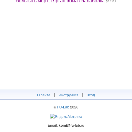
больгысь морт, сярган вома / балаболка
(КРК)
|
|
О сайте
Инструкция
Вход
©
FU-Lab
2026
Email:
komi@fu-lab.ru