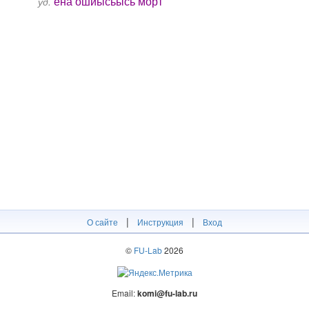
ёна ошйысьысь морт
уд.
|
|
О сайте
Инструкция
Вход
©
FU-Lab
2026
Email:
komi@fu-lab.ru