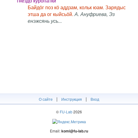
гнездо куропатки
Байдӧг поз кӧ аддзам, кольк юам. Зарядыс
этша да ог кыйсьӧй.
А. Ануфриева, Эз
енэжсянь усь...
|
|
О сайте
Инструкция
Вход
©
FU-Lab
2026
Email:
komi@fu-lab.ru