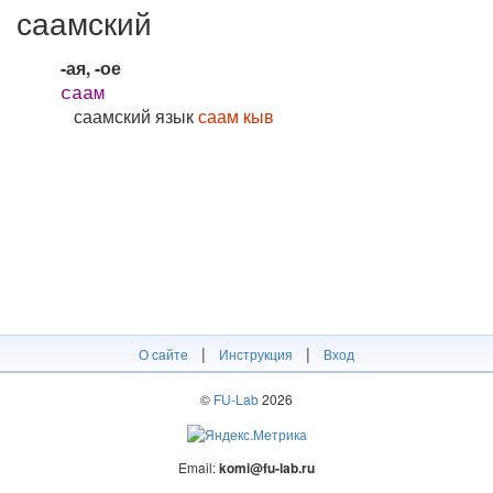
саамский
-ая, -ое
саам
саамский язык
саам кыв
|
|
О сайте
Инструкция
Вход
©
FU-Lab
2026
Email:
komi@fu-lab.ru