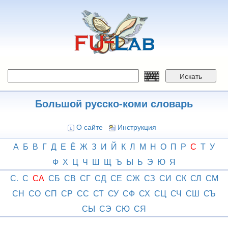
Перейти
к
основному
содержанию
Искать
Большой русско-коми словарь
О сайте
Инструкция
А
Б
В
Г
Д
Е
Ё
Ж
З
И
Й
К
Л
М
Н
О
П
Р
С
Т
У
Ф
Х
Ц
Ч
Ш
Щ
Ъ
Ы
Ь
Э
Ю
Я
С.
С
СА
СБ
СВ
СГ
СД
СЕ
СЖ
СЗ
СИ
СК
СЛ
СМ
СН
СО
СП
СР
СС
СТ
СУ
СФ
СХ
СЦ
СЧ
СШ
СЪ
СЫ
СЭ
СЮ
СЯ