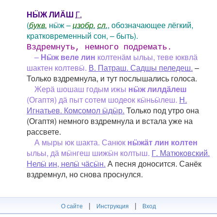
НӸЖ ЛИӒШ
Г.
(
букв.
нӹж –
изобр.
сл.
, обозначающее лёгкий,
кратковременный сон, – быть).
Вздремнуть, немного подремать.
–
Нӹж веле лин
колтенӓм ыльы, теве юквлӓ
шактен колтевӹ.
В. Патраш. Садшы пеледеш.
–
Только вздремнула, и тут послышались голоса.
Жерӓ шошаш годым ижы
нӹж лилдӓлеш
(Огаптя) дӓ пыт сотем шодеок кӹньӹлеш.
Н.
Игнатьев. Комсомол ӹдӹр.
Только под утро она
(Огаптя) немного вздремнула и встала уже на
рассвете.
А мыры юк шакта. Санюк
нӹжӓт лин колтен
ыльы, дӓ мӹнгеш шижӹн колтыш.
Г. Матюковский.
Нелӹ ин, нелӹ чӓсӹн.
А песня доносится. Санёк
вздремнул, но снова проснулся.
|
|
О сайте
Инструкция
Вход