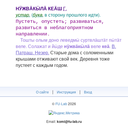
НӰЖВӒКӸЛӒ КЕӒШ
Г.
устар.
(
букв.
в сторону прошлого идти).
Пустеть, опустеть; развиваться,
развиться в неблагоприятном
направлении.
Тошты олым доно леведмӹ суртвлӓштӓт пӹтӓт
веле. Солажат и йӹде
нӱжвӓкӹлӓ
веле
кеӓ
.
В.
Патраш. Незер.
Старые дома с соломенными
крышами отживают свой век. Деревня тоже
пустеет с каждым годом.
|
|
О сайте
Инструкция
Вход
©
FU-Lab
2026
Email:
komi@fu-lab.ru