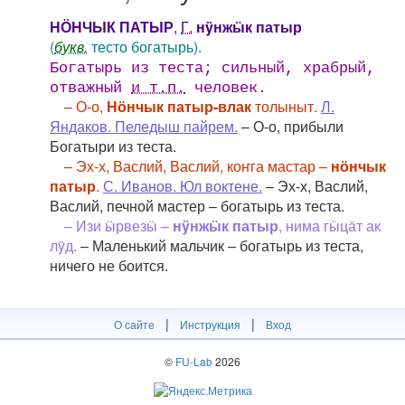
НӦНЧЫК ПАТЫР
,
Г.
нÿнжӹк патыр
(
букв.
тесто богатырь).
Богатырь из теста; сильный, храбрый,
отважный
и т.п.
человек.
– О-о,
Нӧнчык патыр-влак
толыныт.
Л.
Яндаков. Пеледыш пайрем.
– О-о, прибыли
Богатыри из теста.
– Эх-х, Васлий, Васлий, коҥга мастар –
нӧнчык
патыр
.
С. Иванов. Юл воктене.
– Эх-х, Васлий,
Васлий, печной мастер – богатырь из теста.
– Изи ӹрвезӹ –
нÿнжӹк патыр
, нима гӹцӓт ак
лÿд.
– Маленький мальчик – богатырь из теста,
ничего не боится.
|
|
О сайте
Инструкция
Вход
©
FU-Lab
2026