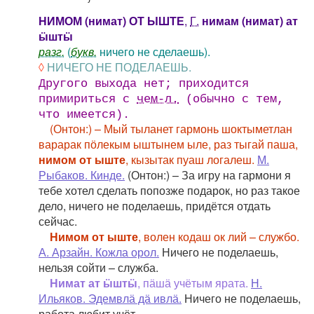
НИМОМ (нимат) ОТ ЫШТЕ
,
Г.
нимам (нимат) ат
ӹштӹ
разг.
(
букв.
ничего не сделаешь).
◊
НИЧЕГО НЕ ПОДЕЛАЕШЬ.
Другого выхода нет; приходится
примириться с
чем-л.
(обычно с тем,
что имеется).
(Онтон:) – Мый тыланет гармонь шоктыметлан
варарак пӧлекым ыштынем ыле, раз тыгай паша,
нимом от ыште
, кызытак пуаш логалеш.
М.
Рыбаков. Кинде.
(Онтон:) – За игру на гармони я
тебе хотел сделать попозже подарок, но раз такое
дело, ничего не поделаешь, придётся отдать
сейчас.
Нимом от ыште
, волен кодаш ок лий – службо.
А. Арзайн. Кожла орол.
Ничего не поделаешь,
нельзя сойти – служба.
Нимат ат ӹштӹ
, пӓшӓ учётым ярата.
Н.
Ильяков. Эдемвлӓ дӓ ивлӓ.
Ничего не поделаешь,
работа любит учёт.