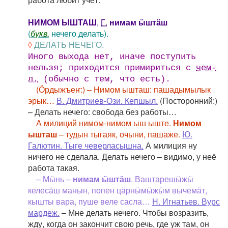
НИМОМ ЫШТАШ
,
Г.
нимам ӹштӓш
(
букв.
нечего делать).
◊
ДЕЛАТЬ НЕЧЕГО.
Иного выхода нет, иначе поступить
нельзя; приходится примириться с
чем-
л.
(обычно с тем, что есть).
(Ӧрдыжъеҥ:) – Нимом ышташ: пашадымылык
эрык…
В. Дмитриев-Ози. Кепшыл.
(Посторонний:)
– Делать нечего: свобода без работы…
А милиций нимом-нимом ыш ыште.
Нимом
ышташ
– тудын тыгаяк, очыни, пашаже.
Ю.
Галютин. Тыге чеверласышна.
А милиция ну
ничего не сделала. Делать нечего – видимо, у неё
работа такая.
– Мӹнь –
нимам ӹштӓш
. Ваштарешӹжӹ
келесӓш манын, попен цӓрнӹмӹжӹм вычемӓт,
кышты вара, пуше веле сасла…
Н. Игнатьев. Вурс
мардеж.
– Мне делать нечего. Чтобы возразить,
жду, когда он закончит свою речь, где уж там, он