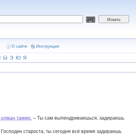
Искать
О сайте
Инструкция
Ы
Ӹ
Э
Ю
Я
 олман тамже.
– Ты сам выпендриваешься, задираешь
 Господин староста, ты сегодня всё время задираешь