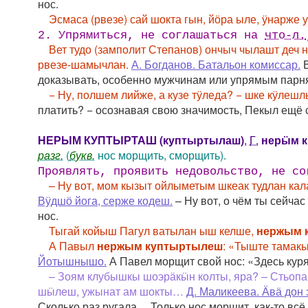
нос.
Эсмаса (рвезе) сай шокта гын, йӧра ыле, ӱнарже 
2. Упрямиться, не соглашаться на
что-л.
Вет тудо (замполит Степанов) ончыч чылашт деч 
рвезе-шамычлан.
А. Богданов. Батальон комиссар.
В
доказывать, особенно мужчинам или упрямым парн
− Ну, полшем лийже, а кузе тӱледа? − шке кӱле
платить? − осознавая свою значимость, Пекыл ещё 
НЕРЫМ КУПТЫРТАШ (куптыртылаш)
,
Г.
нерӹм 
разг.
(
букв.
нос морщить, сморщить).
Проявлять, проявить недовольство, не с
– Ну вот, мом кызыт ойлыметым шкеак тудлан ка
Вӱдшӧ йога, серже кодеш.
– Ну вот, о чём ты сейча
нос.
Тыгай койыш Пагул ватылан ыш келше,
нержым 
А Павыл
нержым куптыртылеш
: «Тыште тамак
Йотышнышо.
А Павел морщит свой нос: «Здесь кур
– Зоям клубышкы шоэрӓкӹн колты, яра? – Стьопа
шӹлеш, ужынат ам шокты…
Д. Маликеева. Ӓвӓ дон 
Сколько раз ругала… Только нос морщит, как-то всё