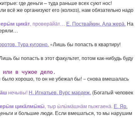
хитрые: где деньги – туда раньше всех суют нос!
ли всё же организуют его (колхоз), нам обязательно надо
нерӹм цикӓт
, проверӓйӓт…
Е. Поствайкин. Ала жерӓ.
На
оверяли…
оротов. Тура кугорно.
«Лишь бы попасть в квартиру!
ишь бы попасть в этот факультет, потом как-нибудь буду
или в чужое дело.
 было хорошо, то он не убежал бы! − снова вмешалась
кӓш
нечывы!
Н. Игнатьев. Вурс мардеж.
(Богатый человек
ерӹм цикӓлмӹкӹ
, тыр ӹлӹмӓшнӓм пыжгаенӓ.
Е. Яр.
деньги и большие люди. Если вмешаться, то мы нарушим