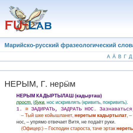
Перейти
к
основному
содержанию
Марийско-русский фразеологический слов
А
Ӓ
В
Г
Д
НЕРЫМ, Г. нерӹм
НЕРЫМ КАДЫРТЫЛАШ (кадырташ)
прост.
(
букв.
нос искривлять (кривить, покривить).
1.
≅
ЗАДИРАТЬ, ЗАДРАТЬ НОС. Зазнаваться
– Тый шке койышланет,
неретым кадыртылат
, 
нос, – упрямо отвечает Витя, не подаёт руки.
(Офицер:) – Господин староста, таче эртак
нерет