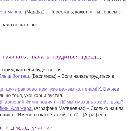
неш-манеш.
(Марфа:) – Перестань, кажется, ты совсем с
е надо вешать нос.
 начинать, начать трудиться
где-л.
;
трим, как себя будет вести.
 Илыш йолташ.
(Василиса:) – Если начать трудиться в
цет шукырак ровотаем, уже важым колтенӓм!
К. Беляев.
льше тебя, уже корни пустил.
. (Парфений Филиппович:) – Лӹмӹн махань хозяйствыш?
йкин. Ала жерӓ.
(Аграфена Матвеевна:) – Сколько нашла
вич:) – Именно в какое хозяйство? – (Аграфена
ть в
чём-л.
участие.