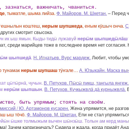
, зазнаться, важничать, чваниться.
де
, тыматле, шыма лийза.
Ф. Майоров. М. Шкетан.
– Перед ч
Кугешнылын коштеш,
нерым шупшкеда
, еҥым кӱшыч онча.
С
 других смотрит свысока.
иун ик ыш ямын. Кыды-тидӹ лужавуй
нерӹм шыпшедӹлӓш
лат, среди марийцев тоже в последнее время нет согласия.
жӹм шыпшедӓ
.
Н. Игнатьев. Вурс мардеж.
Любит, чтобы умо
о тунамак
нерым шупшаш
тӱҥале…
А. Юзыкайн. Маска вы
жат цӹтӹрнӓ, чучын.
В. Петухов. Пӹсӹ пикш, тангыла янгеж.
ем
нерӹм шыпшын
.
В. Петухов. Кучкыжвлӓ дӓ курныжвлӓ.
В
мство, быть упрямым; стоять на своём.
миссий / Ю. Артамонов кусарен.
Жена упрямится, не разгов
аш ыш тӧчӧ.
Ф. Майоров. М. Шкетан.
Епи не стал упрямиться,
рейӹн ӹшке толмыжым вычен шӹнзӹш. Толын ам керд манын
ума! Зачем капризничать? Сидела и ждала, когда придёт Анд