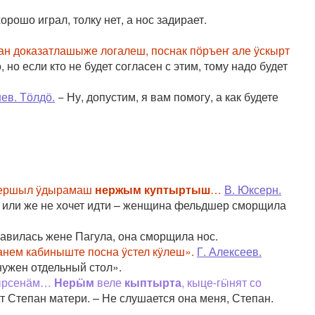
орошо играл, толку нет, а нос задирает.
ан доказатлашыже логалеш, поснак пӧръеҥ але ӱскырт
но если кто не будет согласен с этим, тому надо будет
ев. Тӧлдӧ.
− Ну, допустим, я вам помогу, а как будете
– першыл ӱдырамаш
нержым куптыртыш
…
В. Юксерн.
ют, или же не хочет идти – женщина фельдшер сморщила
авилась жене Пагула, она сморщила нос.
ем кабиныште посна ӱстел кӱлеш».
Г. Алексеев.
ужен отдельный стол».
 вырсенӓм…
Нерӹм
веле
кыптырта
, кыце-гӹнят со
т Степан матери. – Не слушается она меня, Степан.