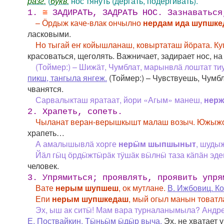
разг.
(
букв.
нос тянуть (дёргать, подёргивать).
1.
≅
ЗАДИРАТЬ, ЗАДРАТЬ НОС. Зазнаваться
– Ӧрдыж каче-влак ончылно
нердам ида шупшке
ласковыми.
Но тыгай еҥ койышланаш, ковыртаташ йӧрата. 
красоваться, щеголять. Важничает, задирает нос, на
(Тоймер:) – Шижӓт, Чумблат, марынвлӓ лоштат т
пикш, тангыла янгеж.
(Тоймер:) – Чувствуешь, Чумб
чванятся.
Сарвалыкташ яратаат, йори «Агым» манеш,
нер
2. Храпеть, сопеть.
Чыланат веран-верышкышт малаш возыч. Южыж
храпеть…
А амалышывлӓ хорге
нерӹм шыпшыныт
, шуды
Йӓл гӹц ӧрдӹжтӹрӓк тӱшӓк вӹлнӹ таза кӓпӓн эд
человек.
3. Упрямиться; проявлять, проявить упря
Вате
нерым шупшеш
, ок мутлане.
В. Ижбовиц. Ко
Епи
нерым шупшкедаш
, мый огыл манын товатл
Эх, ыш ак ситӹ! Мам вара турналанымыла? Анд
Е. Поствайкин. Тӹньӹм ӹдӹр выча.
Эх, не хватает 