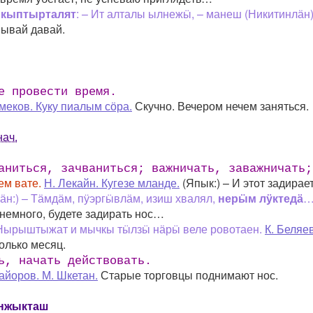
 кыптырталят
: – Ит алталы ылнежӹ, – манеш (Никитинлӓн)
нывай давай.
е провести время.
емеков. Куку пиалым сӧра.
Скучно. Вечером нечем заняться.
нач.
ниться, зачваниться; важничать, заважничать;
ем вате.
Н. Лекайн. Кугезе мланде.
(Япык:) – И этот задирае
н:) – Тӓмдӓм, пӱэргӹвлӓм, изиш хвалял,
нерӹм лӱктедӓ
 немного, будете задирать нос…
 Нырыштыжат и мычкы тӹлзӹ нӓрӹ веле ровотаен.
К. Беляе
олько месяц.
ь, начать действовать.
айоров. М. Шкетан.
Старые торговцы поднимают нос.
анжыкташ