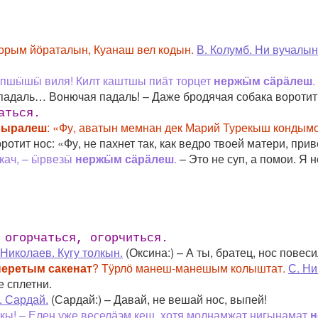
орым йӧраталын, Куанаш вел кодын.
В. Колумб. Ни вучал
Ӱпшӹшӹ виля! Килт каштшы пиӓт торцет
нер­жӹм сӓрӓлеш
падаль… Вонючая падаль! – Даже бродячая собака воротит 
аться.
выралеш
: «Фу, аватын мемнан дек Марий Турекыш кондымо
тит нос: «Фу, не пахнет так, как ведро твоей матери, прив
кач, – ӹрвезӹ
нержӹм сӓрӓлеш
.
– Это не суп, а помои. Я н
 огорчаться, огорчиться.
 Николаев. Кугу толкын.
(Оксина:) – А ты, братец, нос повес
неретым сакенат
? Тӱрлӧ манеш-манешым колыштат.
С. Ни
 сплетни.
. Сардай.
(Сардай:) – Давай, не вешай нос, выпей!
ы! – Елен уже веселӓэм кеш, хотя молнамжат нигынамат
н