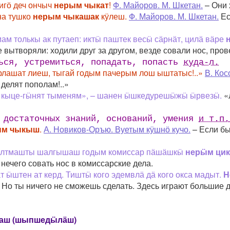
нигӧ деч ончыч
нерым чыкат
!
Ф. Майоров. М. Шкетан.
– Они 
на тушко
нерым чыкашак
кӱлеш.
Ф. Майоров. М. Шкетан.
Ес
м толькы ак путаеп: иктӹ паштек весӹ сӓрнӓт, цилӓ вӓре
е вытворяли: ходили друг за другом, везде совали нос, пр
ться, устремиться, попадать, попасть
куда-л.
лашат лиеш, тыгай годым пачерым лош ыштатыс!..»
В. Кос
 делят пополам!..»
 кыце-гӹнят тыменям», – шанен ӹшкедурешӹжӹ ӹрвезӹ.
«Л
достаточных знаний, оснований, умения
и т.п.
ым чыкыш
.
А. Новиков-Оръю. Вуетым кӱшнӧ кучо.
– Если бы
ычылтмашты шалгышаш годым комиссар пӓшӓшкӹ
нерӹм ци
 нечего совать нос в комиссарские дела.
 ӹштен ат керд. Тиштӹ кого эдемвлӓ дӓ кого окса мадыт.
Н
 Но ты ничего не сможешь сделать. Здесь играют большие 
аш (шыпшедӹлӓш)