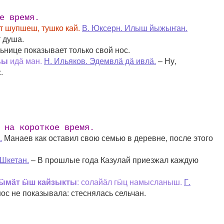
е время.
ет шупшеш, тушко кай.
В. Юксерн. Илыш йыжыҥан.
т душа.
нице показывает только свой нос.
ьы
идӓ ман.
Н. Ильяков. Эдемвлӓ дӓ ивлӓ.
– Ну,
.
 на короткое время.
.
Манаев как оставил свою семью в деревне, после этого
 Шкетан.
– В прошлые года Казулай приезжал каждую
ӹмӓт ӹш кайзыкты
: солайӓл гӹц намысланыш.
Г.
нос не показывала: стеснялась сельчан.