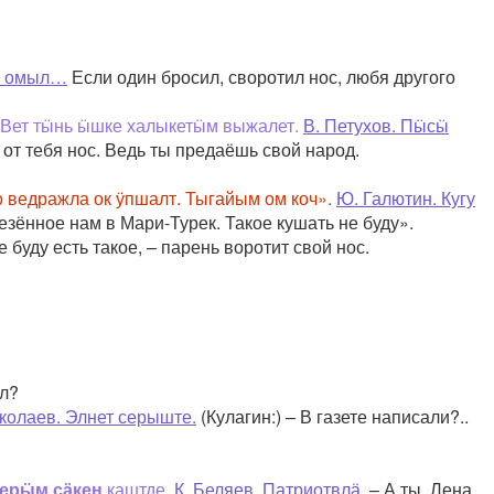
ын омыл…
Если один бросил, своротил нос, любя другого
. Вет тӹнь ӹшке халыкетӹм выжалет.
В. Петухов. Пӹсӹ
от тебя нос. Ведь ты предаёшь свой народ.
 ведражла ок ӱпшалт. Тыгайым ом коч».
Ю. Галютин. Кугу
езённое нам в Мари-Турек. Такое кушать не буду».
е буду есть такое, – парень воротит свой нос.
ил?
колаев. Элнет серыште.
(Кулагин:) – В газете написали?..
ерӹм сӓкен
каштде.
К. Беляев. Патриотвлӓ.
– А ты, Лена,