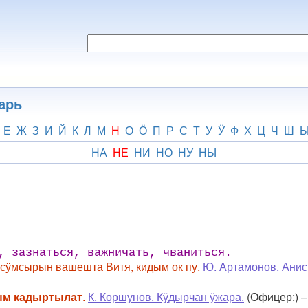
арь
Е
Ж
З
И
Й
К
Л
М
Н
О
Ӧ
П
Р
С
Т
У
Ӱ
Ф
Х
Ц
Ч
Ш
НА
НЕ
НИ
НО
НУ
НЫ
, зазнаться, важничать, чваниться.
– сӱмсырын вашешта Витя, кидым ок пу.
Ю. Артамонов. Анис
ым кадыртылат
.
К. Коршунов. Кӱдырчан ӱжара.
(Офицер:) –