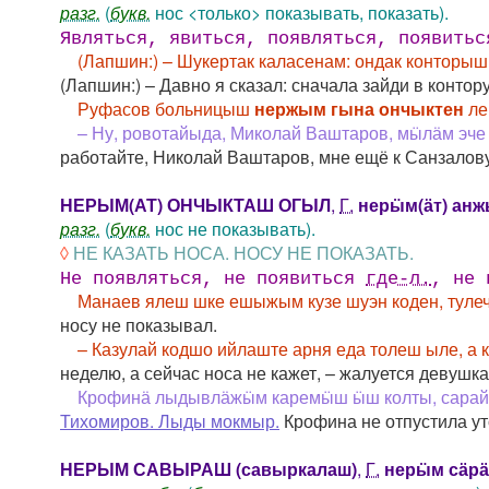
разг.
(
букв.
нос <только> показывать, показать).
Являться, явиться, появляться, появить
(Лапшин:) – Шукертак каласенам: ондак конторыш
(Лапшин:) – Давно я сказал: сначала зайди в контору
Руфасов больницыш
нержым гына ончыктен
ле
– Ну, ровотайыда, Миколай Ваштаров, мӹлӓм эч
работайте, Николай Ваштаров, мне ещё к Санзалову н
НЕРЫМ(АТ) ОНЧЫКТАШ ОГЫЛ
,
Г.
нерӹм(ӓт) анж
разг.
(
букв.
нос не показывать).
◊
НЕ КАЗАТЬ НОСА. НОСУ НЕ ПОКАЗАТЬ.
Не появляться, не появиться
где-л.
, не 
Манаев ялеш шке ешыжым кузе шуэн коден, туле
носу не показывал.
– Казулай кодшо ийлаште арня еда толеш ыле, а
неделю, а сейчас носа не кажет, – жалуется девушка
Крофинӓ лыдывлӓжӹм каремӹш ӹш колты, сара
Тихомиров. Лыды мокмыр.
Крофина не отпустила уто
НЕРЫМ САВЫРАШ (савыркалаш)
,
Г.
нерӹм сӓрӓ