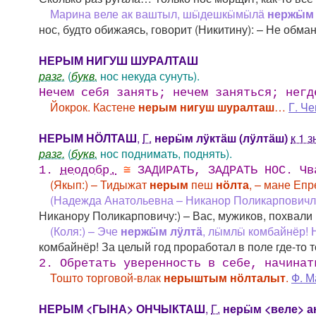
Марина веле ак ваштыл, шӹдешкӹмӹлӓ
нержӹм
нос, будто обижаясь, говорит (Никитину): – Не обма
НЕРЫМ НИГУШ ШУРАЛТАШ
разг.
(
букв.
нос некуда сунуть).
Нечем себя занять; нечем заняться; негд
Йокрок. Кастене
нерым нигуш шуралташ
…
Г. Ч
НЕРЫМ НӦЛТАШ
,
Г.
нерӹм лӱктӓш (лӱлтӓш)
к 1 з
разг.
(
букв.
нос поднимать, поднять).
1.
неодобр.
≅
ЗАДИРАТЬ, ЗАДРАТЬ НОС. Чва
(Якып:) – Тидыжат
нерым
пеш
нӧлта
, – мане Епр
(Надежда Анатольевна – Никанор Поликарповичлӓ
Никанору Поликарповичу:) – Вас, мужиков, похвали
(Коля:) – Эче
нержӹм лӱлтӓ
, лӹмлӹ комбайнёр!
комбайнёр! За целый год проработал в поле где-то т
2. Обретать уверенность в себе, начинат
Тошто торговой-влак
нерыштым нӧлталыт
.
Ф. М
НЕРЫМ <ГЫНА> ОНЧЫКТАШ
,
Г.
нерӹм <веле> 