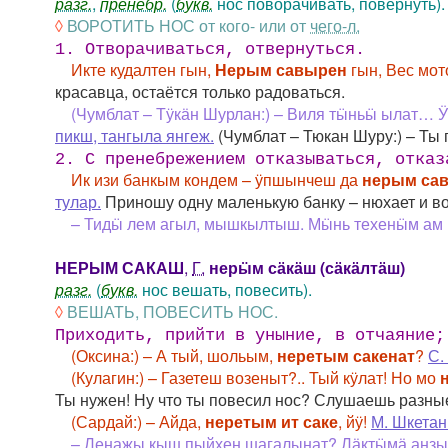
разг.
,
пренебр.
(
букв.
нос поворачивать, повернуть).
◊
ВОРОТИТЬ НОС от кого- или от
чего-л.
1. Отворачиваться, отвернуться.
Икте кудалтен гын,
Нерым савырен
гын, Вес мот
красавца, остаётся только радоваться.
(Чумблат – Тӱкӓн Шурлан:) – Виля тӹньӹ ылат… 
пикш, тангыла янгеж.
(Чумблат – Тюкан Шуру:) – Ты 
2. С пренебрежением отказываться, отказ
Ик изи банкым кондем – ӱпшынчеш да
нерым са
тулар.
Приношу одну маленькую банку – нюхает и воро
– Тидӹ лем агыл, мышкылтыш. Мӹнь техенӹм ам 
НЕРЫМ САКАШ
,
Г.
нерӹм сӓкӓш (сӓкӓлтӓш)
разг.
(
букв.
нос вешать, повесить).
◊
ВЕШАТЬ, ПОВЕСИТЬ НОС.
Приходить, прийти в уныние, в отчаяние;
(Оксина:) – А тый, шольым,
неретым сакенат
?
С.
(Кулагин:) – Газетеш возеныт?.. Тый кӱлат! Но мо
Ты нужен! Ну что ты повесил нос? Слушаешь разные
(Сардай:) – Айда,
неретым ит саке
, йӱ!
М. Шкетан
– Ленажы кыш пыйхен шагалынат? Лӓктӹмӓ анзык