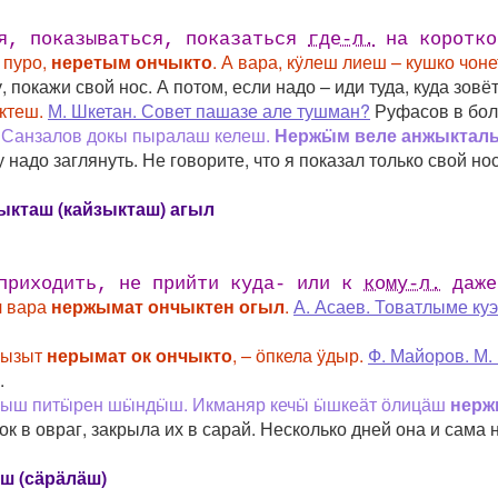
ся, показываться, показаться
где-л.
на коротко
 пуро,
неретым ончыкто
. А вара, кӱлеш лиеш – кушко чон
, покажи свой нос. А потом, если надо – иди туда, куда зовё
ктеш.
М. Шкетан. Совет пашазе але тушман?
Руфасов в боль
е Санзалов докы пыралаш келеш.
Нержӹм веле анжыктал
адо заглянуть. Не говорите, что я показал только свой нос
ыкташ (кайзыкташ) агыл
приходить, не прийти куда- или к
кому-л.
даже
ч вара
нержымат ончыктен огыл
.
А. Асаев. Товатлыме куэ
 кызыт
нерымат ок ончыкто
, – ӧпкела ӱдыр.
Ф. Майоров. М.
.
йыш питӹрен шӹндӹш. Икманяр кечӹ ӹшкеӓт ӧлицӓш
нерж
к в овраг, закрыла их в сарай. Несколько дней она и сама 
ш (сӓрӓлӓш)