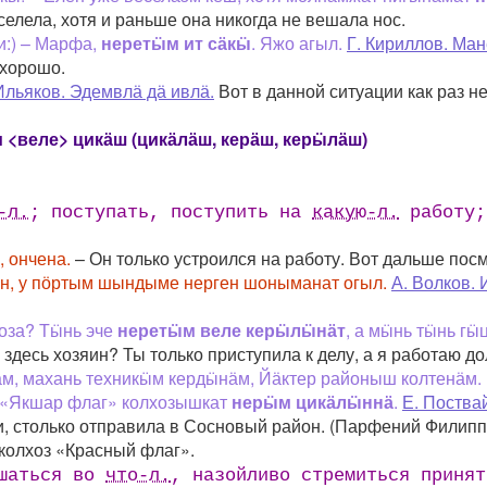
елела, хотя и раньше она никогда не вешала нос.
и:) – Марфа,
неретӹм ит сӓкӹ
. Яжо агыл.
Г. Кириллов. Ма
ехорошо.
Ильяков. Эдемвлӓ дӓ ивлӓ.
Вот в данной ситуации как раз н
 <веле> цикӓш (цикӓлӓш, керӓш, керӹлӓш)
-л.
; поступать, поступить на
какую-л.
работу;
, ончена.
– Он только устроился на работу. Вот дальше посмо
н, у пӧртым шындыме нерген шоныманат огыл.
А. Волков.
хоза? Тӹнь эче
неретӹм веле керӹлӹнӓт
, а мӹнь тӹнь гӹ
здесь хозяин? Ты только приступила к делу, а я работаю до
ам, махань техникӹм кердӹнӓм, Йӓктер районыш колтенӓм
 «Якшар флаг» колхозышкат
нерӹм цикӓлӹннӓ
.
Е. Поства
и, столько отправила в Сосновый район. (Парфений Филиппо
 колхоз «Красный флаг».
ешаться во
что-л.
, назойливо стремиться приня