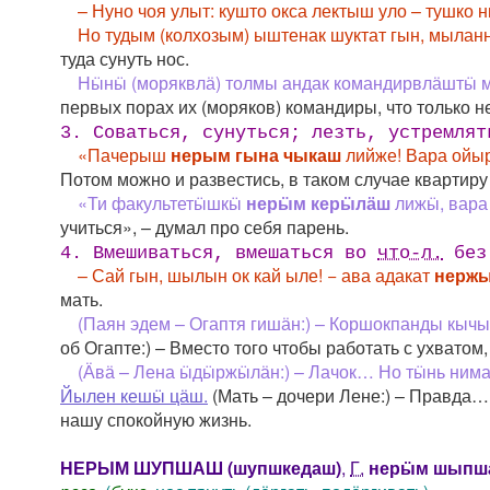
– Нуно чоя улыт: кушто окса лектыш уло – тушко 
Но тудым (колхозым) ыштенак шуктат гын, мылан
туда сунуть нос.
Нӹнӹ (моряквлӓ) толмы андак командирвлӓштӹ ма
первых порах их (моряков) командиры, что только н
3. Соваться, сунуться; лезть, устремля
«Пачерыш
нерым гына чыкаш
лийже! Вара ойыр
Потом можно и развестись, в таком случае квартиру
«Ти факультетӹшкӹ
нерӹм керӹлӓш
лижӹ, вара
учиться», – думал про себя парень.
4. Вмешиваться, вмешаться во
что-л.
без 
– Сай гын, шылын ок кай ыле! − ава адакат
нерж
мать.
(Паян эдем – Огаптя гишӓн:) – Коршокпанды к
об Огапте:) – Вместо того чтобы работать с ухватом,
(Ӓвӓ – Лена ӹдӹржӹлӓн:) – Лачок… Но тӹнь нимат
Йылен кешӹ цӓш.
(Мать – дочери Лене:) – Правда…
нашу спокойную жизнь.
НЕРЫМ ШУПШАШ (шупшкедаш)
,
Г.
нерӹм шыпш