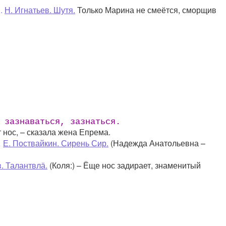
.
Н. Игнатьев. Шутя.
Только Марина не смеётся, сморщив
 зазнаваться, зазнаться.
т нос, – сказала жена Епрема.
…
Е. Поствайкин. Сирень Сир.
(Надежда Анатольевна –
в. Талантвлӓ.
(Коля:) – Ёще нос задирает, знаменитый