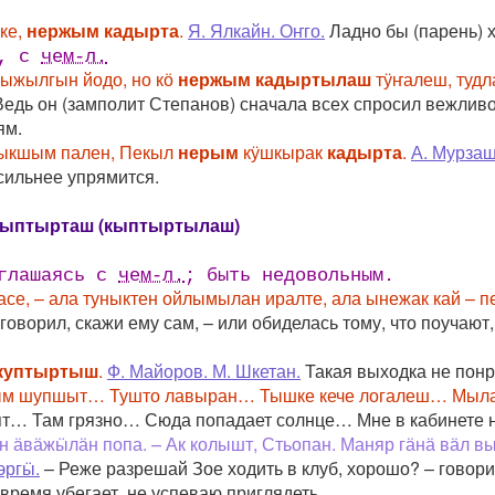
уке,
нержым кадырта
.
Я. Ялкайн. Оҥго.
Ладно бы (парень) х
, с
чем-л.
ныжылгын йодо, но кӧ
нержым кадыртылаш
тӱҥалеш, тудл
едь он (замполит Степанов) сначала всех спросил вежливо, 
ям.
шлыкшым пален, Пекыл
нерым
кӱшкырак
кадырта
.
А. Мурзаш
сильнее упрямится.
кыптырташ (кыптыртылаш)
оглашаясь с
чем-л.
; быть недовольным.
ласе, – ала туныктен ойлымылан иралте, ала ынежак кай 
с говорил, скажи ему сам, – или обиделась тому, что поуча
куптыртыш
.
Ф. Майоров. М. Шкетан.
Такая выходка не понр
ым шупшыт… Тушто лавыран… Тышке кече логалеш… Мылан
ят… Там грязно… Сюда попадает солнце… Мне в кабинете н
н ӓвӓжӹлӓн попа. – Ак колышт, Стьопан. Маняр гӓнӓ вӓл
эргӹ.
– Реже разрешай Зое ходить в клуб, хорошо? – говори
 время убегает, не успеваю приглядеть…