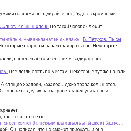
ужими парнями не задирайте нос, будьте скромными,
. Элнет. Илыш шолеш.
Но такой человек любит
тӹнгӓлӹн. Чываньланат кыдывлӓжӹ.
В. Петухов. Пӹсӹ
 Некоторые старосты начали задирать нос. Некоторые
ляли, специально говорит «нет», задирает нос.
нем.
Все легли спать по местам. Некоторые тут же начали
А спящие храпели, казалось, даже трава колышется.
 стороне от других на матрасе храпел упитанный
аривает.
 клясться, что не он.
 сирен колтенӓт,
нерым шыпшыльы
, ӹшкеат ӹш ке…
рей. Он написал, что не сможет приехать, и она