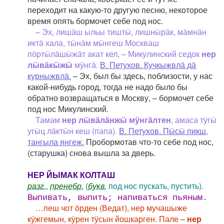
переходит на какую-то другую песню, некоторое
время опять бормочет себе под нос.
– Эх, лишӓш ыльы тиштӹ, лишнӹрӓк, мӓмнӓн
иктӓ хала, тӹнӓм мӹнгеш Москваш
пӧртӹлӓшӹжӓт акат кел, – Микулинский седок
нер
лӹвӓкӹжӹ
мӱнгӓ.
В. Петухов. Кучкыжвлӓ дӓ
курныжвлӓ.
– Эх, был бы здесь, поблизости, у нас
какой-нибудь город, тогда не надо было бы
обратно возвращаться в Москву, – бормочет себе
под нос Микулинский.
Тамам
нер лӹвӓлӓнжӹ мӱнгӓлтен
, амаса тӱгӹ
угӹц лӓктӹн кеш (папа).
В. Петухов. Пӹсӹ пикш,
тангыла янгеж.
Пробормотав что-то себе под нос,
(старушка) снова вышла за дверь.
НЕР ЙЫМАК КОЛТАШ
разг.
,
пренебр.
(
букв.
под нос пускать, пустить).
Выпивать, выпить; напиваться пьяным.
…пеш чот ӧрден (Ведат), нер мучашыже
кӱжгемын, кӱрен тӱсын йошкарген. Пале –
нер