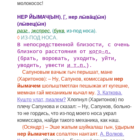
молокосос!
НЕР ЙЫМАЧ(ЫН)
,
Г.
нер лӹвӓц(ӹн)
(лӹвец(ӹн)
разг.
,
экспрес.
(
букв.
из-под носа).
◊
ИЗ-ПОД НОСА.
В непосредственной близости, с очень
близкого расстояния от
кого-л.
(брать, воровать, уходить, уйти,
уводить, увести
и т.п.
).
Сапуновым вачыж гыч перышат, мане
(Харитонов): – Ну, Сапунов, комиссарым
нер
йымачем
шолыштметлан пешыжак ит кугешне,
мемнан гай механикым кычал му.
З. Каткова.
Кушто улат, пиалем?
Хлопнул (Харитонов) по
плечу Сапунова и сказал: – Ну, Сапунов, больно-
то не гордись, что из-под моего носа украл
комиссара, найди такого механика, как наш.
(Осяндр:) – Эше жапым шуйкалаш гын, ӱдырым
нер йымачетак
солалтен наҥгаят.
А. Волков.