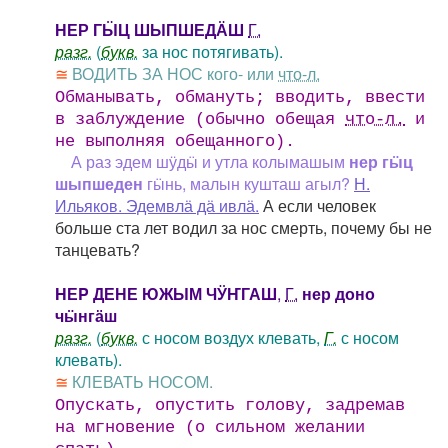
НЕР ГӸЦ ШЫПШЕДӒШ
Г.
разг.
(
букв.
за нос потягивать).
≅
ВОДИТЬ ЗА НОС кого- или
что-л.
Обманывать, обмануть; вводить, ввести
в заблуждение (обычно обещая
что-л.
и
не выполняя обещанного).
А раз эдем шӱдӹ и утла колымашым
нер гӹц
шыпшеден
гӹнь, малын кушташ агыл?
Н.
Ильяков. Эдемвлӓ дӓ ивлӓ.
А если человек
больше ста лет водил за нос смерть, почему бы не
танцевать?
HЕP ДЕНЕ ЮЖЫМ ЧӰҤГАШ
,
Г.
нер доно
чӹнгӓш
разг.
(
букв.
с носом воздух клевать,
Г.
с носом
клевать).
≅
КЛЕВАТЬ НОСОМ.
Опускать, опустить голову, задремав
на мгновение (о сильном желании