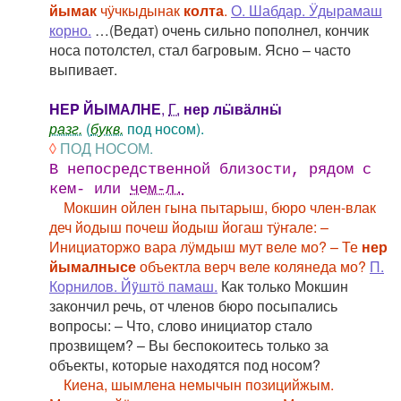
йымак
чӱчкыдынак
колта
.
О. Шабдар. Ӱдырамаш
корно.
…(Ведат) очень сильно пополнел, кончик
носа потолстел, стал багровым. Ясно – часто
выпивает.
HЕP ЙЫМАЛНЕ
,
Г.
нер лӹвӓлнӹ
разг.
(
букв.
под носом).
◊
ПОД НОСОМ.
В непосредственной близости, рядом с
кем- или
чем-л.
Мокшин ойлен гына пытарыш, бюро член-влак
деч йодыш почеш йодыш йогаш тӱҥале: –
Инициаторжо вара лӱмдыш мут веле мо? – Те
нер
йымалнысе
объектла верч веле колянеда мо?
П.
Корнилов. Йÿштӧ памаш.
Как только Мокшин
закончил речь, от членов бюро посыпались
вопросы: – Что, слово инициатор стало
прозвищем? – Вы беспокоитесь только за
объекты, которые находятся под носом?
Киена, шымлена немычын позицийжым.