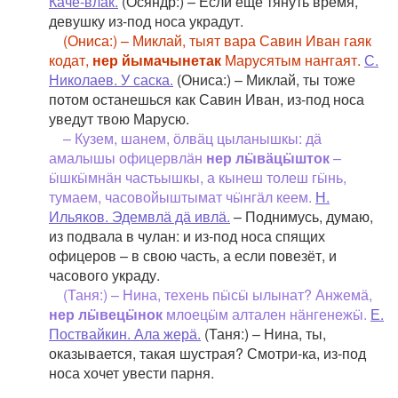
Каче-влак.
(Осяндр:) – Если ещё тянуть время,
девушку из-под носа украдут.
(Ониса:) – Миклай, тыят вара Савин Иван гаяк
кодат,
нер йымачынетак
Марусятым наҥгаят.
С.
Николаев. У саска.
(Ониса:) – Миклай, ты тоже
потом останешься как Савин Иван, из-под носа
уведут твою Марусю.
– Кузем, шанем, ӧлвӓц цыланышкы: дӓ
амалышы офицервлӓн
нер лӹвӓцӹшток
–
ӹшкӹмнӓн частьышкы, а кынеш толеш гӹнь,
тумаем, часовойыштымат чӹнгӓл кеем.
Н.
Ильяков. Эдемвлӓ дӓ ивлӓ.
– Поднимусь, думаю,
из подвала в чулан: и из-под носа спящих
офицеров – в свою часть, а если повезёт, и
часового украду.
(Таня:) – Нина, техень пӹсӹ ылынат? Анжемӓ,
нер лӹвецӹнок
млоецӹм алтален нӓнгенежӹ.
Е.
Поствайкин. Ала жерӓ.
(Таня:) – Нина, ты,
оказывается, такая шустрая? Смотри-ка, из-под
носа хочет увести парня.