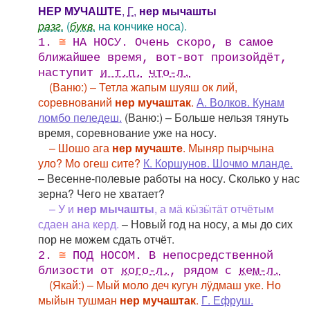
НЕР МУЧАШТЕ
,
Г.
нер мычашты
разг.
(
букв.
на кончике носа).
1.
≅
НА НОСУ. Очень скоро, в самое
ближайшее время, вот-вот произойдёт,
наступит
и т.п.
что-л.
(Ваню:) – Тетла жапым шуяш ок лий,
соревнований
нер мучаштак
.
А. Волков. Кунам
ломбо пеледеш.
(Ваню:) – Больше нельзя тянуть
время, соревнование уже на носу.
– Шошо ага
нер мучаште
. Мыняр пырчына
уло? Мо огеш сите?
К. Коршунов. Шочмо мланде.
– Весенне-полевые работы на носу. Сколько у нас
зерна? Чего не хватает?
– У и
нер мычашты
, а мӓ кӹзӹтӓт отчётым
сдаен ана керд.
– Новый год на носу, а мы до сих
пор не можем сдать отчёт.
2.
≅
ПОД НОСОМ. В непосредственной
близости от
кого-л.
, рядом с
кем-л.
(Якай:) – Мый моло деч кугун лӱдмаш уке. Но
мыйын тушман
нер мучаштак
.
Г. Ефруш.