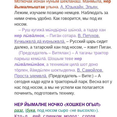
Моткочак йӧнан нуным шекланаш. Манмыла,
нер
йымалныштак
улына.
А. Юзыкайн. Эльян.
Лежим, изучаем позицию немцев. Наблюдать за
ними очень удобно. Как говорится, мы под их
носом.
– Руш кугижӓ мӹндӹрнӹ шӹнзӓ, а тадар хан
нер лӹвӓлнок
, – Пигӓн сотара.
В. Петухов.
Кучкыжвлӓ дӓ курныжвлӓ.
– Русский царь сидит
далеко, а татарский хан под носом, – язвит Пиган.
(Председатель – Витялан:) – А тагачы трактор
паркыш кемӹлӓ. Шошым теве
нер
лӹвӓлнӹнӓок
, а техникӹм цилӓ шот доно
тӧрлен, йӓмдӹлен шоктыделна.
В. Самойлов.
Проста эдемвлӓ.
(Председатель – Вите:) – А
сегодня надо идти в тракторный парк. Весна вот у
нас под носом, а мы не успели как полагается
починить, подготовить технику.
НЕР ЙЫМАЛНЕ НОЧКО <КОШКЕН ОГЫЛ>
разг.
(
букв.
под носом сыро <не высохло>).
Кто-л.
ещё слишком молод; сопля,