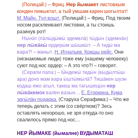
(Полицай:) – Фриц.
Нер йымакет
листовкым
конден пижыктат, а тый умшам карен шогылтат!
М. Майн. Тул вошт.
(Полицай:) – Фриц. Под твоим
носом расклеивают листовки, а ты стоишь
разинув рот!
Нӹнӓт (пӓлӹдӹмӹ эдемвлӓ) тӹдӹн (эдемнӓн)
нер лӹвӓкӹ
ордерӹм шӹшкӹт: – А тидӹ ма
вара?! – маныт.
Н. Игнатьев. Кокшы рейс.
Они
(незнакомые люди) тоже ему (нашему человеку)
суют под нос ордер: – А это что?! – говорят.
(Серапи папа:) – Ӹндежӹ тидӹн (вӹдӹлтӹш
ара) доно мам вара ӹштӹмӹлӓ? Тишӓкен шуэн
кодаш яжо агыл, такеш ма тагышецӹн
нер
лӹвӓкемок
вален вазын…
Е. Егоркина. Кума
эргӹлӓн подарка.
(Старуха Серафима:) – Что же
теперь делать с этим (со свёртком)? Зесь
оставлять нехорошо, не зря откуда-то оно
свалилось прямо под нос…
НЕР ЙЫМАКЕ (йымалне) ВУДЫМАТАШ