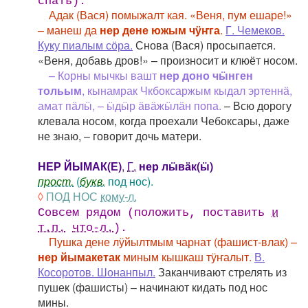
спать).
Адак (Вася) помыжалт кая. «Веня, пум ешаре!»
– манеш да
нер дене южым чӱҥга
.
Г. Чемеков.
Куку пиалым сӧра.
Снова (Вася) просыпается.
«Веня, добавь дров!» – произносит и клюёт носом.
– Корны мычкы вашт
нер доно чӹнген
тольым
, кынамрак Чкбоксаржым кыдал эртеннӓ,
амат пӓлӹ, – ӹдӹр ӓвӓжӹлӓн попа.
– Всю дорогу
клевала носом, когда проехали Чебоксары, даже
не знаю, – говорит дочь матери.
НЕР ЙЫМАК(Е)
,
Г.
нер лӹвӓк(ӹ)
прост.
(
букв.
под нос).
◊
ПОД НОС
кому-л.
Совсем рядом (положить, поставить
и
т.п.
что-л.
).
Пушка дене лӱйылтмым чарнат (фашист-влак) –
нер йымакетак
миным кышкаш тӱҥалыт.
В.
Косоротов. Шонанпыл.
Заканчивают стрелять из
пушек (фашисты) – начинают кидать под нос
мины.