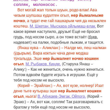
сопляк, молокосос.
Вот могай жап толын шуын, родо-влак! Ава
чизым шупшаш кудалтен огыл,
нер йымалныже
ночко
, а тудат ече гай пашкарым чия да нюзыклен
коштеш.
М. Шкетан. Мыскара ойлымаш-влак.
Вот
какое время наступило, друзья! Ещё не бросил
грудь, под носом сыро, а он тоже встаёт (
букв.
надевает) на палки, подобные лыжам, и тащится.
(Янаш кува − Аликлан:) − Налде мо, пеш налман
(ӱдырым). Вара коктын чача дене модаш
тӱҥалыда. Эше
нер йымалнет ночко кошкен
огыл
.
М. Рыбаков. Кинде.
(Старуха Янаш −
Алику:) − Как не жениться, очень нужно жениться.
Потом вдвоём будете играть в игрушки. Ещё у
тебя под носом не высохло.
(Корий − Эрайлан:) − Ах, вот кузе, нолнер! Изат
дене тыге кутыраш эше
нер йымалнет кошкен
огыл
, ньога!
В. Абукаев-Эмгак. Ойпого.
(Корий −
Эраю:) − Ах, вот как, сопляк! Так разговаривать с
братом у тебя ещё под носом не высохло,