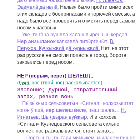
Эдемвлӓ дӓ ивлӓ.
Нельзя было пройти мимо всех
этих складов с боеприпасами и горючей смесью, а
надо было всё проверить и отметить перед самым
носом у часовых.
Уке, ти гӓнӓ рушвлӓ халаш пырен ӹш кердеп.
Нер анзыланок
капкавлӓ питӹргенӹт.
В.
Петухов. Кучкыжвлӓ дӓ курныжвлӓ.
Нет, на этот
раз русские не смогли попасть в город. Ворота
закрылись перед носом.
НЕР (нерӹм, нерет) ШЕЛЕШ
Г.
(
букв.
нос (твой нос) раскалывается).
Зловоние; дурной, отвратительный
запах, резкая вонь.
Пӹзӹкныр сельсоветӹн «Сигнал» колхозыштат
когон ӱпшӓ,
нер шелеш веле
, пыш шалга…
Н.
Игнатьев. Шылдыран вуйжыр.
И в колхозе
«Сигнал» Кузнецовского сельсовета сильно
воняет, нос раскалывается, стоит запах…
– Пӧртӹштӹ, пӹтӓри мимӹкем, мӹлӓнем пишок