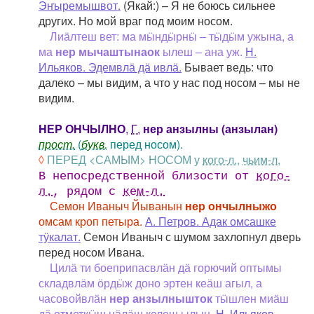
Эҥыремышвот.
(Якай:) – Я не боюсь сильнее
других. Но мой враг под моим носом.
Лиӓлтеш вет: ма мӹндӹрнӹ – тӹдӹм ужына, а
ма
нер мычаштынаок
ылеш – ана уж.
Н.
Ильяков. Эдемвлӓ дӓ ивлӓ.
Бывает ведь: что
далеко – мы видим, а что у нас под носом – мы не
видим.
HЕP ОНЧЫЛНО
,
Г.
нер анзылны (анзылан)
прост.
(
букв.
перед носом).
◊
ПЕРЕД <САМЫМ> НОСОМ у
кого-л.
,
чьим-л.
В непосредственной близости от
кого-
л.
, рядом с
кем-л.
Семон Иваныч Йыванын
нер ончылныжо
омсам кроп петыра.
А. Петров. Адак омсашке
тӱкалат.
Семон Иваныч с шумом захлопнул дверь
перед носом Ивана.
Цилӓ ти боеприпасвлӓн дӓ горючий оптымы
складвлӓм ӧрдӹж доно эртен кеӓш агыл, а
часовойвлӓн
нер анзылнышток
тӹшлен миӓш
дӓ отметкӹш нӓлӓш келеш ылын.
Н. Ильяков.