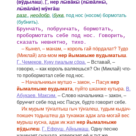
(вÿдылаш
),
Г.
нер лӹвӓкӹ (лӹвӓлнӹ,
лӹвӓлӓн) мÿнгӓш
разг.
,
неодобр.
(
букв.
под нос (носом) бормотать
(бубнить).
Брунчать, побрунчать, бормотать,
пробормотать себе под нос. Говорить,
сказать невнятно, тихо.
– Кынел, – манам, – король гай пӧрдалат? Тудо
(Миклай) ала-мом
нер йымакыже вудыматыш
.
Г. Чемеков. Куку пиалым сӧра.
– Вставай, –
говорю, – как король валяешься? Он (Миклай) что-
то пробормотал себе под нос.
– Начальникын мутшо – закон, – Пасук
нер
йымалныже вудымата
, пуйто шканже кутыра.
В.
Абукаев. Максим.
– Слово начальника – закон, –
брунчит себе под нос Пасук, будто говорит себе.
Ик мурым тӱҥалтыш гыч тӱҥалеш, тудым кыдач-
покшеч тодыштеш да тунамак адак ала-могай вес
мурыш кусна, адак ик жап
нер йымалныже
вӱдылеш
.
Г. Ефруш. Айнымаш.
Одну песню
начинает сначала, коверкает её и тут же