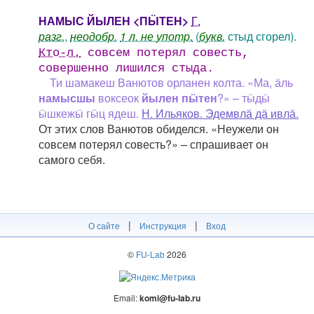
НАМЫС ЙЫЛЕН <ПӸТЕН>
Г.
разг.
,
неодобр.
1 л. не употр.
(
букв.
стыд сгорел).
Кто-л.
совсем потерял совесть,
совершенно лишился стыда.
Ти шамакеш Ванютов орланен колта. «Ма, ӓль
намысшы
воксеок
йылен пӹтен
?» – тӹдӹ
ӹшкежӹ гӹц ядеш.
Н. Ильяков. Эдемвлӓ дӓ ивлӓ.
От этих слов Ванютов обиделся. «Неужели он
совсем потерял совесть?» – спрашивает он
самого себя.
|
|
О сайте
Инструкция
Вход
©
FU-Lab
2026
Email:
komi@fu-lab.ru