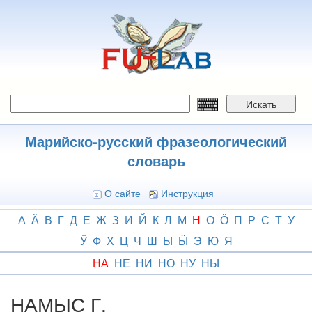
Перейти
к
основному
содержанию
Искать
Марийско-русский фразеологический
словарь
О сайте
Инструкция
А
Ӓ
В
Г
Д
Е
Ж
З
И
Й
К
Л
М
Н
О
Ӧ
П
Р
С
Т
У
Ӱ
Ф
Х
Ц
Ч
Ш
Ы
Ӹ
Э
Ю
Я
НА
НЕ
НИ
НО
НУ
НЫ
НАМЫС Г.