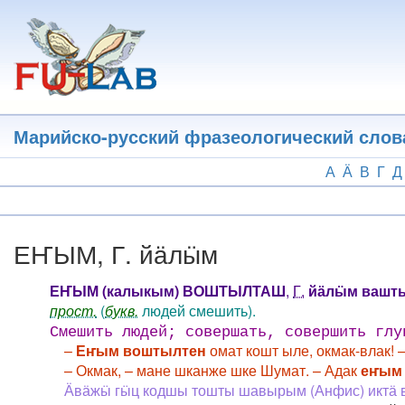
Перейти
к
основному
содержанию
Марийско-русский фразеологический слов
А
Ӓ
В
Г
Д
ЕҤЫМ, Г. йӓлӹм
ЕҤЫМ (калыкым) ВОШТЫЛТАШ
,
Г.
йӓлӹм вашт
прост.
(
букв.
людей смешить).
Смешить людей; совершать, совершить глу
–
Еҥым воштылтен
омат кошт ыле, окмак-влак! 
– Окмак, – мане шканже шке Шумат. – Адак
еҥым
Ӓвӓжӹ гӹц кодшы тошты шавырым (Анфис) иктӓ в