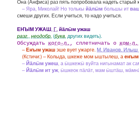
Она (Анфиса) раз пять попробовала надеть старый к
– Яра, Миколай! Но толькы
йӓлӹм
большы ит
ва
смеши других. Если учиться, то надо учиться.
ЕҤЫМ УЖАШ
,
Г.
йӓлӹм ужаш
разг.
,
неодобр.
(
букв.
других видеть).
Обсуждать
кого-л.
, сплетничать о
ком-л.
–
Еҥым ужаш
эше вует ужарге.
М. Иванов. Илыш 
(Кстичи:) – Колыда, шкеже мом ыштылеш, а
еҥым
–
Йӓлӹм ужеш
, а ӹшкежӹ вуйта нигынамат ак са
–
Йӓлӹм ит уж
, ӹшкеок пӓлӓт, мам ӹштӓш, мӓмн