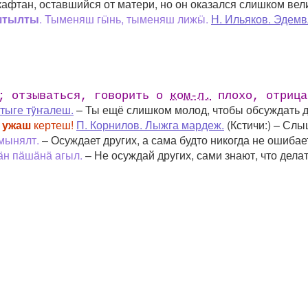
афтан, оставшийся от матери, но он оказался слишком вели
штылты
. Тыменяш гӹнь, тыменяш лижӹ.
Н. Ильяков. Эдемв
; отзываться, говорить о
ком-л.
плохо, отрица
тыге тÿҥалеш.
– Ты ещё слишком молод, чтобы обсуждать д
 ужаш
кертеш!
П. Корнилов. Лыжга мардеж.
(Кстичи:) – Слы
мынялт.
– Осуждает других, а сама будто никогда не ошибае
ӓн пӓшӓнӓ агыл.
– Не осуждай других, сами знают, что делат