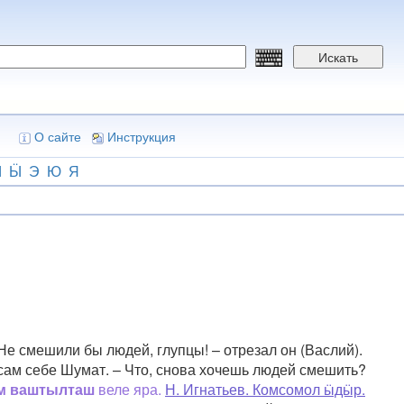
Искать
О сайте
Инструкция
Ы
Ӹ
Э
Ю
Я
Не смешили бы людей, глупцы! – отрезал он (Васлий).
 сам себе Шумат. – Что, снова хочешь людей смешить?
м ваштылташ
веле яра.
Н. Игнатьев. Комсомол ӹдӹр.