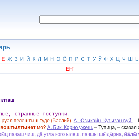
арь
Е
Ж
З
И
Й
К
Л
М
Н
О
Ӧ
П
Р
С
Т
У
Ӱ
Ф
Х
Ц
Ч
Ш
ЕҤ
ылташ
пые, странные поступки.
– руал пелештыш тудо (Васлий).
А. Юзыкайн. Кугызан вуй.
– 
 воштылтынет
мо?
А. Бик. Корно ӱжеш.
– Тупица, – сказал
ӹц пачаш чиш, дӓ утла кого ылеш, пачшы шӹдӹрна,
йӓлӹ