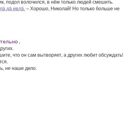
к, подол волочился, в нём только людей смешить.
лӓ дӓ ивлӓ.
– Хорошо, Николай! Но только больше не
тельно.
ругих.
шите, что он сам вытворяет, а других любит обсуждать!
тся.
ь, не наше дело.