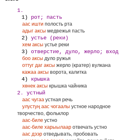
1.
1)
рот; пасть
аас ишти
полость рта
адыг аксы
медвежья пасть
2)
устье (реки)
хем аксы
устье реки
3)
отверстие, дуло, жерло; вход
боо аксы
дуло ружья
оттуг даг аксы
жерло (кратер) вулкана
кажаа аксы
ворота, калитка
4)
крышка
хөнек аксы
крышка чайника
2. устный
аас чугаа
устная речь
улустуң аас чогаалы
устное народное
творчество, фольклор
аас-биле
устно
аас-биле харыылаар
отвечать устно
аас дээр
отведывать, пробовать