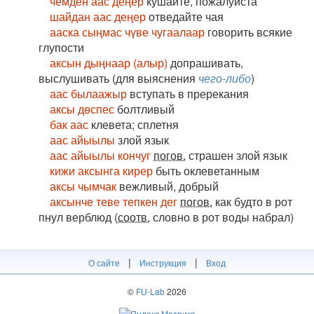
чемден аас деңер
кушайте, пожалуйста
шайдан аас деңер
отведайте чая
ааска сыңмас чүве чугаалаар
говорить всякие
глупости
аксын дыңнаар (алыр)
допрашивать,
выслушивать (для выяснения
чего-либо
)
аас былаажыр
вступать в пререкания
аксы дөспес
болтливый
бак аас
клевета; сплетня
аас айыылы
злой язык
аас айыылы кончуг
погов.
страшен злой язык
кижи аксынга кирер
быть оклеветанным
аксы чымчак
вежливый, добрый
аксынче теве тепкен дег
погов.
как будто в рот
пнул верблюд (
соотв.
словно в рот воды набрал)
|
|
О сайте
Инструкция
Вход
©
FU-Lab
2026