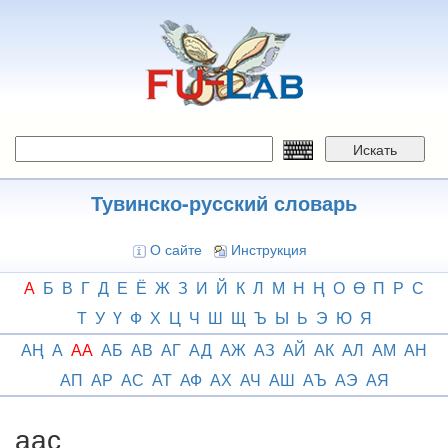
Перейти
к
основному
содержанию
Искать
Тувинско-русский словарь
О сайте
Инструкция
А
Б
В
Г
Д
Е
Ё
Ж
З
И
Й
К
Л
М
Н
Ң
О
Ө
П
Р
С
Т
У
Ү
Ф
Х
Ц
Ч
Ш
Щ
Ъ
Ы
Ь
Э
Ю
Я
АҢ
А
АА
АБ
АВ
АГ
АД
АЖ
АЗ
АЙ
АК
АЛ
АМ
АН
АП
АР
АС
АТ
АФ
АХ
АЧ
АШ
АЪ
АЭ
АЯ
аас