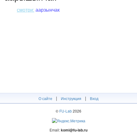
смотри:
аарзынчак
|
|
О сайте
Инструкция
Вход
©
FU-Lab
2026
Email:
komi@fu-lab.ru