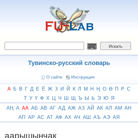
Перейти
к
основному
содержанию
Искать
Тувинско-русский словарь
О сайте
Инструкция
А
Б
В
Г
Д
Е
Ё
Ж
З
И
Й
К
Л
М
Н
Ң
О
Ө
П
Р
С
Т
У
Ү
Ф
Х
Ц
Ч
Ш
Щ
Ъ
Ы
Ь
Э
Ю
Я
АҢ
А
АА
АБ
АВ
АГ
АД
АЖ
АЗ
АЙ
АК
АЛ
АМ
АН
АП
АР
АС
АТ
АФ
АХ
АЧ
АШ
АЪ
АЭ
АЯ
аарышынчак