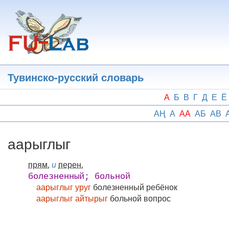
Перейти
к
основному
содержанию
Тувинско-русский словарь
А
Б
В
Г
Д
Е
Ё
АҢ
А
АА
АБ
АВ
аарыглыг
прям.
и
перен.
болезненный; больной
аарыглыг уруг
болезненный ребёнок
аарыглыг айтырыг
больной вопрос