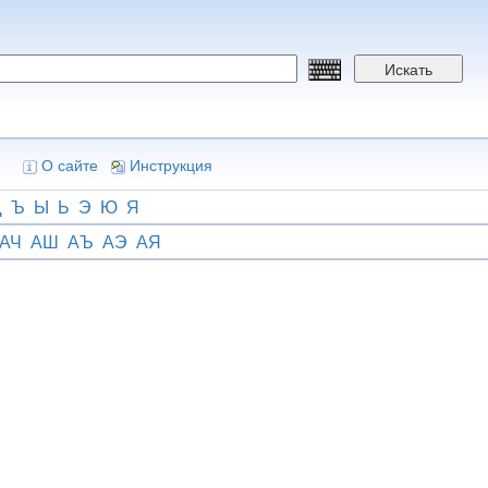
Искать
О сайте
Инструкция
Щ
Ъ
Ы
Ь
Э
Ю
Я
АЧ
АШ
АЪ
АЭ
АЯ