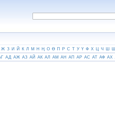
Ж
З
И
Й
К
Л
М
Н
Ң
О
Ө
П
Р
С
Т
У
Ү
Ф
Х
Ц
Ч
Ш
АГ
АД
АЖ
АЗ
АЙ
АК
АЛ
АМ
АН
АП
АР
АС
АТ
АФ
АХ