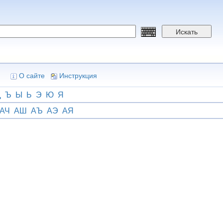
Искать
О сайте
Инструкция
Щ
Ъ
Ы
Ь
Э
Ю
Я
АЧ
АШ
АЪ
АЭ
АЯ