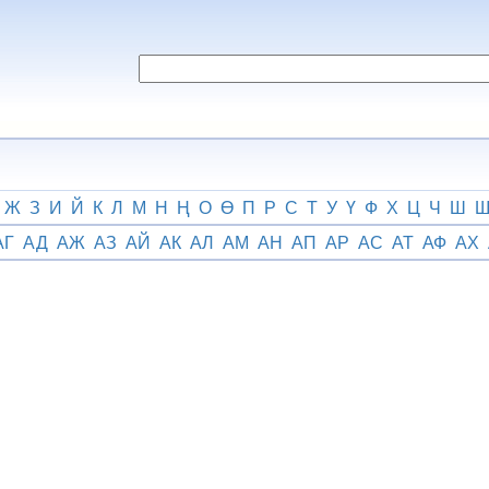
Ж
З
И
Й
К
Л
М
Н
Ң
О
Ө
П
Р
С
Т
У
Ү
Ф
Х
Ц
Ч
Ш
АГ
АД
АЖ
АЗ
АЙ
АК
АЛ
АМ
АН
АП
АР
АС
АТ
АФ
АХ