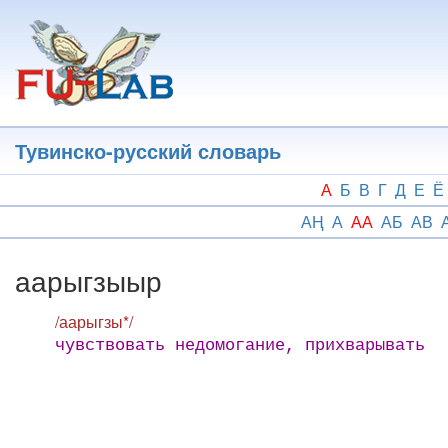
Перейти
к
основному
содержанию
Тувинско-русский словарь
А
Б
В
Г
Д
Е
Ё
АҢ
А
АА
АБ
АВ
аарыгзыыр
/аарыгзы*/
чувствовать недомогание, прихварывать