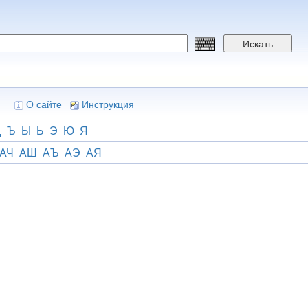
Искать
О сайте
Инструкция
Щ
Ъ
Ы
Ь
Э
Ю
Я
АЧ
АШ
АЪ
АЭ
АЯ