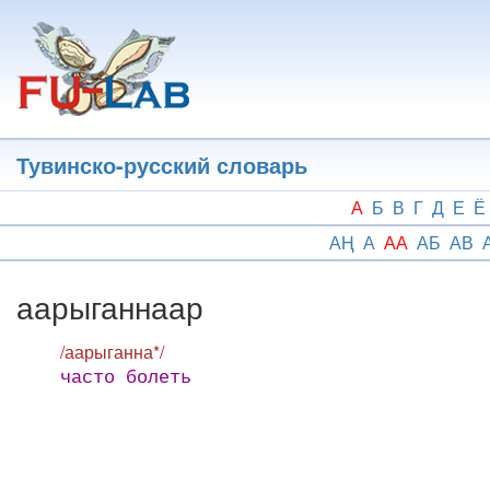
Перейти
к
основному
содержанию
Тувинско-русский словарь
А
Б
В
Г
Д
Е
Ё
АҢ
А
АА
АБ
АВ
аарыганнаар
/аарыганна*/
часто болеть