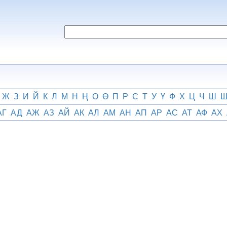
Ж
З
И
Й
К
Л
М
Н
Ң
О
Ө
П
Р
С
Т
У
Ү
Ф
Х
Ц
Ч
Ш
АГ
АД
АЖ
АЗ
АЙ
АК
АЛ
АМ
АН
АП
АР
АС
АТ
АФ
АХ