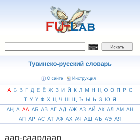
Перейти
к
основному
содержанию
Искать
Тувинско-русский словарь
О сайте
Инструкция
А
Б
В
Г
Д
Е
Ё
Ж
З
И
Й
К
Л
М
Н
Ң
О
Ө
П
Р
С
Т
У
Ү
Ф
Х
Ц
Ч
Ш
Щ
Ъ
Ы
Ь
Э
Ю
Я
АҢ
А
АА
АБ
АВ
АГ
АД
АЖ
АЗ
АЙ
АК
АЛ
АМ
АН
АП
АР
АС
АТ
АФ
АХ
АЧ
АШ
АЪ
АЭ
АЯ
аар-саарлаар