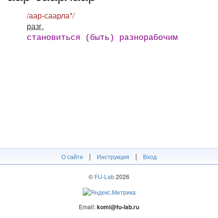
/аар-саарла*/
разг.
становиться (быть) разнорабочим
|
|
О сайте
Инструкция
Вход
©
FU-Lab
2026
Email:
komi@fu-lab.ru