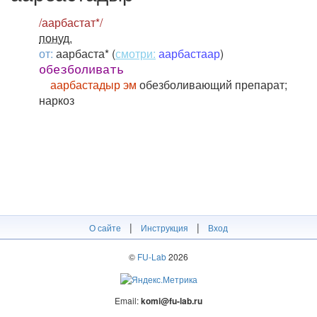
/аарбастат*/
понуд.
от:
аарбаста* (
смотри:
аарбастаар
)
обезболивать
аарбастадыр эм
обезболивающий препарат;
наркоз
|
|
О сайте
Инструкция
Вход
©
FU-Lab
2026
Email:
komi@fu-lab.ru