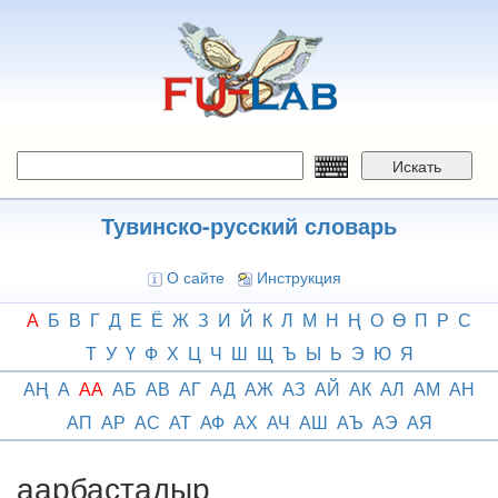
Перейти
к
основному
содержанию
Искать
Тувинско-русский словарь
О сайте
Инструкция
А
Б
В
Г
Д
Е
Ё
Ж
З
И
Й
К
Л
М
Н
Ң
О
Ө
П
Р
С
Т
У
Ү
Ф
Х
Ц
Ч
Ш
Щ
Ъ
Ы
Ь
Э
Ю
Я
АҢ
А
АА
АБ
АВ
АГ
АД
АЖ
АЗ
АЙ
АК
АЛ
АМ
АН
АП
АР
АС
АТ
АФ
АХ
АЧ
АШ
АЪ
АЭ
АЯ
аарбастадыр