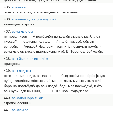
435
вожавны
ответвляться, видз. вож лэдзны кп. вожсявны
436
вожалан туган (тусяпулӧн)
ветвящаяся крона
437
вожа лыс ем
пучковая хвоя — А пожӧмлӧн да козлӧн лыскыс мыйла оз
киссьы? — юалісны челядь. — И налӧн киссьӧ, сӧмын
вочасӧн, — Алексей Иванович тракнитіс неыджыд пожӧм и
вожа лыс емъясыс шаргысисны муӧ. В. Торопов, Войколӧн.
438
вож йывъяс чинталӧм
прищепка
439
вож лэдзны
ответвляться, видз. вожавны – – – быд гожӧм коньӧрӧс [кыдз
пуӧс] талялӧны мӧскыс и йӧзыс, ветлысь-мунысьыс, а сійӧ
бара на ловзьӧдчӧ да вож лэдзӧ, бадь моз паськӧдчӧ, и ӧти
вож буриндзи кыз нин, – – –. Г. Юшков, Рӧдвуж пас.
440
вожалан юра тшак
строчок осенний
441
вожтӧм за