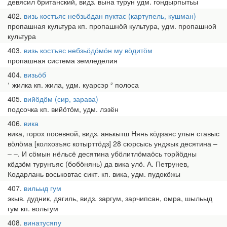
девясил британский, видз. вына турун удм. гондырпытьы
402
визь костъяс небзьӧдан пуктас (картупель, кушман)
пропашная культура кп. пропашнӧй культура, удм. пропашной
культура
403
визь костъяс небзьӧдӧмӧн му вӧдитӧм
пропашная система земледелия
404
визьӧб
¹ жилка кп. жила, удм. куарсэр ² полоса
405
вийӧдӧм (сир, зарава)
подсочка кп. вийӧтӧм, удм. лэзён
406
вика
вика, горох посевной, видз. анькытш Нянь кӧдзаяс улын ставыс
вӧлӧма [колхозъяс котырттӧдз] 28 сюрсысь унджык десятина –
– –. И сӧмын нёльсё десятина убӧлитлӧмаӧсь торйӧдны
кӧдзӧм турунъяс (бобӧнянь) да вика улӧ. А. Петрунев,
Кодарлань воськовтас сикт. кп. вика, удм. пудокӧжы
407
вильыд гум
экыв. дудник, дягиль, видз. заргум, зарчипсан, омра, шыльыд
гум кп. вольгум
408
винатусяпу