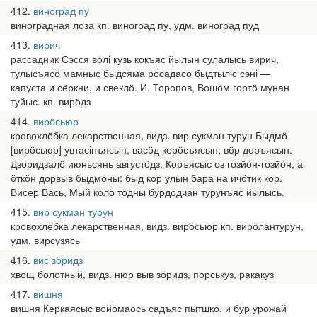
412
виноград пу
виноградная лоза кп. виноград пу, удм. виноград пуд
413
вирич
рассадник Сэсся вӧлі кузь кокъяс йылын сулалысь вирич,
тулысъясӧ мамныс быдсяма рӧсадасӧ быдтыліс сэні —
капуста и сёркни, и свеклӧ. И. Торопов, Вошӧм гортӧ мунан
туйыс. кп. вирӧдз
414
вирӧсьюр
кровохлёбка лекарственная, видз. вир сукман турун Быдмӧ
[вирӧсьюр] увтасінъясын, васӧд керӧсъясын, вӧр доръясын.
Дзоридзалӧ июньсянь августӧдз. Коръясыс оз гозйӧн-гозйӧн, а
ӧткӧн дорвыв быдмӧны: быд кор улын бара на ичӧтик кор.
Висер Вась, Мый колӧ тӧдны бурдӧдчан турунъяс йылысь.
415
вир сукман турун
кровохлёбка лекарственная, видз. вирӧсьюр кп. вирӧлантурун,
удм. вирсузясь
416
вис зӧридз
хвощ болотный, видз. нюр выв зӧридз, порськуз, ракакуз
417
вишня
вишня Керкаясыс вӧйӧмаӧсь садъяс пытшкӧ, и бур урожай