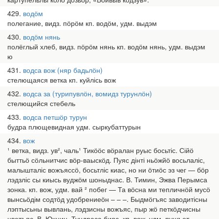
429
водӧм
полегание, видз. пӧрӧм кп. водӧм, удм. выдэм
430
водӧм нянь
полёглый хлеб, видз. пӧрӧм нянь кп. водӧм нянь, удм. выдэм
ю
431
водса вож (няр бадьлӧн)
стелющаяся ветка кп. куйлісь вож
432
водса за (турипувлӧн, вомидз турунлӧн)
стелющийся стебель
433
водса петшӧр турун
будра плющевидная удм. сыркубаттурын
434
вож
¹ ветка, видз. ув², чаль¹ Тикӧӧс вӧралан руыс босьтіс. Сійӧ
быттьӧ сӧльнитчис вӧр-ваыскӧд. Пуяс дінті ньӧжйӧ восьлаліс,
малышталіс вожъяссӧ, босьтліс киас, но ни ӧтиӧс эз чег — бӧр
лэдзліс сы киысь вуджӧм шоныднас. В. Тимин, Эжва Перымса
зонка. кп. вож, удм. вай ² побег — Та вӧсна ми тепличнӧй мусӧ
вынсьӧдім содтӧд удобрениеӧн – – –. Быдмӧгъяс заводитісны
лэптысьны вывлань, лэдзисны вожъяс, пыр жӧ петкӧдчисны
цветъяс. В. Юхнин, Тундраса бияс. кп. вож, удм. пушъет