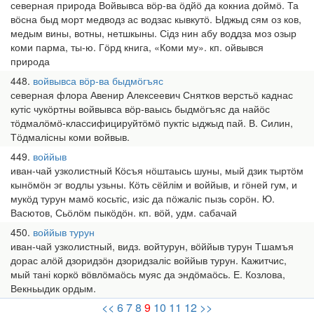
северная природа Войвывса вӧр-ва ӧдйӧ да кокниа доймӧ. Та
вӧсна быд морт медводз ас водзас кывкутӧ. Ыджыд сям оз ков,
медым вины, вотны, нетшкыны. Сідз нин абу воддза моз озыр
коми парма, ты-ю. Гӧрд книга, «Коми му». кп. ойвывся
природа
448
войвывса вӧр-ва быдмӧгъяс
северная флора Авенир Алексеевич Снятков верстьӧ каднас
кутіс чукӧртны войвывса вӧр-ваысь быдмӧгъяс да найӧс
тӧдмалӧмӧ-классифицируйтӧмӧ пуктіс ыджыд пай. В. Силин,
Тӧдмалісны коми войвыв.
449
воййыв
иван-чай узколистный Кӧсъя нӧштаысь шуны, мый дзик тыртӧм
кынӧмӧн эг водлы узьны. Кӧть сёйлім и воййыв, и гӧней гум, и
мукӧд турун мамӧ косьтіс, изіс да пӧжаліс пызь сорӧн. Ю.
Васютов, Сьӧлӧм пыкӧдӧн. кп. вӧй, удм. сабачай
450
воййыв турун
иван-чай узколистный, видз. войтурун, вӧййыв турун Тшамъя
дорас алӧй дзоридзӧн дзоридзаліс воййыв турун. Кажитчис,
мый тані коркӧ вӧвлӧмаӧсь муяс да эндӧмаӧсь. Е. Козлова,
Векньыдик ордым.
<<
6
7
8
9
10
11
12
>>