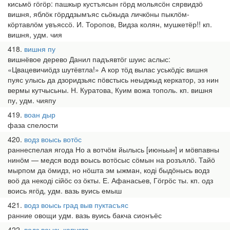
кисьмӧ гӧгӧр: пашкыр кустъясын гӧрд мольясӧн сярвидзӧ
вишня, яблӧк гӧрддзымъяс сьӧкыда личкӧны пыклӧм-
кӧртавлӧм увъяссӧ. И. Торопов, Видза колян, мушкетёр!! кп.
вишня, удм. чия
418
вишня пу
вишнёвое дерево Данил падъявтӧг шуис аслыс:
«Цвацевичиӧдз шутёвтла!» А кор тӧд вылас уськӧдіс вишня
пуяс улысь да дзоридзьяс пӧвстысь неыджыд керкатор, эз нин
вермы кутчысьны. Н. Куратова, Куим вожа тополь. кп. вишня
пу, удм. чияпу
419
воан дыр
фаза спелости
420
водз воысь вотӧс
раннеспелая ягода Но а вотчӧм йылысь [июньын] и мӧвпавны
нинӧм — медся водз воысь вотӧсыс сӧмын на розъялӧ. Тайӧ
мырпом да ӧмидз, но нӧшта эм ыжман, коді быдӧнысь водз
воӧ да некоді сійӧс оз ӧкты. Е. Афанасьев, Гӧгрӧс ты. кп. одз
воись ягӧд, удм. вазь вуись емыш
421
водз воысь град выв пуктасъяс
ранние овощи удм. вазь вуись бакча сионъёс
422
водз воысь капуста