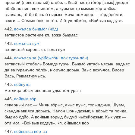
простой (неветвистый) стебель Квайт метр гӧгӧр [заыс] джодж
пӧлӧнас нин, вожъястӧм, а куим метр кымын кӧрталӧма
вывлань, гӧгӧр ӧшалӧ гырысь мича помидор — гӧрдӧдӧм и,
веж и ... Сӧмын ӧнія ногӧн. И ӧтувтчӧмӧн, «Войвыв кодзув».
442
вожъяса быдмӧг (чӧд)
ветвистое растение кп. вожа быдмас
443
вожъяса вуж
ветвистый корень кп. вожа вуж
444
вожъяса за (урбӧжлӧн, пӧк турунлӧн)
ветвистый стебель Вомидз турун. Быдмӧ увтасінъясын, вадъяс
да ва гуранъяс пӧлӧн, нюръяс дорын. Заыс вожъяса. Висер
Вась, Ревматизмысь.
445
войвутш
метлица обыкновенная удм. тӧлтурын
446
войвыв вӧр
северный лес — Миян вӧрыс, ачыс пуыс, топыдджык. Шуам,
скандинавияса дорысь. Налӧн шоныдджык, и вӧрыс та понда
быдмӧ ӧдйӧ. А войвыв вӧрыд быдмӧ ньӧжйӧджык. Кык удж —
ӧти мог, «Войвыв кодзув». кп. ойвывся вӧр
447
войвывса вӧр-ва