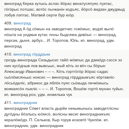
виноград Керка кутысь аслас йӧрас винатусяпуяс пуктас,
гӧгӧрыс потшас, вотӧс пычканін кодъяс, йӧрсӧ видзан джуджыд
лэбув лэптас. Матвей серти бур юӧр.
409
виноград
виноград А ӧд сӧмын на заводитчис гожӧмыс, водзӧ вылӧ
нӧшта на унджык кутас лоны быдсяма дивӧыс — виноград,
персик, дыня, арбуз... И. Торопов, Юль. кп. виноград, удм.
виноград
410
виноград гӧрддзым
гроздь винограда Сизьдысис тайӧ мӧвпыс да дзикӧдз сэсся эз
нин кусӧдчыв лов вывсьыс, мый кӧть эз вӧч сы бӧрын
Александр Иванович – – –. Кӧть гортгӧгӧр йӧрас-садас
сьӧлӧмсяньыс ноксис — виноград гӧрддзымъяс кӧртавліс-
лӧсьӧдаліс, абрикос да яблӧк пуяс сьӧкыда личкӧмысь
вожкаясӧн пыкліс – – –. И. Торопов, Вошӧм гортӧ мунан туйыс.
кп. виноград роз, удм. инжелька чук
411
виноградник
виноградник Сӧвет власть дырйи некымынысь заводитлісны
дугӧдны йӧзлысь юӧмсӧ, волісны весиг виноградникъяс
кералӧмӧдз. П. Сельков, Кыр горув исковтӧ Чуклӧм. кп.
виноградник, удм. виноградник