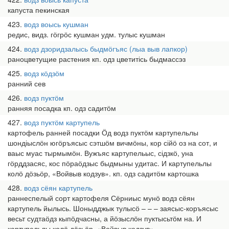
капуста пекинская
423
водз воысь кушман
редис, видз. гӧгрӧс кушман удм. тулыс кушман
424
водз дзоридзалысь быдмӧгъяс (лыа выв лапкор)
раноцветущие растения кп. одз цветитісь быдмассэз
425
водз кӧдзӧм
ранний сев
426
водз пуктӧм
ранняя посадка кп. одз садитӧм
427
водз пуктӧм картупель
картофель ранней посадки Ӧд водз пуктӧм картупельлы
шондіыслӧн югӧръясыс сэтшӧм вичмӧны, кор сійӧ оз на сот, и
ваыс муас тырмымӧн. Вужъяс картупельыс, сідзкӧ, уна
гӧрддзасяс, кос пӧраӧдзыс быдмыны удитас. И картупельлы
колӧ дӧзьӧр, «Войвыв кодзув». кп. одз садитӧм картошка
428
водз сёян картупель
раннеспелый сорт картофеля Сёрниыс мунӧ водз сёян
картупель йылысь. Шоныдджык тулысӧ – – – заясыс-коръясыс
весьт судтаӧдз кыпӧдчасны, а йӧзыслӧн пуктысьтӧм на. И
картупельлы колӧ дӧзьӧр, «Войвыв кодзув».