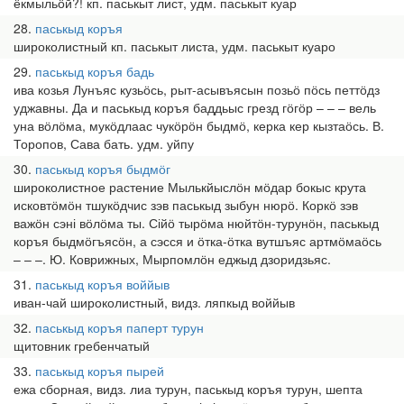
ёкмыльӧй?! кп. паськыт лист, удм. паськыт куар
28
паськыд коръя
широколистный кп. паськыт листа, удм. паськыт куаро
29
паськыд коръя бадь
ива козья Лунъяс кузьӧсь, рыт-асывъясын позьӧ пӧсь петтӧдз
уджавны. Да и паськыд коръя баддьыс грезд гӧгӧр – – – вель
уна вӧлӧма, мукӧдлаас чукӧрӧн быдмӧ, керка кер кызтаӧсь. В.
Торопов, Сава бать. удм. уйпу
30
паськыд коръя быдмӧг
широколистное растение Мылькйыслӧн мӧдар бокыс крута
исковтӧмӧн тшукӧдчис зэв паськыд зыбун нюрӧ. Коркӧ зэв
важӧн сэні вӧлӧма ты. Сійӧ тырӧма нюйтӧн-турунӧн, паськыд
коръя быдмӧгъясӧн, а сэсся и ӧтка-ӧтка вутшъяс артмӧмаӧсь
– – –. Ю. Коврижных, Мырпомлӧн еджыд дзоридзьяс.
31
паськыд коръя воййыв
иван-чай широколистный, видз. ляпкыд воййыв
32
паськыд коръя паперт турун
щитовник гребенчатый
33
паськыд коръя пырей
ежа сборная, видз. лиа турун, паськыд коръя турун, шепта