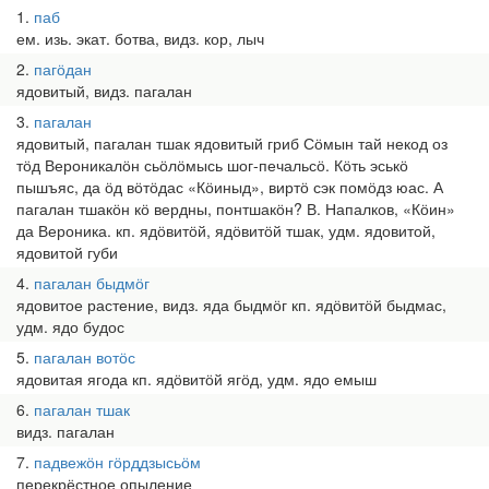
1
паб
ем. изь. экат. ботва, видз. кор, лыч
2
пагӧдан
ядовитый, видз. пагалан
3
пагалан
ядовитый, пагалан тшак ядовитый гриб Сӧмын тай некод оз
тӧд Вероникалӧн сьӧлӧмысь шог-печальсӧ. Кӧть эськӧ
пышъяс, да ӧд вӧтӧдас «Кӧиныд», виртӧ сэк помӧдз юас. А
пагалан тшакӧн кӧ вердны, понтшакӧн? В. Напалков, «Кӧин»
да Вероника. кп. ядӧвитӧй, ядӧвитӧй тшак, удм. ядовитой,
ядовитой губи
4
пагалан быдмӧг
ядовитое растение, видз. яда быдмӧг кп. ядӧвитӧй быдмас,
удм. ядо будос
5
пагалан вотӧс
ядовитая ягода кп. ядӧвитӧй ягӧд, удм. ядо емыш
6
пагалан тшак
видз. пагалан
7
падвежӧн гӧрддзысьӧм
перекрёстное опыление