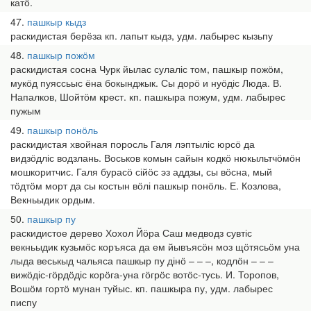
катӧ.
47
пашкыр кыдз
раскидистая берёза кп. лапыт кыдз, удм. лабырес кызьпу
48
пашкыр пожӧм
раскидистая сосна Чурк йылас сулаліс том, пашкыр пожӧм,
мукӧд пуяссьыс ёна бокынджык. Сы дорӧ и нуӧдіс Люда. В.
Напалков, Шойтӧм крест. кп. пашкыра пожум, удм. лабырес
пужым
49
пашкыр понӧль
раскидистая хвойная поросль Галя лэптыліс юрсӧ да
видзӧдліс водзлань. Воськов комын сайын кодкӧ нюкыльтчӧмӧн
мошкоритчис. Галя бурасӧ сійӧс эз аддзы, сы вӧсна, мый
тӧдтӧм морт да сы костын вӧлі пашкыр понӧль. Е. Козлова,
Векньыдик ордым.
50
пашкыр пу
раскидистое дерево Хохол Йӧра Саш медводз сувтіс
векньыдик кузьмӧс коръяса да ем йывъясӧн моз щӧтясьӧм уна
лыда веськыд чальяса пашкыр пу дінӧ – – –, кодлӧн – – –
вижӧдіс-гӧрдӧдіс корӧга-уна гӧгрӧс вотӧс-тусь. И. Торопов,
Вошӧм гортӧ мунан туйыс. кп. пашкыра пу, удм. лабырес
писпу