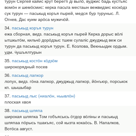
турун Сергей кайис крут берегті ді вылӧ, вуджис бадь кустъяс
вомӧн и шемӧсмис: керка пасьта местаын вежвидзис коскӧдз
сук турун — паськыд коръя пырей, медся бур туруныс. Л.
Огнев, Дас куим арӧса мужичӧй.
34
паськыд коръя турун
ежа сборная, видз. паськыд коръя пырей Керка дорыс вӧлі
ытшкытӧм, кильчӧ дорӧдзыс тшем сулаліс джуджыд веж си
турун да паськыд коръя турун. Е. Козлова, Векньыдик ордым.
удм. ӵушъялтурын
35
паськыд костӧн кӧдзӧм
широкорядный посев
36
паськыд лапкор
лопух, видз. гӧна лапкор, джуджыд лапкор, йӧнъюр, порськок
кп. шышыбар
37
паськыд лыс (ниалӧн, ньывлӧн)
плоская хвоя
38
паськыд шляпа
широкая шляпка Том гобъясысь ӧтдор вӧліны и паськыд
шляпаа пӧрысь тшакъяс, сой кызта кокаӧсь. В. Напалков,
Вотӧса август.