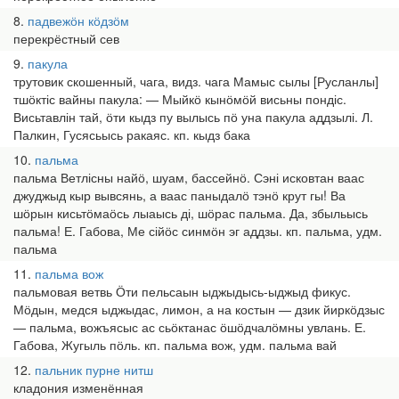
8
падвежӧн кӧдзӧм
перекрёстный сев
9
пакула
трутовик скошенный, чага, видз. чага Мамыс сылы [Русланлы]
тшӧктіс вайны пакула: — Мыйкӧ кынӧмӧй висьны пондіс.
Висьтавлін тай, ӧти кыдз пу вылысь пӧ уна пакула аддзылі. Л.
Палкин, Гусясьысь ракаяс. кп. кыдз бака
10
пальма
пальма Ветлісны найӧ, шуам, бассейнӧ. Сэні исковтан ваас
джуджыд кыр вывсянь, а ваас паныдалӧ тэнӧ крут гы! Ва
шӧрын кисьтӧмаӧсь лыаысь ді, шӧрас пальма. Да, збыльысь
пальма! Е. Габова, Ме сійӧс синмӧн эг аддзы. кп. пальма, удм.
пальма
11
пальма вож
пальмовая ветвь Ӧти пельсаын ыджыдысь-ыджыд фикус.
Мӧдын, медся ыджыдас, лимон, а на костын — дзик йиркӧдзыс
— пальма, вожъясыс ас сьӧктанас ӧшӧдчалӧмны увлань. Е.
Габова, Жугыль пӧль. кп. пальма вож, удм. пальма вай
12
пальник пурне нитш
кладония изменённая