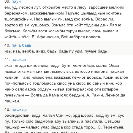
39
паун
ем. уд. лесной луг, открытое место в лесу, заросшее мелким
березняком, можжевельником Таръяс шыльыдінын койтӧны,
тшӧтшкӧсінын. Нюр вылын ли, мед кос вӧлі-а. Вӧрас ли,
эрдтор кӧ эм кутшӧмкӧ. Зонъяс ӧти койт тӧдісны дзик Ляп ю
боксьыс. Кольӧм вося косьмӧм турун вылас, паун вылас и
койтӧны вӧлі. Е. Афанасьев, Войнабӧрся повесть.
40
пача бадь
изь. ива, верба, видз. бадь, бадь пу удм. пучыё бадь
41
пашкан
экат. ягода шиповника, видз. бутя, лежнӧгйыв, малег Эжва
йывса ӧткымын сиктын лежнӧглысь вотӧссӧ нимтӧны пашкан
кывйӧн. Тайӧ нимыс ёна важджык лежнӧг дорысь. Коми йӧзлӧн
пӧч-пӧльясыс тӧдлӧмаӧсь сійӧс уна сюрс во сайын нин, кор
найӧ овлӧмаӧсь рӧдвуж кывъя войтыръяскӧд ӧти котырӧн
лунвылын — Волга да Кама юяс бердын. А. Ракин, Лежнӧг да
пашкан.
42
пашкыр
раскидистый, видз. лапъя Сэні жӧ, эрд шӧрас, мӧд пу эм, сус
пу. Толькӧ сійӧ быдмӧма абу вывлань, а пасьтала. Сэтшӧм
пашкыр — чальяс улас быдса кӧр стада тӧрӧ... С. Терентьев,
Лёк морт. кп. пашкыра, удм. лабырес