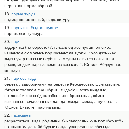
перна. кп. парма вӧр вой.
18
парма турун
подмаренник цепкий, видз. ситурун
19
парникын быдтан пуктас
парниковая культура
20
парч
задоринка (на берёсте) А туисыд ӧд абу чуман, он сійӧс
чашнитӧм сюмӧдысь бӧр кусыньт да вурлы. Колӧ дзоньнас
кыдз пучер вывсьыс перйыны, медым некыт эз потышт ни
розяв, медым парчыс весиг эз веськав. Г. Юшков, Рӧдвуж пас.
кп. парч
21
парчӧсь кыдз
берёза с задоринками на берёсте Керкаяссьыс шуйгавылын,
гӧгӧрыс талялӧм эжа шӧрын, тыдаліс и вежа кыддзыс,
потласьӧм кыз сьӧд парчӧсь нин пӧрысьысла, сӧмын
вывланьсӧ вочасӧн шылялан да едждан сюмӧда пучера. Г.
Юшков, Бива. кп. парчча кыдз
22
паськавны
разрастаться, видз. рӧдмыны Кыкладорсянь кузь потшӧсъясӧн
потшыштӧм да тайӧ бурыс понда увдорсяньыс лӧсьыда