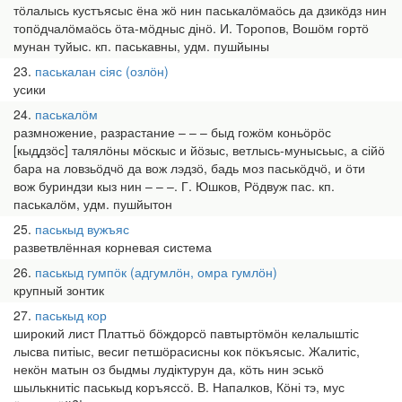
тӧлалысь кустъясыс ёна жӧ нин паськалӧмаӧсь да дзикӧдз нин
топӧдчалӧмаӧсь ӧта-мӧдныс дінӧ. И. Торопов, Вошӧм гортӧ
мунан туйыс. кп. паськавны, удм. пушйыны
23
паськалан сіяс (озлӧн)
усики
24
паськалӧм
размножение, разрастание – – – быд гожӧм коньӧрӧс
[кыддзӧс] талялӧны мӧскыс и йӧзыс, ветлысь-мунысьыс, а сійӧ
бара на ловзьӧдчӧ да вож лэдзӧ, бадь моз паськӧдчӧ, и ӧти
вож буриндзи кыз нин – – –. Г. Юшков, Рӧдвуж пас. кп.
паськалӧм, удм. пушйытон
25
паськыд вужъяс
разветвлённая корневая система
26
паськыд гумпӧк (адгумлӧн, омра гумлӧн)
крупный зонтик
27
паськыд кор
широкий лист Платтьӧ бӧждорсӧ павтыртӧмӧн келалыштіс
лысва питіыс, весиг петшӧрасисны кок пӧкъясыс. Жалитіс,
некӧн матын оз быдмы лудіктурун да, кӧть нин эськӧ
шылькнитіс паськыд коръяссӧ. В. Напалков, Кӧні тэ, мус