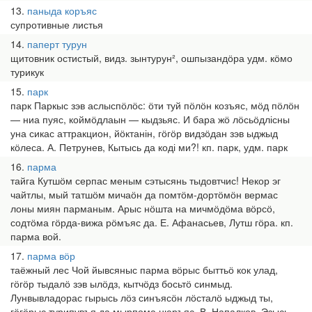
13
паныда коръяс
супротивные листья
14
паперт турун
щитовник остистый, видз. зынтурун², ошпызандӧра удм. кӧмо
турикук
15
парк
парк Паркыс зэв аслыспӧлӧс: ӧти туй пӧлӧн козъяс, мӧд пӧлӧн
— ниа пуяс, коймӧдлаын — кыдзьяс. И бара жӧ лӧсьӧдлісны
уна сикас аттракцион, йӧктанін, гӧгӧр видзӧдан зэв ыджыд
кӧлеса. А. Петрунев, Кытысь да коді ми?! кп. парк, удм. парк
16
парма
тайга Кутшӧм серпас меным сэтысянь тыдовтчис! Некор эг
чайтлы, мый татшӧм мичаӧн да помтӧм-дортӧмӧн вермас
лоны миян парманым. Арыс нӧшта на мичмӧдӧма вӧрсӧ,
содтӧма гӧрда-вижа рӧмъяс да. Е. Афанасьев, Лутш гӧра. кп.
парма вой.
17
парма вӧр
таёжный лес Чой йывсяныс парма вӧрыс быттьӧ кок улад,
гӧгӧр тыдалӧ зэв ылӧдз, кытчӧдз босьтӧ синмыд.
Лунвывладорас гырысь лӧз синъясӧн лӧсталӧ ыджыд ты,
гӧгӧрыс турипувъя да мырпома нюръяс. В. Напалков, Эзысь