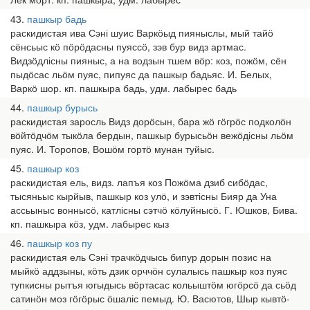
43
пашкыр бадь
раскидистая ива Сэні шуис Варкӧыд пияныслы, мый тайӧ
сёнсьыс кӧ пӧрӧдасны пуяссӧ, зэв бур видз артмас.
Видзӧдлісны пияныс, а на водзын тшем вӧр: коз, пожӧм, сён
пыдӧсас льӧм пуяс, пипуяс да пашкыр бадьяс. И. Белых,
Варкӧ шор. кп. пашкыра бадь, удм. лабырес бадь
44
пашкыр бурысь
раскидистая заросль Видз дорӧсын, бара жӧ гӧгрӧс подколӧн
вӧйтӧдчӧм тыкӧла бердын, пашкыр бурысьӧн вежӧдісны льӧм
пуяс. И. Торопов, Вошӧм гортӧ мунан туйыс.
45
пашкыр коз
раскидистая ель, видз. лапъя коз Пожӧма дзиб сибӧдас,
тысяньыс кырйыв, пашкыр коз улӧ, и зэвтісны Бияр да Уна
ассьыныс воннысӧ, катлісны сэтчӧ кӧлуйнысӧ. Г. Юшков, Бива.
кп. пашкыра кӧз, удм. лабырес кыз
46
пашкыр коз пу
раскидистая ель Сэні трачкӧдчысь бипур дорын позис на
мыйкӧ аддзыны, кӧть дзик орччӧн сулалысь пашкыр коз пуяс
тупкисны рытъя югыдысь вӧртасас кольыштӧм югӧрсӧ да сьӧд
сатинӧн моз гӧгӧрыс ӧшаліс пемыд. Ю. Васютов, Шыр кывтӧ-