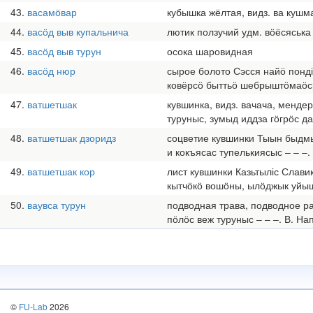
43
васамӧвар
кубышка жёлтая, видз. ва кушм
44
васӧд выв купальнича
лютик ползучий удм. вӧёсяська
45
васӧд выв турун
осока шаровидная
46
васӧд нюр
сырое болото Сэсся найӧ понд
ковёрсӧ быттьӧ шебрыштӧмаӧсь
47
ватшетшак
кувшинка, видз. вачача, менде
туруныс, зумыд иддза гӧгрӧс д
48
ватшетшак дзоридз
соцветие кувшинки Тыын быдмыс
и кокъясас тупелькиясыс – – –
49
ватшетшак кор
лист кувшинки Казьтыліс Слави
кытчӧкӧ вошӧны, ылӧджык уйышт
50
ваувса турун
подводная трава, подводное ра
пӧлӧс веж туруныс – – –. В. На
©
FU-Lab
2026