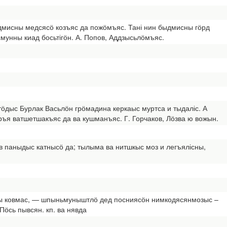
быдмисны медсясӧ козъяс да пожӧмъяс. Тані нин быдмисны гӧрд
мунны киад босьтігӧн. А. Попов, Аддзысьлӧмъяс.
тӧдыс Бурлак Васьлӧн грӧмадина керкаыс муртса и тыдаліс. А
ъя ватшетшакъяс да ва кушманъяс. Г. Горчаков, Лӧзва ю вожын.
ув паныдыс катнысӧ да; тылыма ва нитшкыс моз и легъялісны,
сьны ковмас, — шпыньмуныштлӧ дед посниясӧн нимкодясянмозыс –
ӧсь пывсян. кп. ва нявда