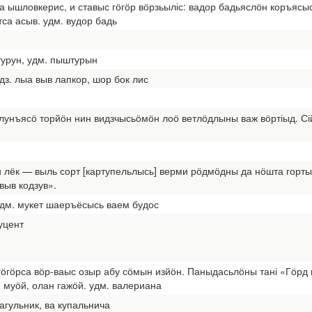
а ышловкерис, и ставыс гӧгӧр вӧрзьыліс: вадор бадьяслӧн коръяс
тса асыв. удм. вудор бадь
урун, удм. пыштурын
з. лыа выв лапкор, шор бок лис
унъясӧ торйӧн нин видзчысьӧмӧн лоӧ ветлӧдлыны важ вӧртіыд. Сійӧ
и лёк — выль сорт [картупельлысь] верми рӧдмӧдны да нӧшта гортын
выв кодзув».
дм. мукет шаеръёсысь ваем будос
уцент
ӧгӧрса вӧр-ваыс озыр абу сӧмын изйӧн. Паныдасьлӧны тані «Гӧрд 
 муӧй, олан гажӧй. удм. валериана
агульник, ва купальнича