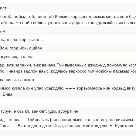
лист
кӧчгоб, небыд гоб, пиня гоб Ковмис корсьны косджык места, кӧні 
гобъяс. Но найӧ вӧліны увтасінсаяс дорысь топыдджыкӧсь, эз пыльс
рын
нь, ты лапкор, тыколь
йӧн, гӧрд йӧн, ошйӧн
агульник, валяпа
ар, виж запанки, виж вачача Туй вывсяньыс джуджыд пожӧмъяс кос
с Нинвидз вадлӧн ваыс, кодлысь веркӧссӧ мичмӧдісны паськыд кор
 ва сиська лапкор
имсӧ кузяла син улас уськӧдліс, – – – вӧрзьӧмаӧсь нин кӧдзыд виз
, Бива.
 турун, нюзь кп. ванювт, удм. вубуртчин
 видз. нявда — Тайяслысь [сильӧпиянлысь] кольктӧ дыр на виччы
аша. — Ва нялдаӧн да мый да, сёяныд гожӧмнад эм. Н. Куратова, П