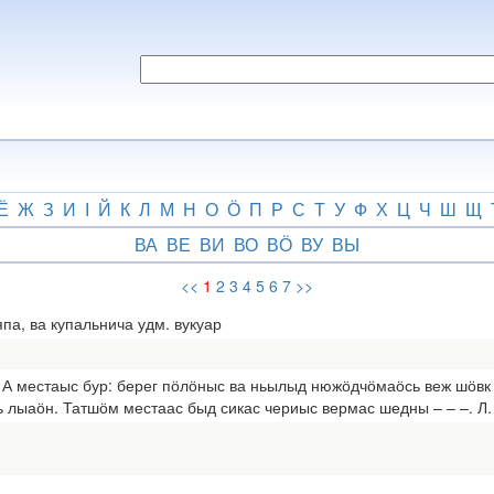
Ё
Ж
З
И
І
Й
К
Л
М
Н
О
Ӧ
П
Р
С
Т
У
Ф
Х
Ц
Ч
Ш
Щ
ВА
ВЕ
ВИ
ВО
ВӦ
ВУ
ВЫ
<<
1
2
3
4
5
6
7
>>
па, ва купальнича удм. вукуар
 А местаыс бур: берег пӧлӧныс ва ньылыд нюжӧдчӧмаӧсь веж шӧвк 
 лыаӧн. Татшӧм местаас быд сикас чериыс вермас шедны – – –. Л. 