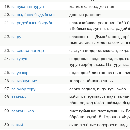
19
ва пукалан турун
манжетка городковатая
20
ва пыдӧсса быдмӧгъяс
донные растения
21
ва радейтысь быдмӧг
влаголюбивое растение Тайӧ бы
«Войвыв кодзув». кп. ва радейт
22
ва ру
влажность — Думайтанныд прӧст
Быдтасъяслы колӧ не сӧмын шо
23
ва сиська лапкор
частуха подорожниковая, видз.
24
ва турун
водоросль, водоросли, видз. в
турун зорӧдъясыс. Ва туруныс, 
25
ва ув кор
подводный лист кп. ва пытш ли
26
ва ызӧнувтыс
телорез обыкновенный
27
ва эжӧр турун
осока водная, видз. кузь эжӧр
28
ваакань
кубышка; кувшинка видз. ва зап
лӧньтас, код гӧгӧр тшӧкыда бы
29
ваакань кор
лист кубышки; лист кувшинки В
бӧрӧ ни водзӧ. В. Торопов, «Куч
30
вавый
сине-зелёные водоросли, видз.