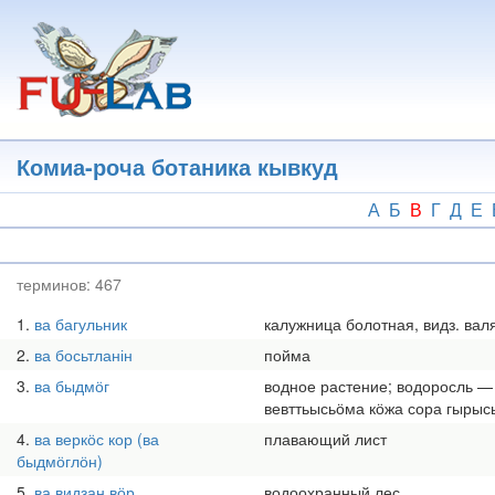
Перейти
к
основному
содержанию
Комиа-роча ботаника кывкуд
А
Б
В
Г
Д
Е
терминов:
467
1
ва багульник
калужница болотная, видз. валя
2
ва босьтланін
пойма
3
ва быдмӧг
водное растение; водоросль —
вевттьысьӧма кӧжа сора гырысь
4
ва веркӧс кор (ва
плавающий лист
быдмӧглӧн)
5
ва видзан вӧр
водоохранный лес