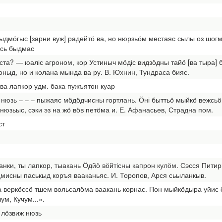
дмӧгыс [зарни вуж] радейтӧ ва, но нюрзьӧм местаяс сылы оз шогм
ісь быдмас
а? — юаліс агроном, кор Устиныч мӧдіс видзӧдны тайӧ [ва тыра] 
ныд, но и колана мында ва ру. В. Юхнин, Тундраса бияс.
 ва лапкор удм. бака пужъятон куар
а нюзь – – – пыжаяс мӧдӧдчисны гортлань. Ӧні быттьӧ мыйкӧ вежсь
нюзьыс, сэки эз на жӧ вӧв петӧма и. Е. Афанасьев, Страдна пом.
ст
анки, ты лапкор, тыакань Ӧдйӧ вӧйтісны капрон кулӧм. Сэсся Питир
дмисны паськыд коръя вааканьяс. И. Торопов, Арся сьыланкыв.
а веркӧссӧ тшем вольсалӧма ваакань корнас. Пон мыйкӧдыра уйис ё
ум, Кучум...».
 лӧзвиж нюзь