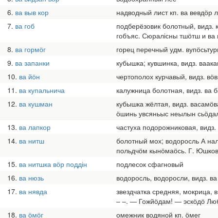
6
ва выв кор
надводный лист кп. ва вевдӧр 
7
ва гоб
подберёзовик болотный, видз. 
гобъяс. Сюралісны тшӧтш и ва 
8
ва гормӧг
горец перечный удм. вупӧсьту
9
ва запанки
кубышка; кувшинка, видз. ваака
10
ва йӧн
чертополох курчавый, видз. вӧв
11
ва купальнича
калужница болотная, видз. ва б
12
ва кушман
кубышка жёлтая, видз. васамӧв
ӧшинь увсяньыс неылын сьӧдалі
13
ва лапкор
частуха подорожниковая, видз.
14
ва нитш
болотный мох; водоросль А нал
польдчӧм кынӧмаӧсь. Г. Юшков
15
ва нитшка вӧр поддін
подлесок сфагновый
16
ва нюзь
водоросль, водоросли, видз. ва
17
ва нявда
звездчатка средняя, мокрица,
– –. — Гожйӧдам! — эскӧдӧ Люб
18
ва ӧмӧг
омежник водяной кп. ӧмег