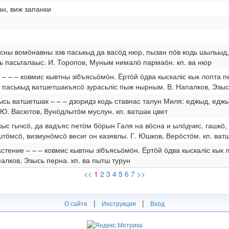
ан, виж запанки
існы вомӧнавны зэв паськыд да васӧд нюр, пызан пӧв кодь шыльыд
 пасьталаыс. И. Торопов, Муным нималӧ пармаӧн. кп. ва нюр
р – – – ковмис кывтны зібъясьӧмӧн. Ёртӧй ӧдва кыскаліс кык лопта 
а паськыд ватшетшакъясӧ зурасьліс пыж нырным. В. Напалков, Эзысь
ь ватшетшак – – – дзоридз кодь ставнас талун Миля: еджыд, еджыд
. Ю. Васютов, Вунӧдлытӧм муслун. кп. ватшак цвет
кыс гычсӧ, да вадъяс петӧм бӧрын Галя на вӧсна и ылӧдчис, гашкӧ
ӧмсӧ, визмунӧмсӧ весиг он казявлы. Г. Юшков, Верӧстӧм. кп. ват
стение – – – ковмис кывтны зібъясьӧмӧн. Ёртӧй ӧдва кыскаліс кык 
палков, Эзысь перна. кп. ва пытш турун
<<
1
2
3
4
5
6
7
>>
|
|
О сайте
Инструкция
Вход