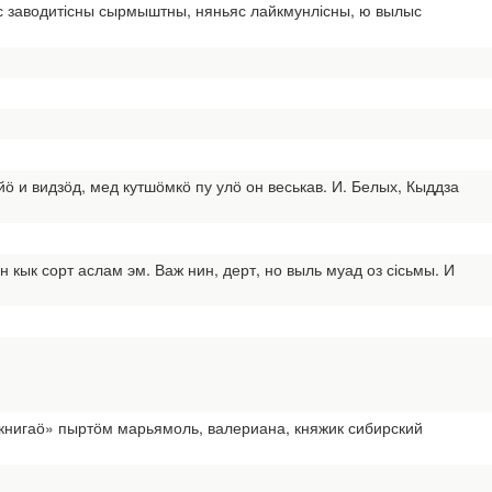
ыс заводитісны сырмыштны, няньяс лайкмунлісны, ю вылыс
 и видзӧд, мед кутшӧмкӧ пу улӧ он веськав. И. Белых, Кыддза
 кык сорт аслам эм. Важ нин, дерт, но выль муад оз сісьмы. И
книгаӧ» пыртӧм марьямоль, валериана, княжик сибирский