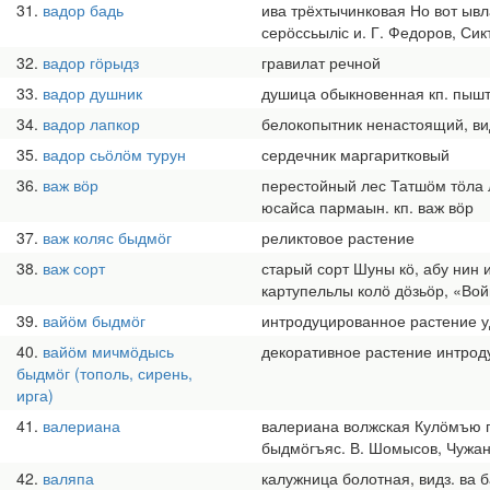
31
вадор бадь
ива трёхтычинковая Но вот ывл
серӧссьыліс и. Г. Федоров, Сик
32
вадор гӧрыдз
гравилат речной
33
вадор душник
душица обыкновенная кп. пышт
34
вадор лапкор
белокопытник ненастоящий, вид
35
вадор сьӧлӧм турун
сердечник маргаритковый
36
важ вӧр
перестойный лес Татшӧм тӧла л
юсайса пармаын. кп. важ вӧр
37
важ коляс быдмӧг
реликтовое растение
38
важ сорт
старый сорт Шуны кӧ, абу нин 
картупельлы колӧ дӧзьӧр, «Вой
39
вайӧм быдмӧг
интродуцированное растение у
40
вайӧм мичмӧдысь
декоративное растение интрод
быдмӧг (тополь, сирень,
ирга)
41
валериана
валериана волжская Кулӧмъю г
быдмӧгъяс. В. Шомысов, Чужан
42
валяпа
калужница болотная, видз. ва б