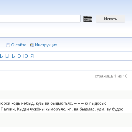
Искать
О сайте
Инструкция
Ъ
Ы
Ь
Э
Ю
Я
страница 1 из 10
юрси кодь небыд, кузь ва быдмӧгъяс, – – – ю пыдӧсыс
Палкин, Кыдзи чужӧны кымӧръяс. кп. ва быдмас, удм. ву будос