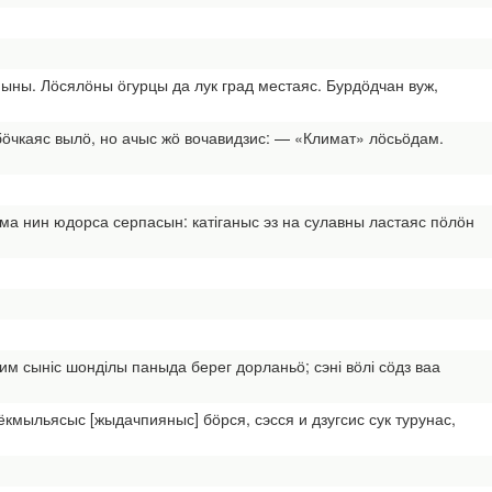
ыны. Лӧсялӧны ӧгурцы да лук град местаяс. Бурдӧдчан вуж,
бӧчкаяс вылӧ, но ачыс жӧ вочавидзис: — «Климат» лӧсьӧдам.
ӧма нин юдорса серпасын: катіганыс эз на сулавны ластаяс пӧлӧн
им сыніс шонділы паныда берег дорланьӧ; сэні вӧлі сӧдз ваа
кмыльясыс [жыдачпияныс] бӧрся, сэсся и дзугсис сук турунас,