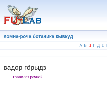
Перейти
к
основному
содержанию
Комиа-роча ботаника кывкуд
А
Б
В
Г
Д
Е
вадор гӧрыдз
гравилат речной