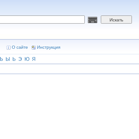
Искать
О сайте
Инструкция
Ъ
Ы
Ь
Э
Ю
Я