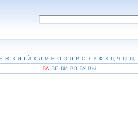
Ё
Ж
З
И
І
Й
К
Л
М
Н
О
Ӧ
П
Р
С
Т
У
Ф
Х
Ц
Ч
Ш
Щ
ВА
ВЕ
ВИ
ВО
ВУ
ВЫ