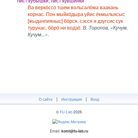
лист кубышки; лист кувшинки
Ва веркӧссӧ тшем вольсалӧма ваакань
корнас. Пон мыйкӧдыра уйис ёкмыльясыс
[жыдачпияныс] бӧрся, сэсся и дзугсис сук
турунас, бӧрӧ ни водзӧ.
В. Торопов, «Кучум,
Кучум...».
|
|
О сайте
Инструкция
Вход
©
FU-Lab
2026
Email:
komi@fu-lab.ru