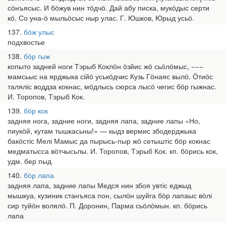
сӧнъясыс. И бӧжув нин тӧдчӧ. Дай абу писка, мукӧдыс серти
кӧ. Со уна-ӧ мыльӧсыс ныр улас. Г. Юшков, Юрыд усьӧ.
137
бӧж улыс
подхвостье
138
бӧр гыж
копыто задней ноги Тэрыб Коклӧн ӧзйис жӧ сьӧлӧмыс, −−−
мамсьыс на ярджыка сійӧ уськӧдчис Кузь Гӧнаяс вылӧ. Ӧтиӧс
таляліс воддза кокнас, мӧдлысь сюрса лысӧ чегис бӧр гыжнас.
И. Торопов, Тэрыб Кок.
139
бӧр кок
задняя нога, задние ноги, задняя лапа, задние лапы «Но,
пиукӧй, кутам тышкасьны!» — кыдз вермис збодерджыка
бакӧстіс Мелі Мамыс да пырысь-пыр жӧ сетыштіс бӧр кокнас
медматысса вӧтчысьлы. И. Торопов, Тэрыб Кок. кп. бӧрись кок,
удм. бер пыд
140
бӧр лапа
задняя лапа, задние лапы Медся нин збоя увтіс еджыд
мышкуа, кузиник станъяса пон, сылӧн шуйга бӧр лапаыс вӧлі
сир туйӧн волялӧ. П. Доронин, Парма сьӧлӧмын. кп. бӧрись
лапа