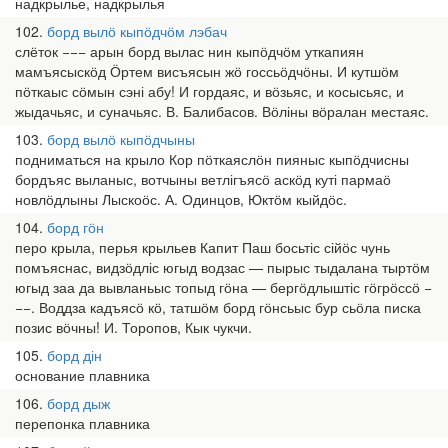
надкрылье, надкрылья
102
борд вылӧ кыпӧдчӧм лэбач
слёток −−− арын борд вылас нин кыпӧдчӧм уткапиян
мамъясыскӧд Ӧртем висъясын жӧ госсьӧдчӧны. И кутшӧм
пӧткаыс сӧмын сэні абу! И гордаяс, и вӧзьяс, и косысьяс, и
жыдачьяс, и суначьяс. В. Балибасов. Вӧліны вӧралан местаяс.
103
борд вылӧ кыпӧдчыны
подниматься на крыло Кор пӧткаяслӧн пияныс кыпӧдчисны
бордъяс выланыс, вотчыны ветлігъясӧ аскӧд куті пармаӧ
новлӧдлыны Лыскоӧс. А. Одинцов, Юктӧм кыйдӧс.
104
борд гӧн
перо крыла, перья крыльев Капит Паш босьтіс сійӧс чунь
помъяснас, видзӧдліс югыд водзас — пырыс тыдалана тыртӧм
югыд заа да вывланьыс топыд гӧна — бергӧдлыштіс гӧгрӧссӧ −
−−. Воддза кадъясӧ кӧ, татшӧм борд гӧнсьыс бур сьӧла писка
позис вӧчны! И. Торопов, Кык чукчи.
105
борд дін
основание плавника
106
борд дыж
перепонка плавника