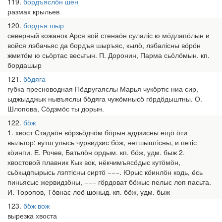
119
бордъяслӧн шен
размах крыльев
120
бордъя шыр
северный кожанок Арся вой стенаӧн сулаліс ю мӧдлапӧлын и
войся лэбачьяс да бордъя шыръяс, кылӧ, лэбалісны вӧрӧн
жмитӧм ю сьӧртас весьтын. П. Доронин, Парма сьӧлӧмын. кп.
бордашыр
121
бӧдяга
губка пресноводная Пӧдругаяслы Марья чукӧртіс ниа сир,
ыджыдджык нывъяслы бӧдяга чужӧмнысӧ гӧрдӧдыштны. О.
Шлопова, Сӧдзмӧс ты дорын.
122
бӧж
1. хвост Стадаӧн вӧрзьӧдчӧм бӧрын аддзисны ещӧ ӧти
выльтор: вутш улысь чурвидзис бӧж, нетшыштісны, и петіс
кӧинпи. Е. Рочев, Батьлӧн ордым. кп. бӧж, удм. быж 2.
хвостовой плавник Кык вок, нёкчимъясӧдыс кутӧмӧн,
сьӧкыдпырысь лэптісны сиртӧ −−−. Юрыс кӧинлӧн кодь, ёсь
пиньясыс жервидзӧны, −−− гӧрдоват бӧжыс пелыс лоп пасьта.
И. Торопов, Тӧвнас лоӧ шоныд. кп. бӧж, удм. быж
123
бӧж вож
вырезка хвоста