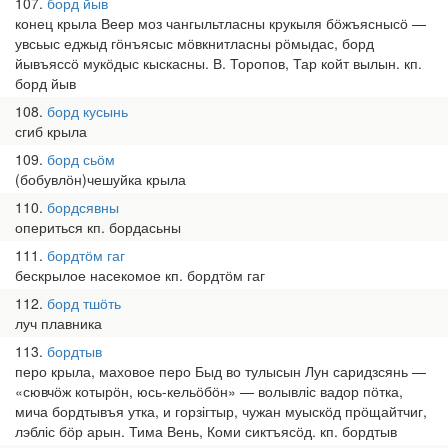
107
борд йыв
конец крыла Веер моз чангыльтласны крукыля бӧжъяснысӧ —
увсьыс еджыд гӧнъясыс мӧвкнитласны рӧмыдас, борд
йывъяссӧ мукӧдыс кыскасны. В. Торопов, Тар койт вылын. кп.
борд йыв
108
борд кусынь
сгиб крыла
109
борд сьӧм
(бобувлӧн)чешуйка крыла
110
бордсявны
опериться кп. бордасьны
111
бордтӧм гаг
бескрылое насекомое кп. бордтӧм гаг
112
борд тшӧть
луч плавника
113
бордтыв
перо крыла, маховое перо Быд во тулысын Лун саридзсянь —
«сювчӧж котырӧн, юсь-кельӧбӧн» — волывліс вадор пӧтка,
мича бордтывъя утка, и горзігтыр, чужан муыскӧд прӧщайтчиг,
лэбліс бӧр арын. Тима Вень, Коми сиктъясӧд. кп. бордтыв