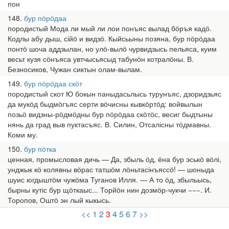
пон
148
бур пӧрӧдаа
породистый Мода ли мый ли лои понъяс вылад бӧръя кадӧ.
Кодлы абу дыш, сійӧ и видзӧ. Кыйсьыны позяна, бур пӧрӧдаа
понтӧ шоча аддзылан, но улӧ-вылӧ чурвидзысь пельяса, куим
весьт кузя сӧнъяса увтчысьясыд табунӧн котралӧны. В.
Безносиков, Чужан сиктын олам-вылам.
149
бур пӧрӧдаа скӧт
породистый скот Ю бокын паныдасьлысь турунъяс, дзоридзьяс
да мукӧд быдмӧгъяс серти вӧчисны кывкӧртӧд: войвылын
позьӧ видзны-рӧдмӧдны бур пӧрӧдаа скӧтӧс, весиг быдтыны
нянь да град выв пуктасъяс. В. Силин, Отсалісны тӧдмавны.
Коми му.
150
бур пӧтка
ценная, промысловая дичь — Да, збыль ӧд, ёна бур эськӧ вӧлі,
унджык кӧ колявны вӧрас татшӧм лӧньтасінъяссӧ! — шоныда
шуис югдыштӧм чужӧма Туганов Илля. — А то ӧд, збыльысь,
бырны кутіс бур щӧткаыс... Торйӧн нин дозмӧр-чукчи −−−. И.
Торопов, Оштӧ эн лый кыкысь.
<<
1
2
3
4
5
6
7
>>