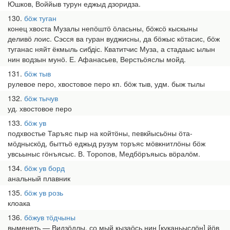
Юшков, Воййыв турун еджыд дзоридза.
130
бӧж туган
конец хвоста Музалы непӧштӧ ӧласьны, бӧжсӧ кыскыны
деливӧ лоис. Сэсся ва гуран вуджисны, да бӧжыс кӧтасис, бӧж
туганас няйт ёкмыль сибдіс. Кватитчис Муза, а стадаыс ылын
нин водзын мунӧ. Е. Афанасьев, Верстьӧяслы мойд.
131
бӧж тыв
рулевое перо, хвостовое перо кп. бӧж тыв, удм. быж тылы
132
бӧж тычув
уд. хвостовое перо
133
бӧж ув
подхвостье Таръяс пыр на койтӧны, певкйысьӧны ӧта-
мӧдныскӧд, быттьӧ еджыд рузум торъяс мӧвкнитлӧны бӧж
увсьыныс гӧнъясыс. В. Торопов, Медбӧръяысь вӧралӧм.
134
бӧж ув борд
анальный плавник
135
бӧж ув розь
клоака
136
бӧжув тӧдчыны
выменеть — Видзӧдлы, со мый кызаӧсь нин [куканьыслӧн] йӧв