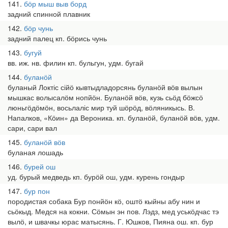
141
бӧр мыш выв борд
задний спинной плавник
142
бӧр чунь
задний палец кп. бӧрись чунь
143
бугуй
вв. иж. нв. филин кп. бульгун, удм. бугай
144
буланӧй
буланый Локтіс сійӧ кывтыдладорсянь буланӧй вӧв вылын
мышкас волысалӧм нопйӧн. Буланӧй вӧв, кузь сьӧд бӧжсӧ
люньгӧдӧмӧн, восьлаліс мир туй шӧрӧд, вӧляникысь. В.
Напалков, «Кӧин» да Вероника. кп. буланӧй, буланӧй вӧв, удм.
сари, сари вал
145
буланӧй вӧв
буланая лошадь
146
бурей ош
уд. бурый медведь кп. бурӧй ош, удм. курень гондыр
147
бур пон
породистая собака Бур понйӧн кӧ, оштӧ кыйны абу нин и
сьӧкыд. Медся на кокни. Сӧмын эн пов. Лэдз, мед уськӧдчас тэ
вылӧ, и швачкы юрас матысянь. Г. Юшков, Пияна ош. кп. бур