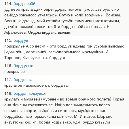
114
борд тювӧй
уд. перо крыла Дзик берег дорас понӧль чукӧр. Зэв бур, сійӧ
сайӧдӧ зонъясӧс уткаясысь. Сэтчӧ и колӧ воӧдчыны. Воисны.
Аслыныс долыд, мый сэтшӧм гусьӧн сяммисны матыстчыны,
да чӧжъясыслӧн весиг ни ӧти борд тювӧй эз вӧрзьыв. Е.
Афанасьев, Ойдӧм видзьяс вылын.
115
борд ув
подкрылье А со весиг и ӧти борд ув еджыд гӧн усьӧма вывсьыс
[чукчилӧн], дерт кӧнкӧ, весьӧпӧрӧмысла ырсмунігӧн. И.
Торопов, Кык чукчи. кп. борд увт
116
борд улыс
подкрылье
117
бордъя гаг
крылатое насекомое кп. борда гаг
118
бордъя кодзувкот
крылатый муравей (муравей во время брачного полёта) Торъя
ёна зілисны кодзувкотъяс. Найӧ посньыдджыкӧсь вӧрса
вокъясныс серти, сьӧдӧсь и вижовӧсь, мукӧдыс весиг
бордаӧсь, пыр тэрмасисны кытчӧкӧ. М. Игнатов, Шоръяс
визувтӧны юӧ. кп. борда кӧдзывкар, удм. бурдо кузьыли