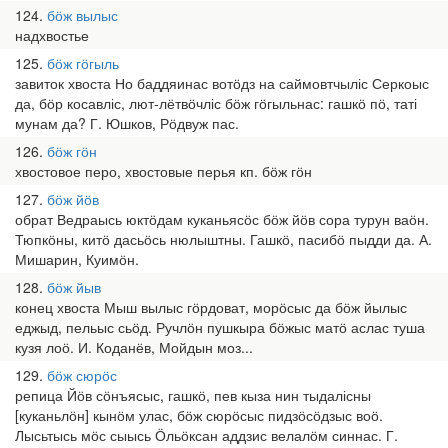
124
бӧж вылыс
надхвостье
125
бӧж гӧгыль
завиток хвоста Но баддяинас вотӧдз на саймовтчыліс Серкоыс
да, бӧр косавліс, лют-лётвӧчліс бӧж гӧгыльнас: гашкӧ пӧ, таті
мунам да? Г. Юшков, Рӧдвуж пас.
126
бӧж гӧн
хвостовое перо, хвостовые перья кп. бӧж гӧн
127
бӧж йӧв
обрат Ведраысь юктӧдам куканьясӧс бӧж йӧв сора турун ваӧн.
Тюпкӧны, китӧ дасьӧсь нюлыштны. Гашкӧ, пасибӧ пыдди да. А.
Мишарин, Куимӧн.
128
бӧж йыв
конец хвоста Мыш вылыс гӧрдоват, морӧсыс да бӧж йылыс
еджыд, пельыс сьӧд. Ручлӧн пушкыра бӧжыс матӧ аслас туша
кузя лоӧ. И. Коданёв, Мойдын моз...
129
бӧж сюрӧс
репица Йӧв сӧнъясыс, гашкӧ, пев кыза нин тыдалісны
[куканьлӧн] кынӧм улас, бӧж сюрӧсыс пидзӧсӧдзыс воӧ.
Лысьтысь мӧс сыысь Ӧльӧксан аддзис велалӧм синнас. Г.