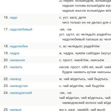
2) перен. кольмӧдӧм, кольмӧд
чадная голова кольмӧдӧм юр
чадные мысли кольмӧдан мӧ
16
чадо
с. уст. кага; дитя
чего только он не делал для с
17
чадолюбивый
-ая, -ое
уст. шутл. ас челядьӧс радейты
чадолюбивый папаша ас челя
18
чадолюбие
с. ас челядьӧс радейтӧм
19
чадра
ж. чадра, чужӧм сайӧдан (мус
20
чаевание
с. прост. чаюйтӧм, чаясьӧм
21
чаевать
несов. прост. сійӧ жӧ, мый: чаё
будем чаевать кутам чаясьны
22
чаевод
м. чай вӧдитысь, чай быдтысь
23
чаеводство
с. чай вӧдитӧм, чай быдтӧм
24
чаеводческий
-ая, -ое
чай вӧдитан, чай вӧдитысь, ча
чаеводческий колхоз чай вӧди
25
чаевые
мн.ч. разг. чаевӧй, чай вылӧ