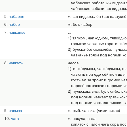
чабанская работа ыж видзан 
чабанские собаки ыж видзысь
5
чабарня
ж. ыж видзысьлӧн (ыж пастуклӧ
6
чабер
м. бот. чабер
7
чавканье
с.
1) тяпкӧм, чапкӧдчӧм, тяпкӧдч
громкое чавканье гора тяпкӧ
2) булска-болскакылӧм, пульс
чавканье грязи под ногами к
8
чавкать
несов.
1) тяпкӧдчыны, чапкӧдчыны, 
чавкать при еде сёйигӧн шля
гость ел за троих и громко ча
поросёнок чавкает порсьпи ч
2) пульскакывны, булска-болс
под ногами чавкает грязь кок
под ногами чавкала липкая гли
9
чавыча
ж. рыб. чавыча (чими сикас)
10
чага
ж. пакула, чага
кипяток с чагой чага сора пӧс