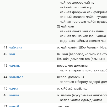
чайное дерево чай пу
чайный лист чай кор
чайная фабрика чай фабрик
чайный магазин чайӧн вузася
чайная торговля чайӧн вузас
2) чай юан
чайная ложка чай юан пань
чайная чашка чай юан чашка
сидеть за чайным столом чай
41
чайхана
ж. чай юанін (Шӧр Азияын, Ир
42
чал
Ⅰм. чал (верблюд йӧлысь юанто
Ⅱм. обл. домасян гез (ӧзынын)
43
чалить
несов. что домавны
чалить паром к пристани кар
44
чалиться
несов. домасьны
чалиться к берегу вадорӧ до
45
чалка
ж. сійӧ жӧ, мый: чал
46
чалма
ж. чалма (мусульмана айловлӧ
белая чалма еджыд чалма
47
чалый
-ая, -ое