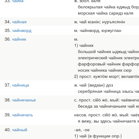
33
чайка
ж. зоол. каля
белокрылая чайка еджыд бор
морская чайка саридз каля
34
чайная
ж. чай юанін; нуръясянін
35
чайнворд
м. чайнворд, юржуглан
36
чайник
м.
1) чайник
большой чайник ыджыд чайни
электрический чайник электри
фарфоровый чайник фарфор 
носик чайника чайник сюр
2) прост. кужтӧм морт; велавтӧ
37
чайница
ж. чай (видзан) доз
серебряная чайница эзысь ча
38
чайничанье
с. прост. сійӧ жӧ, мый: чаёвнич
беседа за чайничаньем чай юи
39
чайничать
несов. прост. сійӧ жӧ, мый: чаё
я вижу, вы здесь чайничаете м
40
чайный
-ая, -ое
1) чай (в функции опр.)