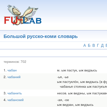
Перейти
к
основному
содержанию
Большой русско-коми словарь
А
Б
В
Г
Д
терминов:
702
1
чабан
м. ыж пастук, ыж видзысь
2
чабаний
-ья, -ье
ыж пастуклӧн, ыж видзысь (в ф
чабанья стоянка ыж пастукъя
3
чабанить
несов. ыж видзны, ыж пастукав
4
чабанский
-ая, -ое
ыж видзан, ыж видзысь