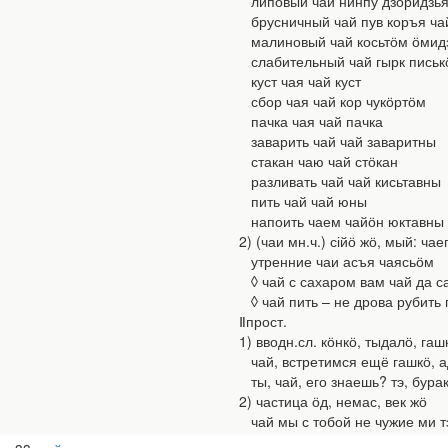
липовый чай нинпу дзоридзья
брусничный чай пув коръя ча
малиновый чай косьтӧм ӧмид
слабительный чай гырк письк
куст чая чай куст
сбор чая чай кор чукӧртӧм
пачка чая чай пачка
заварить чай чай заваритны
стакан чаю чай стӧкан
разливать чай чай кисьтавны
пить чай чай юны
напоить чаем чайӧн юктавны
2) (чаи мн.ч.) сійӧ жӧ, мый: ча
утренние чаи асъя чаясьӧм
◊ чай с сахаром вам чай да са
◊ чай пить – не дрова рубить 
Ⅱпрост.
1) вводн.сл. кӧнкӧ, тыдалӧ, гаш
чай, встретимся ещё гашкӧ, а
ты, чай, его знаешь? тэ, бурак
2) частица ӧд, немас, век жӧ
чай мы с тобой не чужие ми т