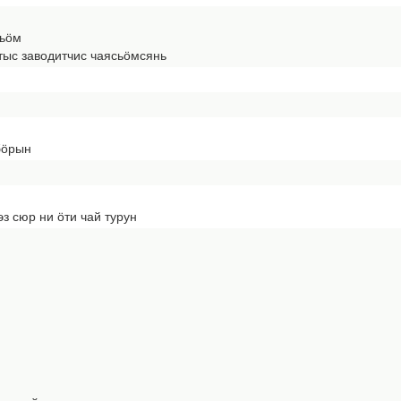
сьӧм
ыс заводитчис чаясьӧмсянь
бӧрын
з сюр ни ӧти чай турун