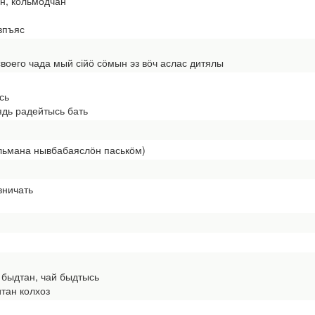
ан, кольмӧдчан
впъяс
воего чада мый сійӧ сӧмын эз вӧч аслас дитялы
сь
дь радейтысь бать
ульмана нывбабаяслӧн паськӧм)
вничать
й быдтан, чай быдтысь
тан колхоз