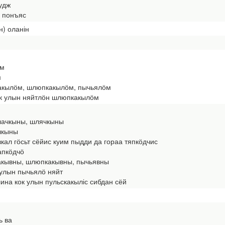
удж
 понъяс
н) оланін
ӧм
м
какылӧм, шлюпкакылӧм, пычьялӧм
ок улын няйтлӧн шлюпкакылӧм
шлачкыны, шлячкыны
чкыны
вкал гӧсьт сёйис куим пыдди да гораа тяпкӧдчис
апкӧдчӧ
какывны, шлюпкакывны, пычьявны
 улын пычьялӧ няйт
на кок улын пульскакыліс сибдан сёй
ь ва