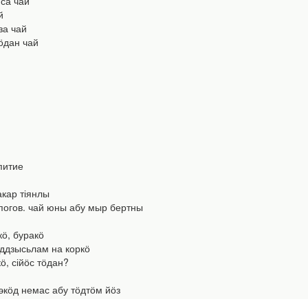
са чай
й
за чай
ӧдан чай
епитие
кар тіянлы
погов. чай юны абу мыр бертны
кӧ, буракӧ
ддзысьлам на коркӧ
ӧ, сійӧс тӧдан?
экӧд немас абу тӧдтӧм йӧз