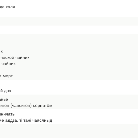
да каля
к
ческӧй чайник
чайник
м морт
й доз
анье
гӧн (чаясигӧн) сёрнитӧм
вничать
е аддза, ті тані чаясяныд