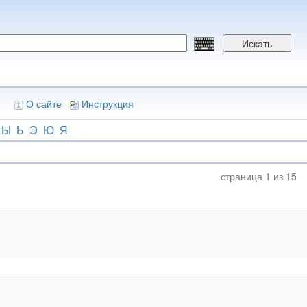
Искать
О сайте
Инструкция
Ы
Ь
Э
Ю
Я
страница 1 из 15