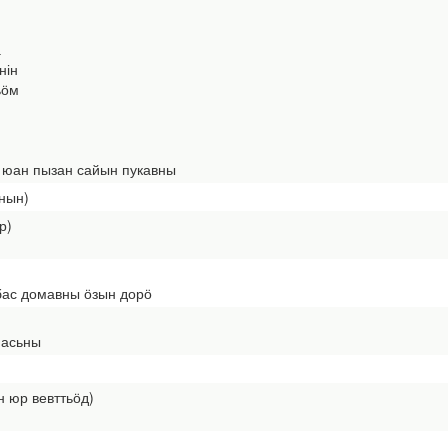
а
нін
ьӧм
 юан пызан сайын пукавны
анын)
р)
бас домавны ӧзын дорӧ
масьны
н юр вевттьӧд)