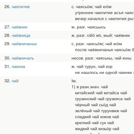
26
чаепитие
с. чаясьӧм; чай юӧм
утреннее чаепитие асъя чая
вечер начался с чаепития рыт
27
чаёвник
м. разг. чаясьысь
28
чаёвница
ж. разг. сійӧ жӧ, мый: чаёвник
29
чаёвничанье
с. разг. чаясьӧм; чай юӧм
после чаёвничанья чаясьӧм 
30
чаёвничать
несов. разг. чаясьны, чай юны
31
чаинка
ж. чай турун, чай кор
не нашлось ни одной чаинки э
32
чай
Ⅰм.
1) в разн.знач. чай
китайский чай китайса чай
грузинский чай грузияса чай
чёрный чай сьӧд чай
зелёный чай турунвиж чай
сладкий чай юмов чай
крепкий чай сук чай
жидкий чай кизьӧр чай