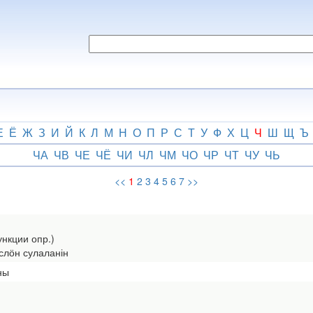
Е
Ё
Ж
З
И
Й
К
Л
М
Н
О
П
Р
С
Т
У
Ф
Х
Ц
Ч
Ш
Щ
Ъ
ЧА
ЧВ
ЧЕ
ЧЁ
ЧИ
ЧЛ
ЧМ
ЧО
ЧР
ЧТ
ЧУ
ЧЬ
<<
1
2
3
4
5
6
7
>>
ункции опр.)
слӧн сулаланін
ны