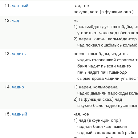
11
чаговый
-ая, -ое
пакула, чага (в функции опр.)
12
чад
м.
1) кольмӧдан дук; тшынӧдӧм, ч
угореть от чада чад вӧсна к
2) перен. книжн. кольмӧдантор
чад похвал ошкӧмысь кольмӧ
13
чадить
несов. тшынӧдны, чадитны
чадить головешкой сэрапом 
баня чадит пывсян чадитӧ
печь чадит пач тшынӧдӧ
сырые дрова чадили уль пес 
14
чадно
1) нареч. кольмӧдана
чадно дымили пароходы коль
2) (в функции сказ.) чад
в кухне было чадно пусянінын
15
чадный
-ая, -ое
1) чад (в функции опр.)
чадная баня чад пывсян
чадный запах жареной рыбы п