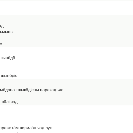
ад
ольмыны
м
тшынӧдӧ
тшынӧдіс
мӧдана тшыкӧдісны паракодъяс
 вӧлі чад
ражитӧм черилӧн чад лук