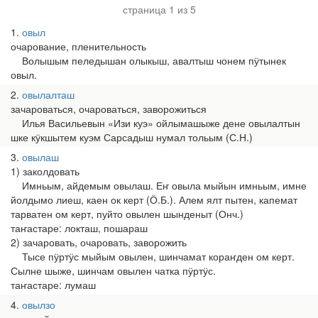
страница 1 из 5
1
овыл
очарование, пленительность
Волышым пеледышан олыкыш, авалтыш чонем пӱтынек
овыл.
2
овылалташ
зачароваться, очароваться, заворожиться
Илья Васильевын «Изи куэ» ойлымашыже дене овылалтын
шке кӱкшытем куэм Сарсадыш нумал тольым (С.Н.)
3
овылаш
1) заколдовать
Имньым, айдемым овылаш. Еҥ овыла мыйын имньым, имне
йолдымо лиеш, каен ок керт (Ӧ.Б.). Алем ялт пытен, капемат
тарватен ом керт, пуйто овылен шынденыт (Онч.)
таҥастаре: локташ, пошараш
2) зачаровать, очаровать, заворожить
Тысе пӱртӱс мыйым овылен, шинчамат кораҥден ом керт.
Сылне шыже, шинчам овылен чатка пӱртӱс.
таҥастаре: лумаш
4
овылзо