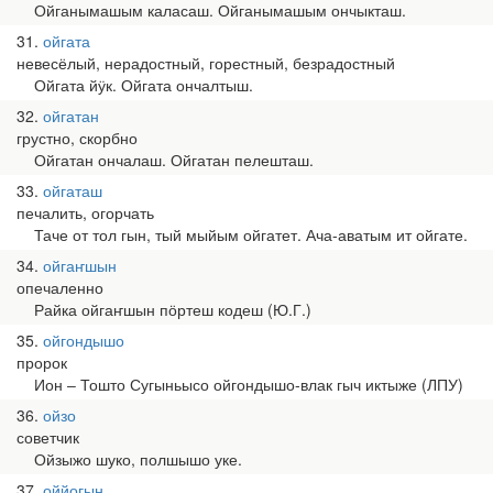
Ойганымашым каласаш. Ойганымашым ончыкташ.
31
ойгата
невесёлый, нерадостный, горестный, безрадостный
Ойгата йӱк. Ойгата ончалтыш.
32
ойгатан
грустно, скорбно
Ойгатан ончалаш. Ойгатан пелешташ.
33
ойгаташ
печалить, огорчать
Таче от тол гын, тый мыйым ойгатет. Ача-аватым ит ойгате.
34
ойгаҥшын
опечаленно
Райка ойгаҥшын пӧртеш кодеш (Ю.Г.)
35
ойгондышо
пророк
Ион ‒ Тошто Сугыньысо ойгондышо-влак гыч иктыже (ЛПУ)
36
ойзо
советчик
Ойзыжо шуко, полшышо уке.
37
оййогын