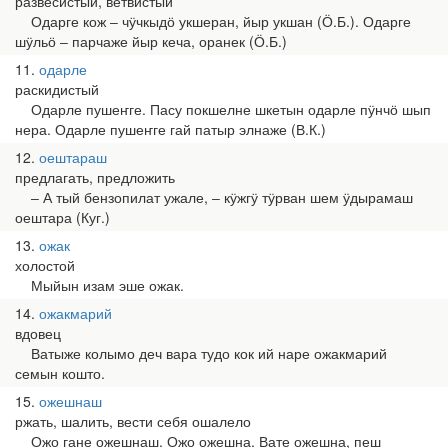
развесистый, ветвистый
Одарге кож ‒ чӱчкыдӧ укшеран, йыр укшан (Ӧ.Б.). Одарге
шӱльӧ ‒ парчаже йыр кеча, оранек (Ӧ.Б.)
11
одарле
раскидистый
Одарле пушеҥге. Пасу покшелне шкетын одарле пӱнчӧ шып
нера. Одарле пушеҥге гай патыр элнаже (В.К.)
12
оештараш
предлагать, предложить
‒ А тый бензопилат ужале, ‒ кӱжгӱ тӱрван шем ӱдырамаш
оештара (Куг.)
13
ожак
холостой
Мыйын изам эше ожак.
14
ожакмарий
вдовец
Ватыже колымо деч вара тудо кок ий наре ожакмарий
семын кошто.
15
ожешнаш
ржать, шалить, вести себя ошалело
Ожо гане ожешнаш. Ожо ожешна. Вате ожешна, пеш