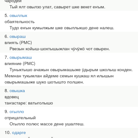
чародей
Тый ялт овылзо улат, савырет шке векет еҥым.
5
овыллык
обаятельность
Тудо еҥын кумылжым шке овыллыкшо дене налеш.
6
овыраш
влиять (РМС)
Рвезын койыш-шоктышыжлан чӱчӱжӧ чот овырен.
7
овырымаш
влияние (РМС)
Туныктышо ачажын овырымашыже ӱдырым школыш конден.
Мемнан тукымлан айдеме семын кушкаш ял илышын
овырымашыже шуко шотышто полшен.
8
овышка
вдовец
таҥастаре: ватыголышо
9
огылло
отрицательный
Огылло полюс массе дене ушалтеш.
10
одарге