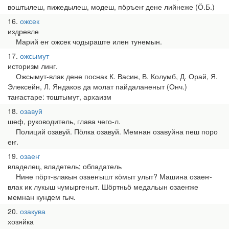
воштылеш, пижедылеш, модеш, пӧръеҥ дене лийнеже (Ӧ.Б.)
16
ожсек
издревле
Марий еҥ ожсек чодыраште илен тунемын.
17
ожсымут
историзм линг.
Ожсымут-влак дене поснак К. Васин, В. Колумб, Д. Орай, Я.
Элексейн, Л. Яндаков да молат пайдаланеныт (Онч.)
таҥастаре: тоштымут, архаизм
18
озавуй
шеф, руководитель, глава чего-л.
Полиций озавуй. Пӧлка озавуй. Мемнан озавуйна пеш поро
еҥ.
19
озаеҥ
владелец, владетель; обладатель
Нине пӧрт-влакын озаеҥышт кӧмыт улыт? Машина озаеҥ-
влак ик лукыш чумыргеныт. Шӧртньӧ медальын озаеҥже
мемнан кундем гыч.
20
озакува
хозяйка