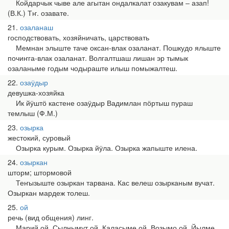
Койдарчык чыве але агытан ондалкалат озакувам ‒ азап!
(В.К.) Тҥ. озавате.
21
озаланаш
господствовать, хозяйничать, царствовать
Мемнан элыште таче оксан-влак озаланат. Пошкудо ялыште
почиҥга-влак озаланат. Волгалтшаш лишан эр тымык
озаланыме годым чодыраште илыш помыжалтеш.
22
озаӱдыр
девушка-хозяйка
Ик йӱштӧ кастене озаӱдыр Вадимлан пӧртыш пураш
темлыш (Ф.М.)
23
озырка
жестокий, суровый
Озырка курым. Озырка йӱла. Озырка жапыште илена.
24
озыркан
шторм; штормовой
Теҥызыште озыркан тарвана. Кас велеш озырканым вучат.
Озыркан мардеж толеш.
25
ой
речь (вид общения) линг.
Марий ой. Сылнымут ой. Каласыме ой. Возымо ой. Йылме