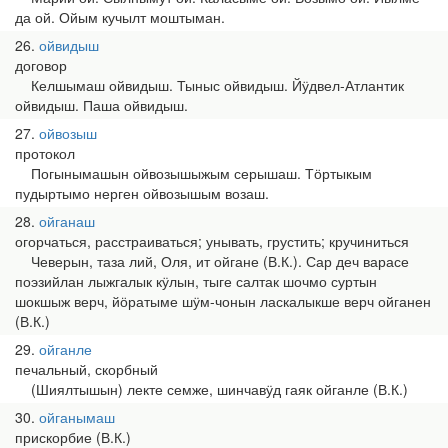
да ой. Ойым кучылт моштыман.
26
ойвидыш
договор
Келшымаш ойвидыш. Тыныс ойвидыш. Йӱдвел-Атлантик
ойвидыш. Паша ойвидыш.
27
ойвозыш
протокол
Погынымашын ойвозышыжым серышаш. Тӧртыкым
пудыртымо нерген ойвозышым возаш.
28
ойганаш
огорчаться, расстраиваться; унывать, грустить; кручиниться
Чеверын, таза лий, Оля, ит ойгане (В.К.). Сар деч варасе
поэзийлан лыжгалык кӱлын, тыге салтак шочмо суртын
шокшыж верч, йӧратыме шӱм-чонын ласкалыкше верч ойганен
(В.К.)
29
ойганле
печальный, скорбный
(Шиялтышын) лекте семже, шинчавӱд гаяк ойганле (В.К.)
30
ойганымаш
прискорбие (В.К.)