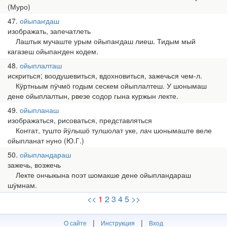
(Муро)
47
ойыпаҥдаш
изображать, запечатлеть
Лаштык мучаште урым ойыпаҥдаш лиеш. Тидым мый
кагазеш ойыпаҥден кодем.
48
ойыплалташ
искриться; воодушевиться, вдохновиться, зажечься чем-л.
Кӱртньым пӱчмӧ годым сескем ойыплалтеш. У шонымаш
дене ойыплалтын, рвезе содор гына куржын лекте.
49
ойыпланаш
изображаться, рисоваться, представляться
Коҥгат, тушто йӱлышӧ тулшолат уке, лач шонымаште веле
ойыпланат нуно (Ю.Г.)
50
ойыпландараш
зажечь, возжечь
Лекте ончыкына поэт шомакше дене ойыпландараш
шӱмнам.
<<
1
2
3
4
5
>>
|
|
О сайте
Инструкция
Вход