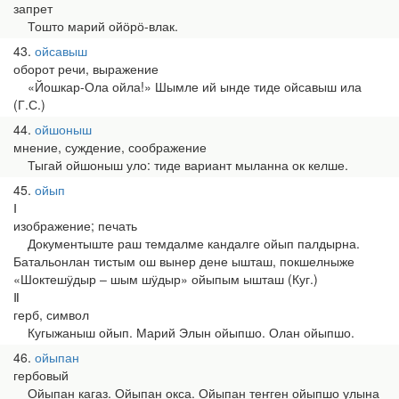
запрет
Тошто марий ойӧрӧ-влак.
43
ойсавыш
оборот речи, выражение
«Йошкар-Ола ойла!» Шымле ий ынде тиде ойсавыш ила
(Г.С.)
44
ойшоныш
мнение, суждение, соображение
Тыгай ойшоныш уло: тиде вариант мыланна ок келше.
45
ойып
Ⅰ
изображение; печать
Документыште раш темдалме кандалге ойып палдырна.
Батальонлан тистым ош вынер дене ышташ, покшелныже
«Шоктешӱдыр ‒ шым шӱдыр» ойыпым ышташ (Куг.)
Ⅱ
герб, символ
Кугыжаныш ойып. Марий Элын ойыпшо. Олан ойыпшо.
46
ойыпан
гербовый
Ойыпан кагаз. Ойыпан окса. Ойыпан теҥген ойыпшо улына