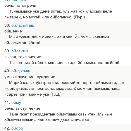
речь, поток речи
Тунеммыже уке дене иктак, улыжат кок классым веле
пытарен, но могай ыле оййогынжо! (Пӱр.)
38
ойласымаш
общение
Мый тудын дене ойласымаш уке. Йылме ‒ калыкын
ойласымаш йӧнжӧ.
39
ойлектыш
вывод, заключение
Тышеч тыгай ойлектыш лиеш: тиде йӧн мыланна ок йӧрӧ.
40
ойлуктыш
умозаключение, суждение
Марий калык тӱвыран философийже нерген ойлымо годым
ик ойлуктышым поснак палемдыман: мемнан йылмыштына
«сарзе чон» манме уке (Г.Ш.)
41
оймут
речь, выступление
Таче газет президентын оймутшым савыктен. Мыйын
оймутем кӱчык ‒ пашам шот дене ыштыман.
42
ойӧрӧ