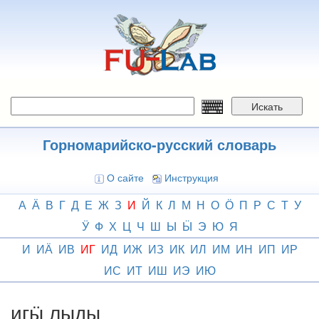
Перейти
к
основному
содержанию
Искать
Горномарийско-русский словарь
О сайте
Инструкция
А
Ӓ
В
Г
Д
Е
Ж
З
И
Й
К
Л
М
Н
О
Ӧ
П
Р
С
Т
У
Ӱ
Ф
Х
Ц
Ч
Ш
Ы
Ӹ
Э
Ю
Я
И
ИӒ
ИВ
ИГ
ИД
ИЖ
ИЗ
ИК
ИЛ
ИМ
ИН
ИП
ИР
ИС
ИТ
ИШ
ИЭ
ИЮ
игӹ лыды