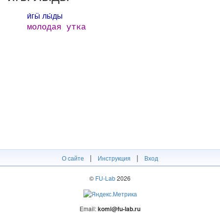
и́гӹ лы́ды
молодая утка
|
|
О сайте
Инструкция
Вход
©
FU-Lab
2026
Email:
komi@fu-lab.ru