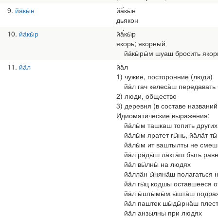
9
йӓкӹн
йӓ́кӹн
дьякон
10
йӓкӹр
йӓ́кӹр
якорь; якорный
йӓкӹрӹм шуаш бросить якор
11
йӓл
йӓл
1) чужие, посторонние (люди)
йӓл гач келесӓш передавать 
2) люди, общество
3) деревня (в составе названи
Идиоматические выражения:
йӓлӹм ташкаш топить других
йӓлӹм яратет гӹнь, йӓлӓт тӹн
йӓлӹм ит ваштылты не смеши
йӓл рӓдӹш лӓктӓш быть равны
йӓл вӹлнӹ на людях
йӓллӓн ӹнянӓш полагаться н
йӓл гӹц кодшы оставшееся от
йӓл ӹштӹмӹм ӹштӓш подраж
йӓл паштек шӹдӹрнӓш плести
йӓл анзылны при людях