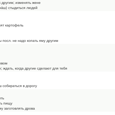
 другим; изменять жене
ӓш) стыдиться людей
нят картофель
посл. не надо копать яму другим
овом
ждать, когда другие сделают для тебя
собираться в дорогу
ять
ь пищу
 заготовлять дрова