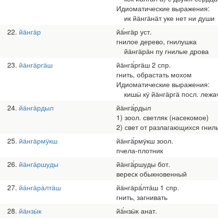
Идиоматические выражения:
ик йӓнгӓнӓт уке нет ни души
22
йӓнгӓр
йӓ́нгӓр уст.
гнилое дерево, гнилушка
йӓнгӓрӓн пу гнилые дрова
23
йӓнгӓргӓш
йӓнгӓ́ргӓш 2 спр.
гнить, обрастать мохом
Идиоматические выражения:
кишӹ кӱ йӓнгӓргӓ посл. лежа
24
йӓнгӓрдыл
йӓнгӓ́рдыл
1) зоол. светляк (насекомое)
2) свет от разлагающихся гнил
25
йӓнгӓрмӱкш
йӓнгӓ́рмӱкш зоол.
пчела-плотник
26
йӓнгӓршуды
йӓнгӓ́ршуды бот.
вереск обыкновенный
27
йӓнгӓрӓлтӓш
йӓнгӓрӓ́лтӓш 1 спр.
гнить, загнивать
28
йӓнзӹк
йӓ́нзӹк анат.