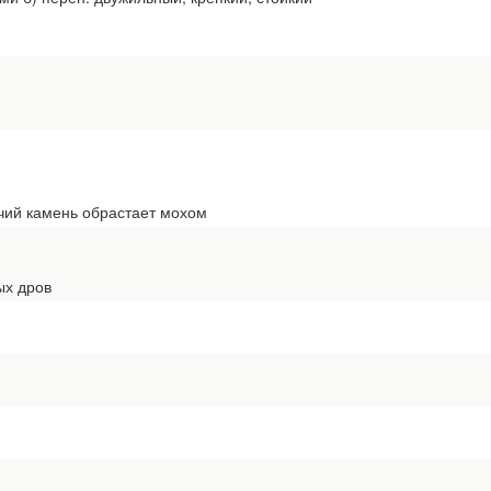
чий камень обрастает мохом
ых дров