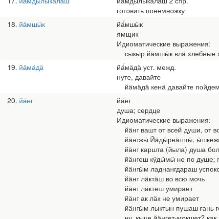
17
йӓмдӹлӹкӓлӓш
йӓмдӹлӹкӓ́лӓш 2 спр.
готовить понемножку
18
йӓмшӹк
йӓ́мшӹк
ямщик
Идиоматические выражения:
сыкыр йӓмшӹк влӓ хлебные ж
19
йӓмӓдӓ
йӓ́мӓдӓ уст. межд.
нуте, давайте
йӓмӓдӓ кенӓ давайте пойде
20
йӓнг
йӓнг
душа; сердце
Идиоматические выражения:
йӓнг вашт от всей души, от вс
йӓнгжӹ Йӓдӹрнӓштӹ, ӹшкежӹ —
йӓнг каршта (йыла) душа бол
йӓнгеш кӱдӹмӹ не по душе; 
йӓнгӹм ладнангдараш успоко
йӓнг лӓктӓш во всю мочь
йӓнг лӓктеш умирает
йӓнг ак лӓк не умирает
йӓнгӹм лыктын пушаш гань го
ну, кыце йӓнгет-мокшет? как 