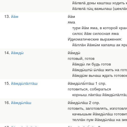
йӓлвлӓ докы кашташ ходить к
йӓлвлӓ гӹц важылаш (шеклӓн
13
йӓм
йӓм
яма
тури йӓм яма, в которой хра
силос йӓм силосная яма
Идиоматические выражения:
йӓллӓн йӓмӹм капаяш ак яры 
14
йӓмдӹ
йӓ́мдӹ
готовый, готов
йӓмдӹ ли будь готов
йӓмдӹштӹ ӹлӓш жить на гот
йӓмдӹм вычаш ждать готовое; 
15
йӓмдӹлӓлтӓш
йӓмдӹлӓ́лтӓш 1 спр.
готовиться, собираться
корныш лӓктӓш йӓмдӹлӓлтӓш 
16
йӓмдӹлӓш
йӓ́мдӹлӓш 2 спр.
готовить, заготовлять, изготовл
качкышым йӓмдӹлӓш готовит
теллӓн пум йӓмдӹлӓш на зиму