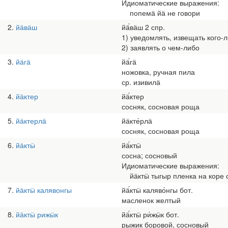
Идиоматические выражения:
попемӓ йӓ не говори
2
йӓвӓш
йӓ́вӓш 2 спр.
1) уведомлять, извещать кого-
2) заявлять о чем-либо
3
йӓгӓ
йӓ́гӓ
ножовка, ручная пила
ср. изивилӓ
4
йӓктер
йӓ́ктер
сосняк, сосновая роща
5
йӓктерлӓ
йӓкте́рлӓ
сосняк, сосновая роща
6
йӓктӹ
йӓ́ктӹ
сосна; сосновый
Идиоматические выражения:
йӓктӹ тыгыр пленка на коре 
7
йӓктӹ калявонгы
йӓ́ктӹ каляво́нгы бот.
масленок желтый
8
йӓктӹ рижӹк
йӓ́ктӹ ри́жӹк бот.
рыжик боровой, сосновый