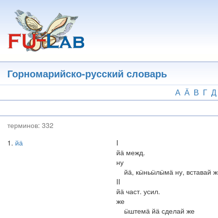
Перейти
к
основному
содержанию
Горномарийско-русский словарь
А
Ӓ
В
Г
Д
терминов:
332
1
йӓ
I
йӓ межд.
ну
йӓ, кӹньӹлӹмӓ ну, вставай ж
II
йӓ част. усил.
же
ӹштемӓ йӓ сделай же