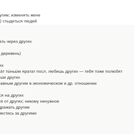
угим; изменять жене
 стыдиться людей
ть через других
й деревень)
их
т тӹньӹм яратат посл. любишь других — тебя тоже полюбят
ши других
вным другим в экономическом и др. отношении
я на других
 от других; никому ненужное
ажать другим
стись за другими