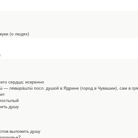
уки (о людях)
м
его сердца; искренно
 лявӹрӓштӹ посл. душой в Ядрине (город в Чувашии), сам в гря
ит
постылый
ить душу
тов выложить душу
здоровье?