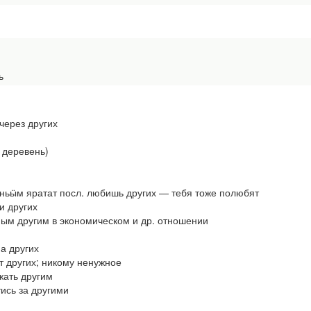
ь
через других
й деревень)
ьӹм яратат посл. любишь других — тебя тоже полюбят
 других
м другим в экономическом и др. отношении
а других
 других; никому ненужное
ать другим
сь за другими