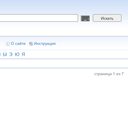
Искать
О сайте
Инструкция
Ы
Ӹ
Э
Ю
Я
страница 1 из 7