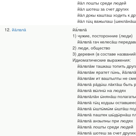
йӓл лошты среди людей
йӓл шотеш за счет других
йӓл докы кашташ ходить к др
йӓл гӹц важылаш (шеклӓнӓш)
12
йӓлвлӓ
йӓ́лвлӓ
1) чужие, посторонние (люди)
йӓлвлӓ гач келесӓш передава
2) люди, общество
3) деревня (в составе названи
Идиоматические выражения:
йӓлвлӓм ташкаш топить друг
йӓлвлӓм яратет гӹнь, йӓлвлӓӓ
йӓлвлӓм ит ваштылты не сме
йӓлвлӓ рӓдӹш лӓктӓш быть ра
йӓлвлӓ вӹлнӹ на людях
йӓлвлӓлӓн ӹнянӓш полагатьс
йӓлвлӓ гӹц кодшы оставшееся
йӓлвлӓ ӹштӹмӹм ӹштӓш подр
йӓлвлӓ паштек шӹдӹрнӓш пле
йӓлвлӓ анзылны при людях
йӓлвлӓ лошты среди людей
йӓлвлӓ шотеш за счет других