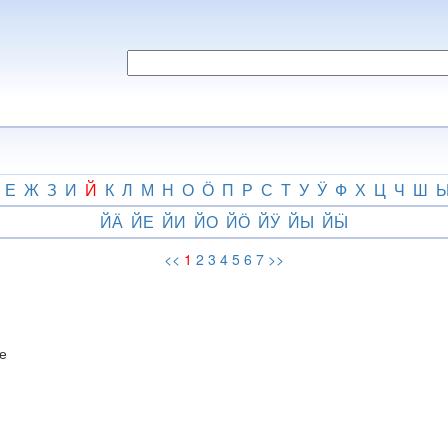
Е
Ж
З
И
Й
К
Л
М
Н
О
Ӧ
П
Р
С
Т
У
Ӱ
Ф
Х
Ц
Ч
Ш
ЙӒ
ЙЕ
ЙИ
ЙО
ЙӦ
ЙӰ
ЙЫ
ЙӸ
<<
1
2
3
4
5
6
7
>>
е