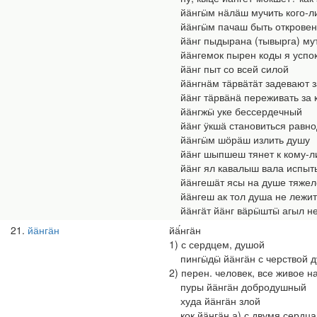
йӓнгӹм нӓлӓш мучить кого-л
йӓнгӹм пачаш быть откровен
йӓнг пыдырана (тывырга) мут
йӓнгемок пырен коды я успок
йӓнг пыт со всей силой
йӓнгнӓм тӓрвӓтӓт задевают з
йӓнг тӓрвӓнӓ переживать за 
йӓнгжӹ уке бессердечный
йӓнг ӱкшӓ становиться равн
йӓнгӹм шӧрӓш излить душу
йӓнг шыпшеш тянет к кому-л
йӓнг ял кавалыш вала испытыва
йӓнгешӓт ясы на душе тяжел
йӓнгеш ак тол душа не лежит 
йӓнгӓт йӓнг вӓрӹштӹ агыл не
21
йӓнгӓн
йӓ́нгӓн
1) с сердцем, душой
пингӹдӹ йӓнгӓн с черствой 
2) перен. человек, все живое н
пуры йӓнгӓн добродушный
худа йӓнгӓн злой
кок йӓнгӓн а) с двумя сердцам