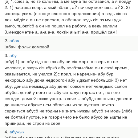
[а] 1.союз а, но тэ кольччы, а ме муна ты оставайся, а я пойду
2. 1) частица вопр. а мый чӧлан, а? почему молчишь, а? 2. 2)
частица усил. (в конце сложного предложения) а ведь сія эз
лок, мӧдіс а он не приехал, а обещал ведь сія эз мун удж
вылӧ, тшӧктісӧ а он не пошел на работу, а ведь велели
3.междометие а, а-а а-а, локтін ачыт! а-а, пришёл сам!
2
абач
[аба́ч] фольк.домовой
3
абу
[а́бу] 1) не абу сідз не так абу ни сія морт, а зверь он не
человек, а зверь сія кӧркӧ абу велӧтчылӧма он в своё время,
оказывается, не учился 2)с прил. и нареч.не- абу бур
нехорошо абу дона недорогой абу ыджыт небольшой 3) нет
абу, деньга немымда абу денег совсем нет челядьыс сылӧн
абуӧсь детей у него нет абу сія талун гортас нет, нет его
сегодня дома ◊ также употр. в сочет.: абуӧдз воштыны довести
до нищеты абусис нем лӧгасьны из-за пустяка нечего
сердиться абусӧ не тӧдны не знать нужды абусӧ эн модь (лёб)
не болтай пустое, не говори чего не было абусӧ эн ышты не
привирай, не строй из себя
4
абужык
[абу́жык] не так эта абужык сьӧкыт это не так трудно тіян