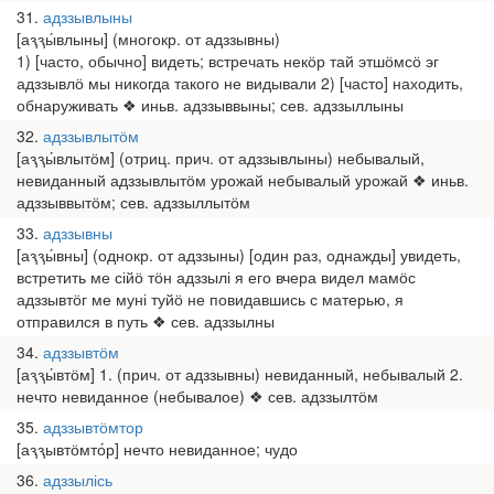
31
адззывлыны
[аԇԇы́влыны] (многокр. от адззывны)
1) [часто, обычно] видеть; встречать некӧр тай этшӧмсӧ эг
адззывлӧ мы никогда такого не видывали 2) [часто] находить,
обнаруживать ❖ иньв. адззыввыны; сев. адззыллыны
32
адззывлытӧм
[аԇԇы́влытӧм] (отриц. прич. от адззывлыны) небывалый,
невиданный адззывлытӧм урожай небывалый урожай ❖ иньв.
адззыввытӧм; сев. адззыллытӧм
33
адззывны
[аԇԇы́вны] (однокр. от адззыны) [один раз, однажды] увидеть,
встретить ме сійӧ тӧн адззылі я его вчера видел мамӧс
адззывтӧг ме муні туйӧ не повидавшись с матерью, я
отправился в путь ❖ сев. адззылны
34
адззывтӧм
[аԇԇы́втӧм] 1. (прич. от адззывны) невиданный, небывалый 2.
нечто невиданное (небывалое) ❖ сев. адззылтӧм
35
адззывтӧмтор
[аԇԇывтӧмто́р] нечто невиданное; чудо
36
адззылісь