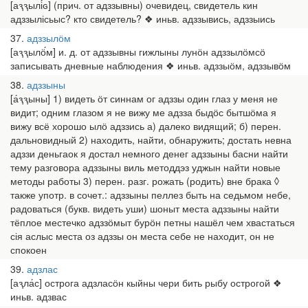
[аԇԇылі́ԍ] (прич. от адззывны) очевидец, свидетель кин
адззылісьыс? кто свидетель? ❖ иньв. адззывись, адззыись
37
адззылӧм
[аԇԇылӧ́м] и. д. от адззывны гижлыны лунӧн адззылӧмсӧ
записывать дневные наблюдения ❖ иньв. адззыӧм, адззывӧм
38
адззыны
[а́ԇԇыны] 1) видеть ӧт синнам ог адззы один глаз у меня не
видит; одним глазом я не вижу ме адзза быдӧс бытшӧма я
вижу всё хорошо ылӧ адззись а) далеко видящий; б) перен.
дальновидный 2) находить, найти, обнаружить; достать невна
адззи деньгаок я достал немного денег адззыны басни найти
тему разговора адззыны виль методдэз уджын найти новые
методы работы 3) перен. разг. рожать (родить) вне брака ◊
также употр. в сочет.: адззыны пеллез быть на седьмом небе,
радоваться (букв. видеть уши) шоныт места адззыны найти
тёплое местечко адззӧмыт бурӧн петны нашёл чем хвастаться
сія аслыс места оз адззы он места себе не находит, он не
спокоен
39
адзлас
[аԇла́с] острога адзласӧн кыйны чери бить рыбу острогой ❖
иньв. адзвас