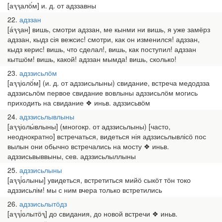
[аԇԇалӧ́м] и. д. от адззавны
22
адззан
[а́ԇԇан] вишь, смотри адззан, ме кынми ни вишь, я уже замёрз
адззан, кыдз сія вежсис! смотри, как он изменился! адззан,
кыдз керис! вишь, что сделал!, вишь, как поступил! адззан
кытшӧм! вишь, какой! адззан мымда! вишь, сколько!
23
адззисьлӧм
[аԇԇіԍлӧ́м] (и. д. от адззисьлыны) свидание, встреча медодзза
адззисьлӧм первое свидание вовлыны адззисьлӧм могись
приходить на свидание ❖ иньв. адззисьвӧм
24
адззисьлывлыны
[аԇԇіԍлы́влыны] (многокр. от адззисьлыны) [часто,
неоднократно] встречаться, видеться нія адззисьлывлісӧ пос
вылын они обычно встречались на мосту ❖ иньв.
адззисьвыввыны, сев. адззисьлыллыны
25
адззисьлыны
[аԇԇі́ԍлыны] увидеться, встретиться мийӧ сыкӧт тӧн токо
адззисьлім! мы с ним вчера только встретились
26
адззисьлытӧдз
[аԇԇі́ԍлытӧԇ] до свидания, до новой встречи ❖ иньв.