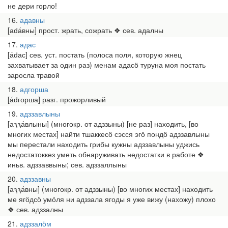
не дери горло!
16
адавны
[аԁа́вны] прост. жрать, сожрать ❖ сев. адалны
17
адас
[а́ԁас] сев. уст. постать (полоса поля, которую жнец
захватывает за один раз) менам адасӧ туруна моя постать
заросла травой
18
адгорша
[а́ԁгорша] разг. прожорливый
19
адззавлыны
[аԇԇа́влыны] (многокр. от адззыны) [не раз] находить, [во
многих местах] найти тшаккесӧ сэсся эгӧ пондӧ адззавлыны
мы перестали находить грибы кужны адззавлыны уджись
недостатоккез уметь обнаруживать недостатки в работе ❖
иньв. адззаввыны; сев. адззаллыны
20
адззавны
[аԇԇа́вны] (многокр. от адззыны) [во многих местах] находить
ме ягӧдсӧ умӧля ни адззала ягоды я уже вижу (нахожу) плохо
❖ сев. адззалны
21
адззалӧм