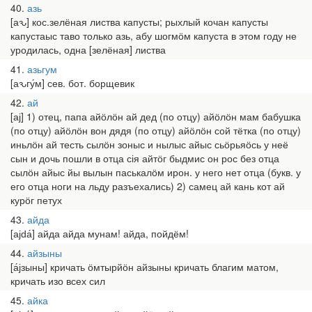
40
азь
[аԅ] кос.зелёная листва капусты; рыхлый кочан капусты
капустаыс таво только азь, абу шогмӧм капуста в этом году не
уродилась, одна [зелёная] листва
41
азьгум
[аԅгу́м] сев. бот. борщевик
42
ай
[ај] 1) отец, папа айӧлӧн ай дед (по отцу) айӧлӧн мам бабушка
(по отцу) айӧлӧн вон дядя (по отцу) айӧлӧн сой тётка (по отцу)
иньлӧн ай тесть сылӧн зоныс и нылыс айыс сьӧрьяӧсь у неё
сын и дочь пошли в отца сія айтӧг быдмис он рос без отца
сылӧн айыс йы вылын паськалӧм ирон. у него нет отца (букв. у
его отца ноги на льду разъехались) 2) самец ай кань кот ай
курӧг петух
43
айда
[ајԁа́] айда айда мунам! айда, пойдём!
44
айзыны
[а́јзыны] кричать ӧмтырйӧн айзыны кричать благим матом,
кричать изо всех сил
45
айка