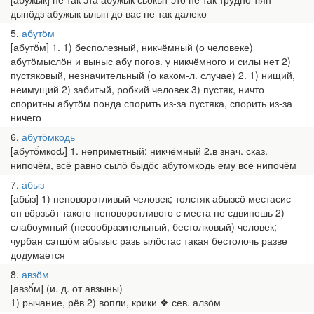
дынӧдз абужык ылын до вас не так далеко
5
абутӧм
[абутӧ́м] 1. 1) бесполезный, никчёмный (о человеке)
абутӧмыслӧн и выныс абу погов. у никчёмного и силы нет 2)
пустяковый, незначительный (о каком-л. случае) 2. 1) нищий,
неимущий 2) забитый, робкий человек 3) пустяк, ничто
споритны абутӧм понда спорить из-за пустяка, спорить из-за
ничего
6
абутӧмкодь
[абутӧ́мкоԃ] 1. неприметный; никчёмный 2.в знач. сказ.
нипочём, всё равно сылӧ быдӧс абутӧмкодь ему всё нипочём
7
абыз
[абы́з] 1) неповоротливый человек; толстяк абызсӧ местасис
он вӧрзьӧт такого неповоротливого с места не сдвинешь 2)
слабоумный (несообразительный, бестолковый) человек;
чурбан сэтшӧм абызыс разь ылӧстас такая бестолочь разве
додумается
8
авзӧм
[авзӧ́м] (и. д. от авзыны)
1) рычание, рёв 2) вопли, крики ❖ сев. алзӧм