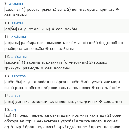
9
авзыны
[а́взыны] 1) реветь, рычать; выть 2) вопить, орать, кричать ❖
сев. алзыны
10
авйӧм
[авјӧ́м] (и. д. от авйыны) ❖ сев. алйӧм
11
авйыны
[а́вјыны] разбираться, смыслить в чём-л. сія авйӧ быдторсӧ он
разбирается во всём ❖ сев. алйыны
12
авӧстны
[а́вӧсны] 1) зарычать, рявкнуть (о животных) 2) громко
крикнуть; рявкнуть ❖ сев. алӧстны
13
авӧстӧм
[авӧстӧ́м] и. д. от авӧстны вӧркань авӧстӧмӧн уськӧтчис морт
вылӧ рысь с рёвом набросилась на человека ❖ сев. алӧстӧм
14
авья
[а́вја] умный, толковый; смышлёный, догадливый ❖ сев. алъя
15
ад
[аԁ] 1) прям., перен. ад овны адын моз жить как в аду 2) бран.
обжора ад горш! ненасытная утроба! ◊ также употр. в сочет.:
адтӧ тырт! бран. подавись!, жри! адтӧ эн лет! прост. не кричи!,