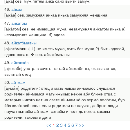
[ајка́] сев. муж петны айка сайӧ выйти замуж
46
айкаа
[ајка́а] сев. замужняя айкаа инька замужняя женщина
47
айкатӧм
[ајка́тӧм] сев. не имеющая мужа, незамужняя айкатӧм инька а)
незамужняя женщина; б) вдова
48
айкатӧмавны
[ајкатӧма́вны] 1) не иметь мужа, жить без мужа 2) быть вдовой,
вдовствовать ❖ сев. айкатӧмалны
49
айкокпӧв
[ајкокпӧ́в] употр. в сочет.: тэ тай айкокпӧв ты, оказывается,
вылитый отец
50
ай-мам
[ај-ма́м] родители; отец и мать кывзы ай-мамӧс слушайся
родителей ай-мамся матынжыкыс некин абу ближе отца с
матерью никого нет на свете ай-мам кӧ оз вермӧ велӧтны, бур
йӧз велӧтасӧ посл. если родители не научат, добрые люди
научат кытшӧм ай-мам, сэтшӧм и челядь погов. каковы
родители, таковы и дети
<<
1
2
3
4
5
6
7
>>