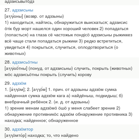
адззисьвытӧдз
27
адззисьны
[аԇԇі́ԍны] (возвр. от адззыны)
1) находиться, найтись, обнаружиться выискаться; адззисис
ӧтік бур морт нашелся один хороший человек 2) попадаться
(попасться) на глаза сё частожык пондісӧ адззисьны рыжиккез
всё чаще стали попадаться рыжики 3) редко встретиться,
увидеться 4) покрыться, случиться, оплодотвориться (о
животных)
28
адззисьӧтны
[аԇԇіԍӧ́тны] (понуд. от адззисьны) случить, покрыть (животных)
мӧс адззисьӧтны покрыть (случить) корову
29
адззӧм
1. [а́ԇԇӧм]; 2. [аԇԇӧ́м] 1. прич. от адззыны адззӧм сумка
найденная сумка адззӧм кага а) найдёныш, подкидыш; б)
внебрачный ребёнок 2. (и. д. от адззыны)
1) зрение менам адззӧмӧ ӧшӧ у меня слабеет зрение 2)
обнаружение противникӧс адззӧм обнаружение противника 3)
находка; найденное; обнаруженное
30
адззӧмтор
[аԇԇӧмто́р] находка; то, что найдено