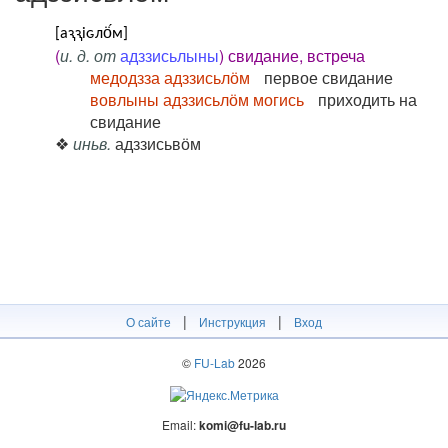
[аԇԇіԍлӧ́м]
(
и. д. от
адззисьлыны
) свидание, встреча
медодзза адззисьлӧм
первое свидание
вовлыны адззисьлӧм могись
приходить на
свидание
❖
иньв.
адззисьвӧм
|
|
О сайте
Инструкция
Вход
©
FU-Lab
2026
Email:
komi@fu-lab.ru