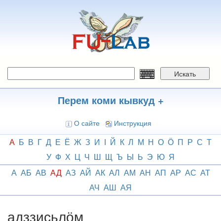
Перейти
к
основному
содержанию
Искать
Перем коми кывкуд +
О сайте
Инструкция
А
Б
В
Г
Д
Е
Ё
Ж
З
И
І
Й
К
Л
М
Н
О
Ӧ
П
Р
С
Т
У
Ф
Х
Ц
Ч
Ш
Щ
Ъ
Ы
Ь
Э
Ю
Я
А
АБ
АВ
АД
АЗ
АЙ
АК
АЛ
АМ
АН
АП
АР
АС
АТ
АЧ
АШ
АЯ
адззисьлӧм