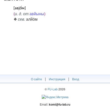
[авјӧ́м]
(
и. д. от
авйыны
)
❖
сев.
алйӧм
|
|
О сайте
Инструкция
Вход
©
FU-Lab
2026
Email:
komi@fu-lab.ru