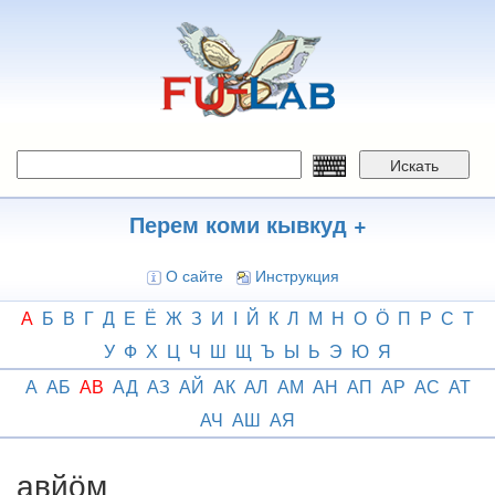
Перейти
к
основному
содержанию
Искать
Перем коми кывкуд +
О сайте
Инструкция
А
Б
В
Г
Д
Е
Ё
Ж
З
И
І
Й
К
Л
М
Н
О
Ӧ
П
Р
С
Т
У
Ф
Х
Ц
Ч
Ш
Щ
Ъ
Ы
Ь
Э
Ю
Я
А
АБ
АВ
АД
АЗ
АЙ
АК
АЛ
АМ
АН
АП
АР
АС
АТ
АЧ
АШ
АЯ
авйӧм