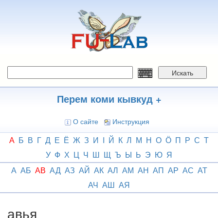
Перейти
к
основному
содержанию
Искать
Перем коми кывкуд +
О сайте
Инструкция
А
Б
В
Г
Д
Е
Ё
Ж
З
И
І
Й
К
Л
М
Н
О
Ӧ
П
Р
С
Т
У
Ф
Х
Ц
Ч
Ш
Щ
Ъ
Ы
Ь
Э
Ю
Я
А
АБ
АВ
АД
АЗ
АЙ
АК
АЛ
АМ
АН
АП
АР
АС
АТ
АЧ
АШ
АЯ
авья