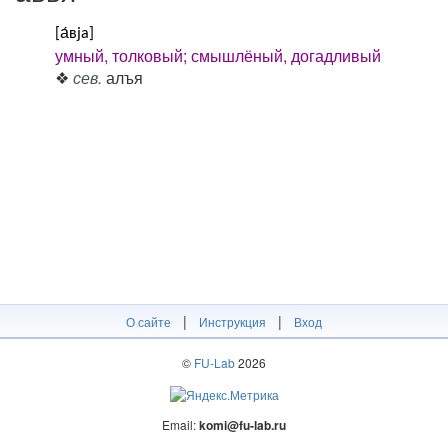
[а́вја]
умный, толковый; смышлёный, догадливый
❖
сев.
алъя
|
|
О сайте
Инструкция
Вход
©
FU-Lab
2026
Email:
komi@fu-lab.ru