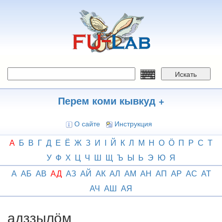
Перейти
к
основному
содержанию
Искать
Перем коми кывкуд +
О сайте
Инструкция
А
Б
В
Г
Д
Е
Ё
Ж
З
И
І
Й
К
Л
М
Н
О
Ӧ
П
Р
С
Т
У
Ф
Х
Ц
Ч
Ш
Щ
Ъ
Ы
Ь
Э
Ю
Я
А
АБ
АВ
АД
АЗ
АЙ
АК
АЛ
АМ
АН
АП
АР
АС
АТ
АЧ
АШ
АЯ
адззылӧм