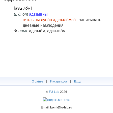
[аԇԇылӧ́м]
и. д. от
адззывны
гижлыны лунӧн адззылӧмсӧ
записывать
дневные наблюдения
❖
иньв.
адззыӧм, адззывӧм
|
|
О сайте
Инструкция
Вход
©
FU-Lab
2026
Email:
komi@fu-lab.ru