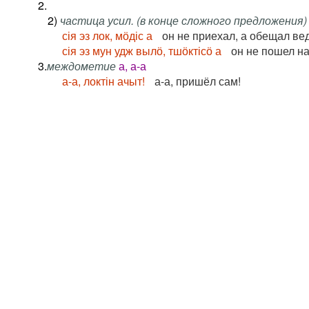
2.
2)
частица усил. (в конце сложного предложения)
сія эз лок, мӧдіс а
он не приехал, а обещал ве
сія эз мун удж вылӧ, тшӧктісӧ а
он не пошел на
3.
междометие
а, а-а
а-а, локтін ачыт!
а-а, пришёл сам!