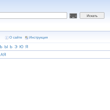
Искать
О сайте
Инструкция
Ъ
Ы
Ь
Э
Ю
Я
АЯ