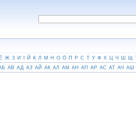
Ё
Ж
З
И
І
Й
К
Л
М
Н
О
Ӧ
П
Р
С
Т
У
Ф
Х
Ц
Ч
Ш
Щ
АБ
АВ
АД
АЗ
АЙ
АК
АЛ
АМ
АН
АП
АР
АС
АТ
АЧ
АШ