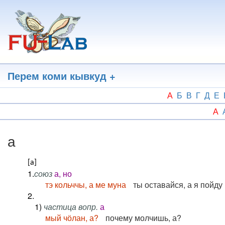
Перейти
к
основному
содержанию
Перем коми кывкуд +
А
Б
В
Г
Д
Е
А
а
[а]
1.
союз
а, но
тэ кольччы, а ме муна
ты оставайся, а я пойду
2.
1)
частица вопр.
а
мый чӧлан, а?
почему молчишь, а?