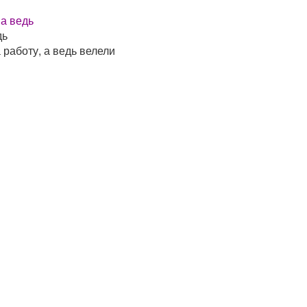
а ведь
дь
 работу, а ведь велели