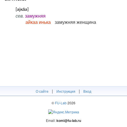
[ајка́а]
сев.
замужняя
айкаа инька
замужняя женщина
|
|
О сайте
Инструкция
Вход
©
FU-Lab
2026
Email:
komi@fu-lab.ru