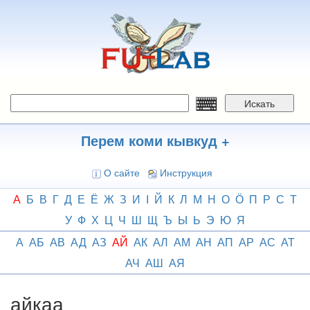
Перейти
к
основному
содержанию
Искать
Перем коми кывкуд +
О сайте
Инструкция
А
Б
В
Г
Д
Е
Ё
Ж
З
И
І
Й
К
Л
М
Н
О
Ӧ
П
Р
С
Т
У
Ф
Х
Ц
Ч
Ш
Щ
Ъ
Ы
Ь
Э
Ю
Я
А
АБ
АВ
АД
АЗ
АЙ
АК
АЛ
АМ
АН
АП
АР
АС
АТ
АЧ
АШ
АЯ
айкаа