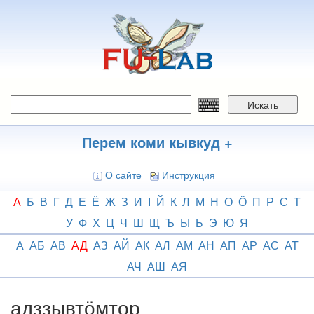
Перейти
к
основному
содержанию
Искать
Перем коми кывкуд +
О сайте
Инструкция
А
Б
В
Г
Д
Е
Ё
Ж
З
И
І
Й
К
Л
М
Н
О
Ӧ
П
Р
С
Т
У
Ф
Х
Ц
Ч
Ш
Щ
Ъ
Ы
Ь
Э
Ю
Я
А
АБ
АВ
АД
АЗ
АЙ
АК
АЛ
АМ
АН
АП
АР
АС
АТ
АЧ
АШ
АЯ
адззывтӧмтор