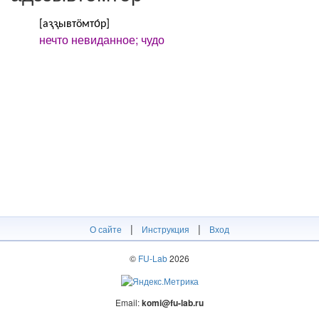
[аԇԇывтӧмто́р]
нечто невиданное; чудо
|
|
О сайте
Инструкция
Вход
©
FU-Lab
2026
Email:
komi@fu-lab.ru