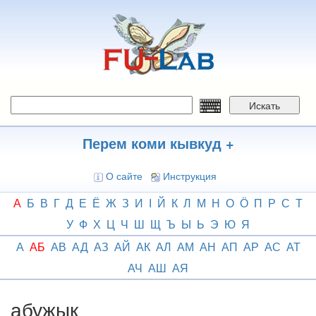
Перейти
к
основному
содержанию
Искать
Перем коми кывкуд +
О сайте
Инструкция
А
Б
В
Г
Д
Е
Ё
Ж
З
И
І
Й
К
Л
М
Н
О
Ӧ
П
Р
С
Т
У
Ф
Х
Ц
Ч
Ш
Щ
Ъ
Ы
Ь
Э
Ю
Я
А
АБ
АВ
АД
АЗ
АЙ
АК
АЛ
АМ
АН
АП
АР
АС
АТ
АЧ
АШ
АЯ
абужык