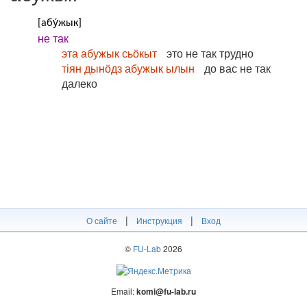
[абу́жык]
не так
эта абужык сьӧкыт
это не так трудно
тіян дынӧдз абужык ылын
до вас не так
далеко
|
|
О сайте
Инструкция
Вход
©
FU-Lab
2026
Email:
komi@fu-lab.ru