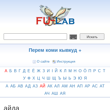
Перейти
к
основному
содержанию
Искать
Перем коми кывкуд +
О сайте
Инструкция
А
Б
В
Г
Д
Е
Ё
Ж
З
И
І
Й
К
Л
М
Н
О
Ӧ
П
Р
С
Т
У
Ф
Х
Ц
Ч
Ш
Щ
Ъ
Ы
Ь
Э
Ю
Я
А
АБ
АВ
АД
АЗ
АЙ
АК
АЛ
АМ
АН
АП
АР
АС
АТ
АЧ
АШ
АЯ
айда