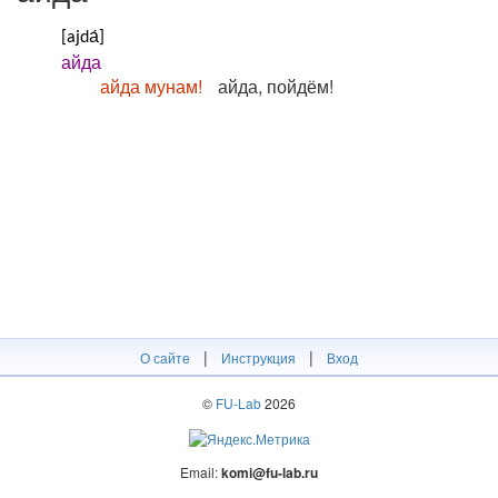
[ајԁа́]
айда
айда мунам!
айда, пойдём!
|
|
О сайте
Инструкция
Вход
©
FU-Lab
2026
Email:
komi@fu-lab.ru