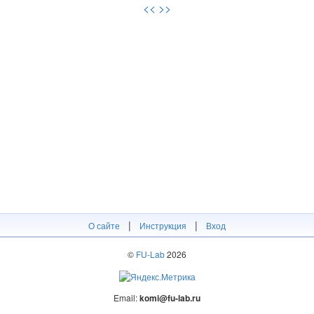
<<
>>
|
|
О сайте
Инструкция
Вход
©
FU-Lab
2026
Email:
komi@fu-lab.ru