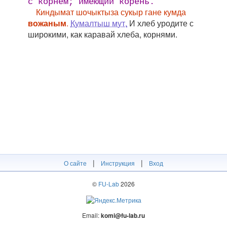
с корнем; имеющий корень.
Киндымат шочыктыза сукыр гане кумда
вожаным
.
Кумалтыш мут.
И хлеб уродите с
широкими, как каравай хлеба, корнями.
|
|
О сайте
Инструкция
Вход
©
FU-Lab
2026
Email:
komi@fu-lab.ru