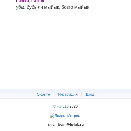
сяжки, сяжок
удм.
бубыли мыйык, бозго мыйык
|
|
О сайте
Инструкция
Вход
©
FU-Lab
2026
Email:
komi@fu-lab.ru