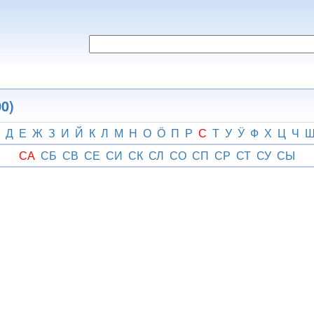
0)
Д
Е
Ж
З
И
Й
К
Л
М
Н
О
Ӧ
П
Р
С
Т
У
Ӱ
Ф
Х
Ц
Ч
СА
СБ
СВ
СЕ
СИ
СК
СЛ
СО
СП
СР
СТ
СУ
СЫ