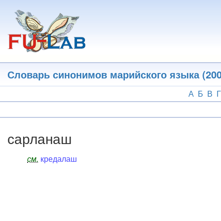
Перейти
к
основному
содержанию
Словарь синонимов марийского языка (200
А
Б
В
Г
сарланаш
см.
кредалаш