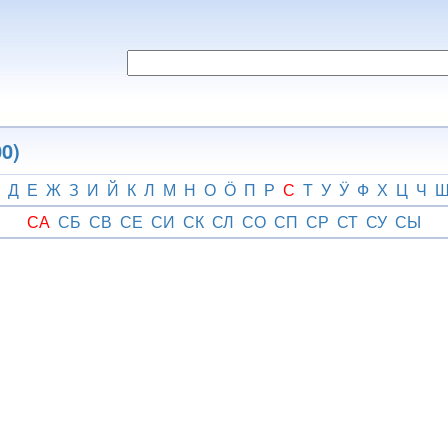
0)
Д
Е
Ж
З
И
Й
К
Л
М
Н
О
Ӧ
П
Р
С
Т
У
Ӱ
Ф
Х
Ц
Ч
СА
СБ
СВ
СЕ
СИ
СК
СЛ
СО
СП
СР
СТ
СУ
СЫ