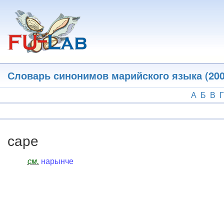
Перейти
к
основному
содержанию
Словарь синонимов марийского языка (200
А
Б
В
Г
саре
см.
нарынче