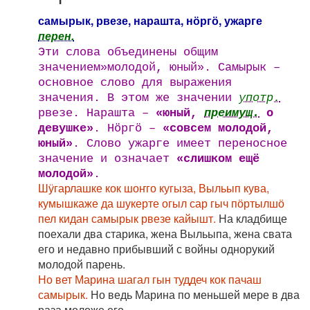
самырык, рвезе, нарашта, нӧргӧ, ужарге
перен.
Эти слова объединены общим
значением»молодой, юный». Самырык –
основное слово для выражения
значения. В этом же значении
употр.
рвезе. Нарашта –
«юный,
преимущ.
о
девушке»
. Нӧргӧ –
«совсем молодой,
юный»
. Слово ужарге имеет переносное
значение и означает
«слишком ещё
молодой»
.
Шӱгарлашке кок шоҥго кугыза, Выльып кува,
кумышкаже да шукерте огыл сар гыч пӧртылшӧ
пел кидан самырык рвезе кайышт.
На кладбище
поехали два старика, жена Выльыпа, жена свата
его и недавно прибывший с войны однорукий
молодой парень.
Но вет Марина шагал гын туддеч кок пачаш
самырык.
Но ведь Марина по меньшей мере в два
раза моложе его.