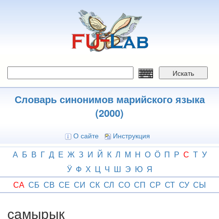
Перейти
к
основному
содержанию
Искать
Словарь синонимов марийского языка
(2000)
О сайте
Инструкция
А
Б
В
Г
Д
Е
Ж
З
И
Й
К
Л
М
Н
О
Ӧ
П
Р
С
Т
У
Ӱ
Ф
Х
Ц
Ч
Ш
Э
Ю
Я
СА
СБ
СВ
СЕ
СИ
СК
СЛ
СО
СП
СР
СТ
СУ
СЫ
самырык