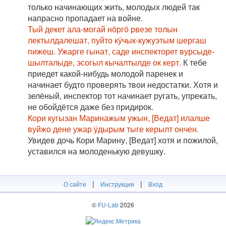
только начинающих жить, молодых людей так
напрасно пропадает на войне.
Тый декет ала-могай нӧргӧ рвезе толын
лектылдалешат, пуйто кӱчык-кужуэтым шергаш
пижеш. Ужарге гынат, саде инспекторет вурсыде-
шылталыде, эсогыл кычалтылде ок керт.
К тебе
приедет какой-нибудь молодой паренек и
начинает будто проверять твои недостатки. Хотя и
зелёный, инспектор тот начинает ругать, упрекать,
не обойдётся даже без придирок.
Кори кугызан Маринажым ужын, [Ведат] илалше
вуйжо дене ужар ӱдырым тыге керылт ончен.
Увидев дочь Кори Марину, [Ведат] хотя и пожилой,
уставился на молоденькую девушку.
|
|
О сайте
Инструкция
Вход
©
FU-Lab
2026