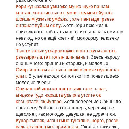
Кори кугызалан ӱмыржӧ мучко шуко пашам
ышташ логалын гынат, моло семынат йӱштӧ-
шокшым ужмыж ӱмбачат, але пеҥгыде, рвезе
еҥланат вуйым ок пу.
Хотя Кори всю жизнь
приходилось работать много. испытывать немало
невзгод, но он ещё крепкий, молодому человеку
не уступит.
Тыште калык утларак шуко: шоҥго кугызаштат,
рвезыракыштат толын шинчыныт.
Здесь народу
очень много: пришли и старики, и молодые.
Омарташте кызыт гына шочшо рвезе мӱкш-влак
улыт.
В улье находятся только что появившиеся
молодые пчелы.
Оринан койышыжо тошто гаяк тале гынат,
ындеже тудо нарашта ӱдырла утсите ок
ковыртате, ок йӱлере.
Хотя поведение Орины по-
прежнему бойкое, но она теперь, чересчур не
щеголяет, как молодая девушка, не дурачится.
Кунар тыгаяк, илаш гына тӱҥалше, нӧргӧ, рвезе
калык сареш тыге арам пыта.
Сколько таких же,