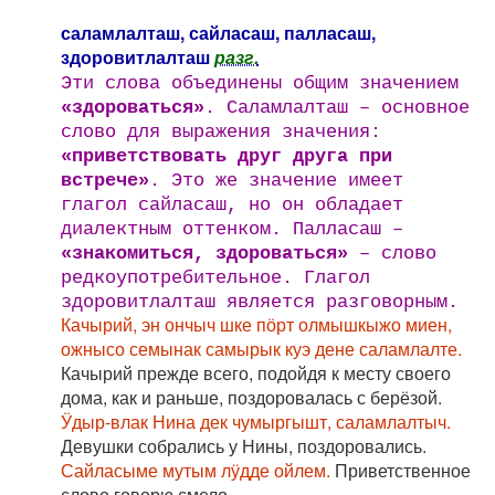
саламлалташ, сайласаш, палласаш,
здоровитлалташ
разг.
Эти слова объединены общим значением
«здороваться»
. Саламлалташ – основное
слово для выражения значения:
«приветствовать друг друга при
встрече»
. Это же значение имеет
глагол сайласаш, но он обладает
диалектным оттенком. Палласаш –
«знакомиться, здороваться»
– слово
редкоупотребительное. Глагол
здоровитлалташ является разговорным.
Качырий, эн ончыч шке пӧрт олмышкыжо миен,
ожнысо семынак самырык куэ дене саламлалте.
Качырий прежде всего, подойдя к месту своего
дома, как и раньше, поздоровалась с берёзой.
Ӱдыр-влак Нина дек чумыргышт, саламлалтыч.
Девушки собрались у Нины, поздоровались.
Сайласыме мутым лӱдде ойлем.
Приветственное
слово говорю смело.