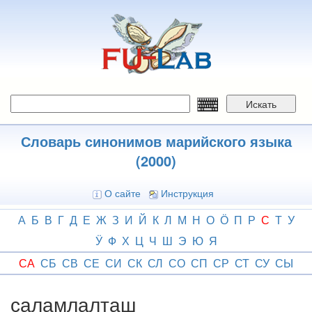
Перейти
к
основному
содержанию
Искать
Словарь синонимов марийского языка
(2000)
О сайте
Инструкция
А
Б
В
Г
Д
Е
Ж
З
И
Й
К
Л
М
Н
О
Ӧ
П
Р
С
Т
У
Ӱ
Ф
Х
Ц
Ч
Ш
Э
Ю
Я
СА
СБ
СВ
СЕ
СИ
СК
СЛ
СО
СП
СР
СТ
СУ
СЫ
саламлалташ