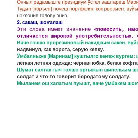
Ончыл радамыште президиум ӱстел ваштареш Мари
Тудын [пӧръеҥ] почеш портфелян кок рвезыеҥ, вуй
наклонив голову вниз.
2. сакаш, шоҥалаш
Эти слова имеют значение
«повесить, на
отличается широкой употребительностью.
Ваче гочшо прорезиновый накидкым сакен, ву
надвинул, как ворота, серую кепку.
Ӱмбалныже [Маринам] куштылго кеҥеж вургем: 
лёгкая летняя одежда: чёрная юбка, белая кофта
Шумат салтак гыч толшо эргыжын шинельым шо
солдат и что-то говорит бородатому солдату.
Мыланем ош халатым пуышт, ваче ӱмбакем шо