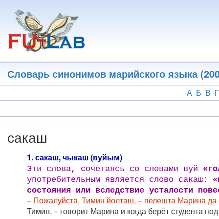
Перейти
к
основному
содержанию
Словарь синонимов марийского языка (200
А
Б
В
Г
сакаш
1. сакаш, чыкаш (вуйым)
Эти слова, сочетаясь со словами вуй
«го
употребительным является слово сакаш:
«
состояния или вследствие усталости пове
– Пожалуйста, Тимин йолташ, – пелешта Марина да
Тимин, – говорит Марина и когда берёт студента под р