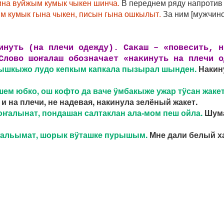
на вуйжым кумык чыкен шинча.
В переднем ряду напротив 
ым кумык гына чыкен, писын гына ошкылыт.
За ним [мужчино
кинуть (на плечи одежду). Сакаш –
«повесить, н
 Слово шоҥалаш обозначает
«накинуть на плечи о
йышкыжо лудо кепкым капкала пызырал шынден.
Накину
шем юбко, ош кофто да ваче ӱмбакыже ужар тӱсан жак
 и на плечи, не надевая, накинула зелёный жакет.
ҥалынат, пондашан салтаклан ала-мом пеш ойла.
Шума
ҥальымат, шорык вӱташке пурышым.
Мне дали белый ха