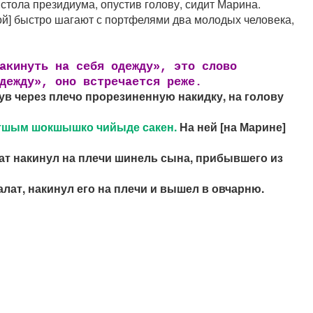
стола президиума, опустив голову, сидит Марина.
й] быстро шагают с портфелями два молодых человека,
акинуть на себя одежду»
, это слово
дежду»
, оно встречается реже.
в через плечо прорезиненную накидку, на голову
етшым шокшышко чийыде сакен.
На ней [на Марине]
т накинул на плечи шинель сына, прибывшего из
лат, накинул его на плечи и вышел в овчарню.