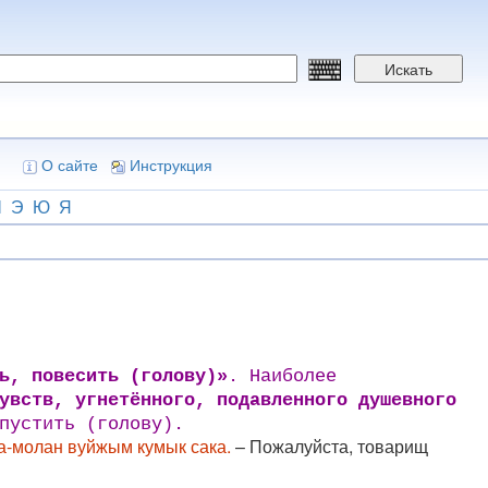
Искать
О сайте
Инструкция
Ш
Э
Ю
Я
ь, повесить (голову)»
. Наиболее
увств, угнетённого, подавленного душевного
пустить (голову).
а-молан вуйжым кумык сака.
– Пожалуйста, товарищ