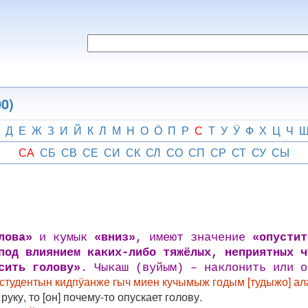
0)
Д
Е
Ж
З
И
Й
К
Л
М
Н
О
Ӧ
П
Р
С
Т
У
Ӱ
Ф
Х
Ц
Ч
СА
СБ
СВ
СЕ
СИ
СК
СЛ
СО
СП
СР
СТ
СУ
СЫ
лова»
и кумык
«вниз»
, имеют значение
«опустит
под влиянием каких-либо тяжёлых, неприятных ч
сить голову»
. Чыкаш (вуйым) – наклонить или о
 студентын кидпӱанже гыч миен кучымыж годым [тудыжо] ал
уку, то [он] почему-то опускает голову.