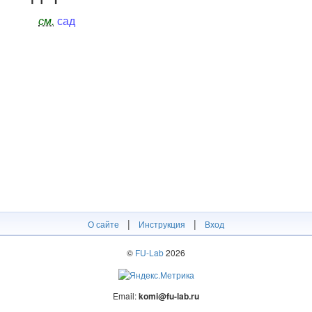
см.
сад
|
|
О сайте
Инструкция
Вход
©
FU-Lab
2026
Email:
komi@fu-lab.ru