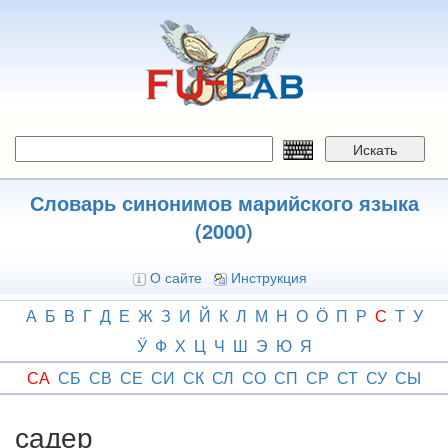
Перейти
к
основному
содержанию
Искать
Словарь синонимов марийского языка
(2000)
О сайте
Инструкция
А
Б
В
Г
Д
Е
Ж
З
И
Й
К
Л
М
Н
О
Ӧ
П
Р
С
Т
У
Ӱ
Ф
Х
Ц
Ч
Ш
Э
Ю
Я
СА
СБ
СВ
СЕ
СИ
СК
СЛ
СО
СП
СР
СТ
СУ
СЫ
садер