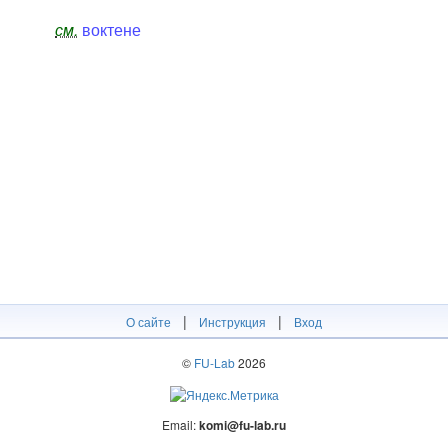
см.
воктене
|
|
О сайте
Инструкция
Вход
©
FU-Lab
2026
Email:
komi@fu-lab.ru