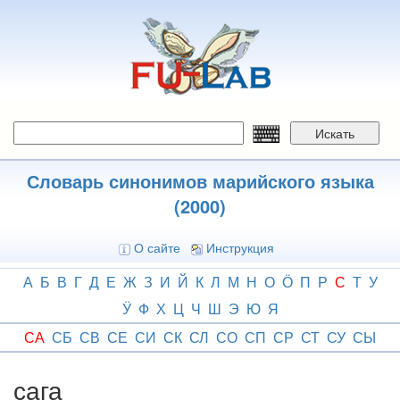
Перейти
к
основному
содержанию
Искать
Словарь синонимов марийского языка
(2000)
О сайте
Инструкция
А
Б
В
Г
Д
Е
Ж
З
И
Й
К
Л
М
Н
О
Ӧ
П
Р
С
Т
У
Ӱ
Ф
Х
Ц
Ч
Ш
Э
Ю
Я
СА
СБ
СВ
СЕ
СИ
СК
СЛ
СО
СП
СР
СТ
СУ
СЫ
сага