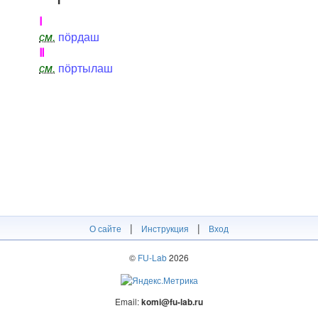
Ⅰ
см.
пӧрдаш
Ⅱ
см.
пӧртылаш
|
|
О сайте
Инструкция
Вход
©
FU-Lab
2026
Email:
komi@fu-lab.ru