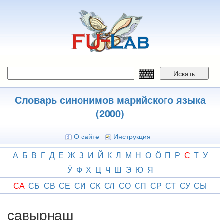
Перейти
к
основному
содержанию
Искать
Словарь синонимов марийского языка
(2000)
О сайте
Инструкция
А
Б
В
Г
Д
Е
Ж
З
И
Й
К
Л
М
Н
О
Ӧ
П
Р
С
Т
У
Ӱ
Ф
Х
Ц
Ч
Ш
Э
Ю
Я
СА
СБ
СВ
СЕ
СИ
СК
СЛ
СО
СП
СР
СТ
СУ
СЫ
савырнаш